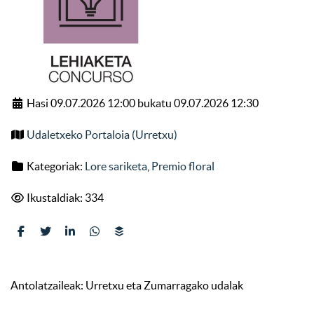
Hasi 09.07.2026 12:00 bukatu 09.07.2026 12:30
Udaletxeko Portaloia (Urretxu)
Kategoriak:
Lore sariketa
,
Premio floral
Ikustaldiak: 334
Antolatzaileak: Urretxu eta Zumarragako udalak