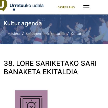
Select your language
CASTELLANO
Kultur agenda
Hasiera
Sustapen soziokulturala
Kultura
38. LORE SARIKETAKO SARI
BANAKETA EKITALDIA