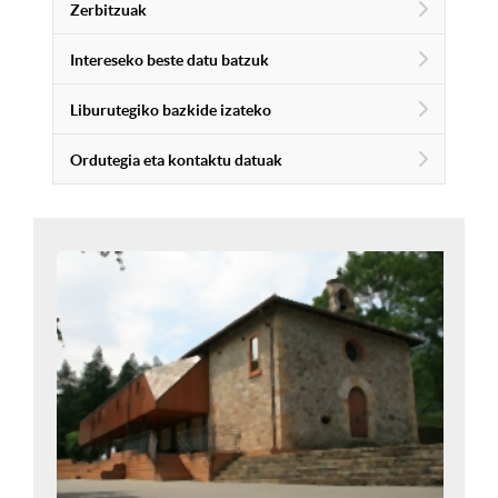
Zerbitzuak
Intereseko beste datu batzuk
Liburutegiko bazkide izateko
Ordutegia eta kontaktu datuak