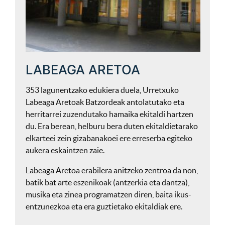
LABEAGA ARETOA
353 lagunentzako edukiera duela, Urretxuko
Labeaga Aretoak Batzordeak antolatutako eta
herritarrei zuzendutako hamaika ekitaldi hartzen
du. Era berean, helburu bera duten ekitaldietarako
elkarteei zein gizabanakoei ere erreserba egiteko
aukera eskaintzen zaie.
Labeaga Aretoa erabilera anitzeko zentroa da non,
batik bat arte eszenikoak (antzerkia eta dantza),
musika eta zinea programatzen diren, baita ikus-
entzunezkoa eta era guztietako ekitaldiak ere.