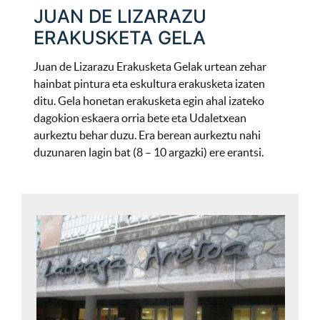
JUAN DE LIZARAZU
ERAKUSKETA GELA
Juan de Lizarazu Erakusketa Gelak urtean zehar
hainbat pintura eta eskultura erakusketa izaten
ditu. Gela honetan erakusketa egin ahal izateko
dagokion eskaera orria bete eta Udaletxean
aurkeztu behar duzu. Era berean aurkeztu nahi
duzunaren lagin bat (8 – 10 argazki) ere erantsi.