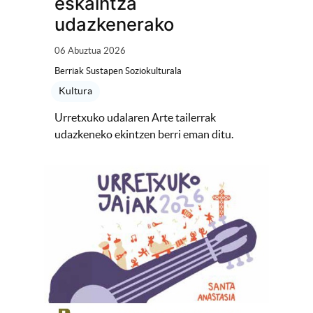
eskaintza
udazkenerako
06 Abuztua 2026
Berriak Sustapen Soziokulturala
Kultura
Urretxuko udalaren Arte tailerrak
udazkeneko ekintzen berri eman ditu.