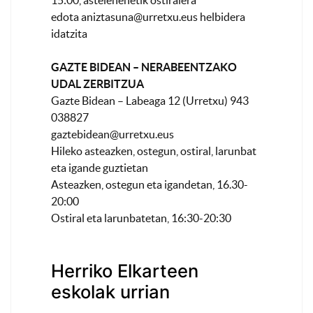
15:00, astelehenetik ostiralera
edota
aniztasuna@urretxu.eus
helbidera
idatzita
GAZTE BIDEAN – NERABEENTZAKO
UDAL ZERBITZUA
Gazte Bidean – Labeaga 12 (Urretxu) 943
038827
gaztebidean@urretxu.eus
Hileko asteazken, ostegun, ostiral, larunbat
eta igande guztietan
Asteazken, ostegun eta igandetan, 16.30-
20:00
Ostiral eta larunbatetan, 16:30-20:30
Herriko Elkarteen
eskolak urrian