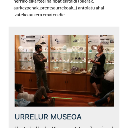
herriko elkarteei hainbat ekitaldi (bilerak,
aurkezpenak, prentsaurrekoak...) antolatu ahal
izateko aukera ematen die.
URRELUR MUSEOA