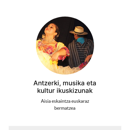
Antzerki, musika eta
kultur ikuskizunak
Aisia eskaintza euskaraz
bermatzea