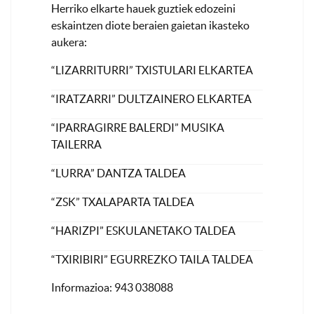
Herriko elkarte hauek guztiek edozeini
eskaintzen diote beraien gaietan ikasteko
aukera:
“LIZARRITURRI” TXISTULARI ELKARTEA
“IRATZARRI” DULTZAINERO ELKARTEA
“IPARRAGIRRE BALERDI” MUSIKA
TAILERRA
“LURRA” DANTZA TALDEA
“ZSK” TXALAPARTA TALDEA
“HARIZPI” ESKULANETAKO TALDEA
“TXIRIBIRI” EGURREZKO TAILA TALDEA
Informazioa: 943 038088