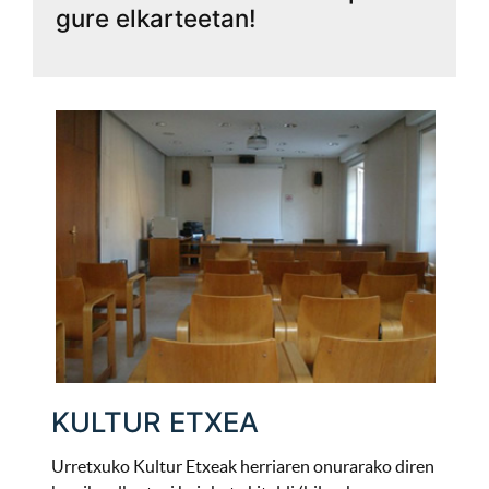
gure elkarteetan!
KULTUR ETXEA
Urretxuko Kultur Etxeak herriaren onurarako diren