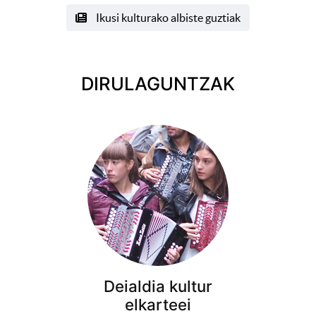
Ikusi kulturako albiste guztiak
DIRULAGUNTZAK
Deialdia kultur
elkarteei