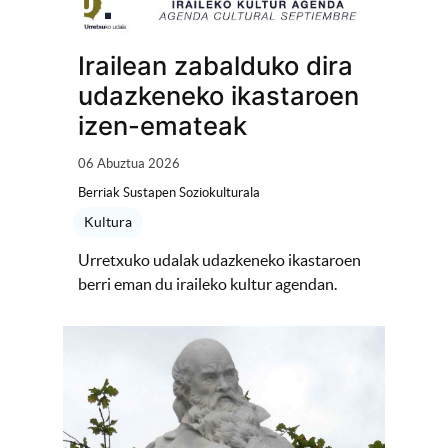
Irailean zabalduko dira
udazkeneko ikastaroen
izen-emateak
06 Abuztua 2026
Berriak Sustapen Soziokulturala
Kultura
Urretxuko udalak udazkeneko ikastaroen
berri eman du iraileko kultur agendan.