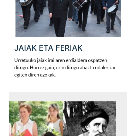
JAIAK ETA FERIAK
Urretxuko jaiak irailaren erdialdera ospatzen
ditugu. Horrez gain, ezin ditugu ahaztu udalerrian
egiten diren azokak.