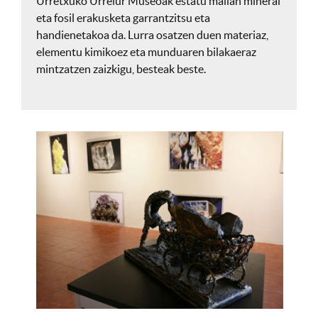
Urretxuko Urrelur Museoak estatu mailan mineral
eta fosil erakusketa garrantzitsu eta
handienetakoa da. Lurra osatzen duen materiaz,
elementu kimikoez eta munduaren bilakaeraz
mintzatzen zaizkigu, besteak beste.