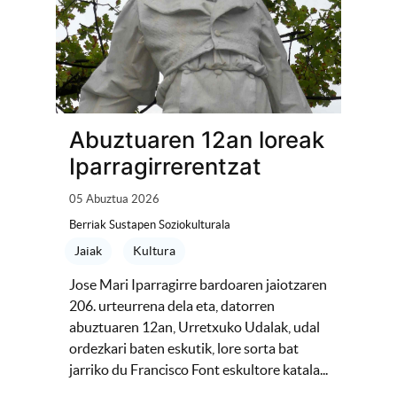
Abuztuaren 12an loreak
Iparragirrerentzat
05 Abuztua 2026
Berriak Sustapen Soziokulturala
Jaiak
Kultura
Jose Mari Iparragirre bardoaren jaiotzaren
206. urteurrena dela eta, datorren
abuztuaren 12an, Urretxuko Udalak, udal
ordezkari baten eskutik, lore sorta bat
jarriko du Francisco Font eskultore katala...