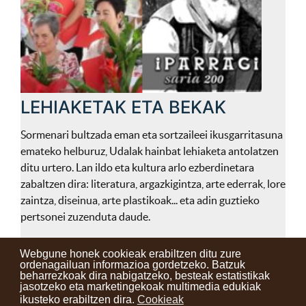
LEHIAKETAK ETA BEKAK
Sormenari bultzada eman eta sortzaileei ikusgarritasuna
emateko helburuz, Udalak hainbat lehiaketa antolatzen
ditu urtero. Lan ildo eta kultura arlo ezberdinetara
zabaltzen dira: literatura, argazkigintza, arte ederrak, lore
zaintza, diseinua, arte plastikoak... eta adin guztieko
pertsonei zuzenduta daude.
Webgune honek cookieak erabiltzen ditu zure
ordenagailuan informazioa gordetzeko. Batzuk
beharrezkoak dira nabigatzeko, besteak estatistikak
Kontaktuak
Erabilera baldintzak
Lege oharra
Berriak
jasotzeko eta marketingekoak multimedia edukiak
ikusteko erabiltzen dira.
Cookieak
Zure iritzia