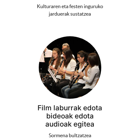
Kulturaren eta festen inguruko
jarduerak sustatzea
Film laburrak edota
bideoak edota
audioak egitea
Sormena bultzatzea