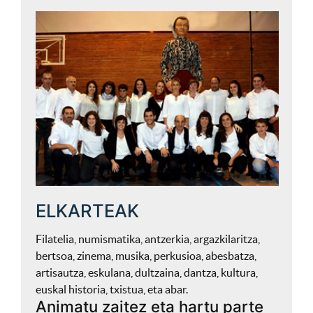
ELKARTEAK
Filatelia, numismatika, antzerkia, argazkilaritza,
bertsoa, zinema, musika, perkusioa, abesbatza,
artisautza, eskulana, dultzaina, dantza, kultura,
euskal historia, txistua, eta abar.
Animatu zaitez eta hartu parte