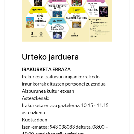
Urteko jarduera
IRAKURKETA ERRAZA
Irakurketa-zailtasun iragankorrak edo
iraunkorrak dituzten pertsonei zuzendua
Aizpurunea kultur etxean
Asteazkenak:
Irakurketa erraza gazteleraz: 10:15 - 11:15,
asteazkena
Kuota: doan
Izen-ematea: 943 038083 deituta, 08:00 –