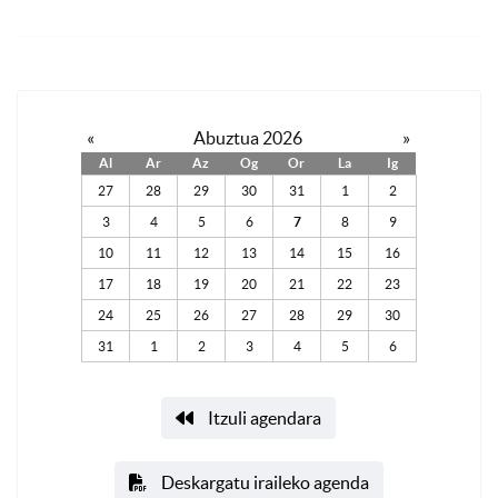
«
Abuztua 2026
»
Al
Ar
Az
Og
Or
La
Ig
27
28
29
30
31
1
2
3
4
5
6
7
8
9
10
11
12
13
14
15
16
17
18
19
20
21
22
23
24
25
26
27
28
29
30
31
1
2
3
4
5
6
Itzuli agendara
Deskargatu iraileko agenda