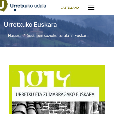
Select your language
CASTELLANO
Urretxuko Euskara
Hasiera
Sustapen soziokulturala
Euskara