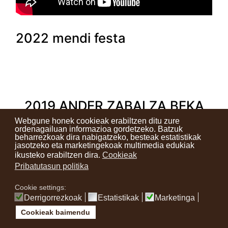
2022 mendi festa
2019 ANDER ZABALZA BEKA
Webgune honek cookieak erabiltzen ditu zure
ordenagailuan informazioa gordetzeko. Batzuk
beharrezkoak dira nabigatzeko, besteak estatistikak
jasotzeko eta marketingekoak multimedia edukiak
ikusteko erabiltzen dira.
Cookieak
Deskargatu proiektua
Pribatutasun politika
Apertura en paredes vírgenes en latitudes
cercanas a las Árticas
Cookie settings:
Derrigorrezkoak
Estatistikak
Marketinga
Cookieak baimendu