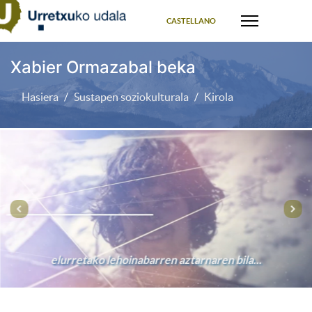
Select your language
CASTELLANO
Xabier Ormazabal beka
Hasiera
Sustapen soziokulturala
Kirola
e
l
u
r
r
e
t
a
k
o
l
e
h
o
i
n
a
b
a
r
r
e
n
a
z
t
a
r
n
a
r
e
n
b
i
l
a
.
.
.