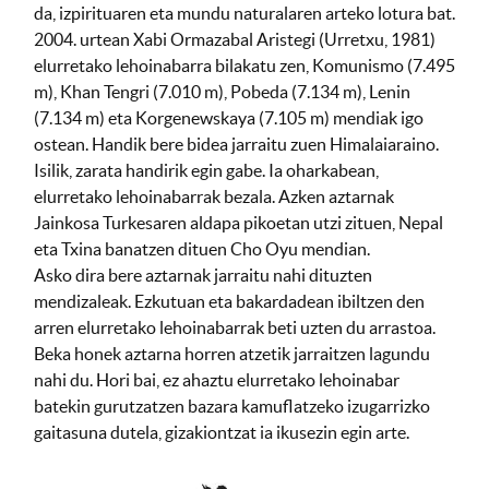
da, izpirituaren eta mundu naturalaren arteko lotura bat.
2004. urtean Xabi Ormazabal Aristegi (Urretxu, 1981)
elurretako lehoinabarra bilakatu zen, Komunismo (7.495
m), Khan Tengri (7.010 m), Pobeda (7.134 m), Lenin
(7.134 m) eta Korgenewskaya (7.105 m) mendiak igo
ostean. Handik bere bidea jarraitu zuen Himalaiaraino.
Isilik, zarata handirik egin gabe. Ia oharkabean,
elurretako lehoinabarrak bezala. Azken aztarnak
Jainkosa Turkesaren aldapa pikoetan utzi zituen, Nepal
eta Txina banatzen dituen Cho Oyu mendian.
Asko dira bere aztarnak jarraitu nahi dituzten
mendizaleak. Ezkutuan eta bakardadean ibiltzen den
arren elurretako lehoinabarrak beti uzten du arrastoa.
Beka honek aztarna horren atzetik jarraitzen lagundu
nahi du. Hori bai, ez ahaztu elurretako lehoinabar
batekin gurutzatzen bazara kamuflatzeko izugarrizko
gaitasuna dutela, gizakiontzat ia ikusezin egin arte.