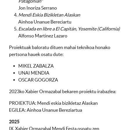
Patagonian"
Jon Inoriza Serrano
Mendi Eskia Bizikletan Alaskan
Ainhoa Unanue Bereciartu
Escalada en libre a El Capitán, Yosemite (California)
Alfonso Martinez Lazaro
Proiektuak baloratu dituen mahai teknikoa honako
pertsona hauek osatu dute:
MIKEL ZABALZA
UNAI MENDIA
OSCAR GOGORZA
2023ko Xabier Ormazabal bekaren proiektu irabazlea:
PROIEKTUA: Mendi eskia bizikletaz Alaskan
EGILEA: Ainhoa Unanue Bereziartua
2025
IX. Xabier Ormazabal Mendi Festa ospatu zen