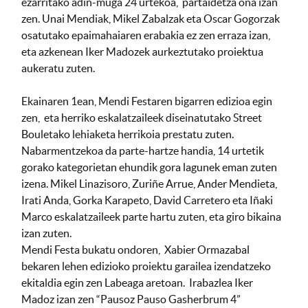
ezarritako adin-muga 24 urtekoa, partaidetza ona izan
zen. Unai Mendiak, Mikel Zabalzak eta Oscar Gogorzak
osatutako epaimahaiaren erabakia ez zen erraza izan,
eta azkenean Iker Madozek aurkeztutako proiektua
aukeratu zuten.
Ekainaren 1ean, Mendi Festaren bigarren edizioa egin
zen, eta herriko eskalatzaileek diseinatutako Street
Bouletako lehiaketa herrikoia prestatu zuten.
Nabarmentzekoa da parte-hartze handia, 14 urtetik
gorako kategorietan ehundik gora lagunek eman zuten
izena. Mikel Linazisoro, Zuriñe Arrue, Ander Mendieta,
Irati Anda, Gorka Karapeto, David Carretero eta Iñaki
Marco eskalatzaileek parte hartu zuten, eta giro bikaina
izan zuten.
Mendi Festa bukatu ondoren, Xabier Ormazabal
bekaren lehen edizioko proiektu garailea izendatzeko
ekitaldia egin zen Labeaga aretoan. Irabazlea Iker
Madoz izan zen “Pausoz Pauso Gasherbrum 4”