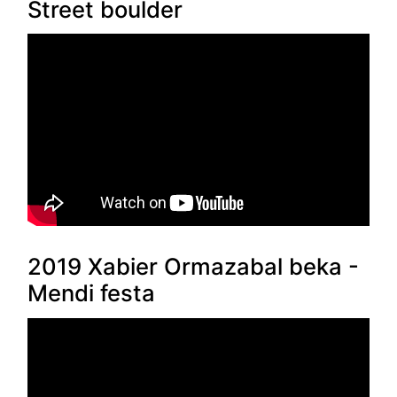
Street boulder
2019 Xabier Ormazabal beka -
Mendi festa