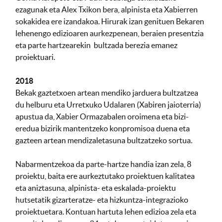
ezagunak eta Alex Txikon bera, alpinista eta Xabierren
sokakidea ere izandakoa. Hirurak izan genituen Bekaren
lehenengo edizioaren aurkezpenean, beraien presentzia
eta parte hartzearekin bultzada berezia emanez
proiektuari.
2018
Bekak gaztetxoen artean mendiko jarduera bultzatzea
du helburu eta Urretxuko Udalaren (Xabiren jaioterria)
apustua da, Xabier Ormazabalen oroimena eta bizi-
eredua bizirik mantentzeko konpromisoa duena eta
gazteen artean mendizaletasuna bultzatzeko sortua.
Nabarmentzekoa da parte-hartze handia izan zela, 8
proiektu, baita ere aurkeztutako proiektuen kalitatea
eta aniztasuna, alpinista- eta eskalada-proiektu
hutsetatik gizarteratze- eta hizkuntza-integrazioko
proiektuetara. Kontuan hartuta lehen edizioa zela eta