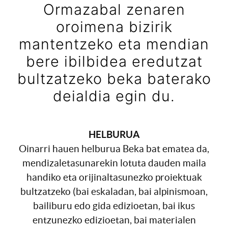
Ormazabal zenaren
oroimena bizirik
mantentzeko eta mendian
bere ibilbidea eredutzat
bultzatzeko beka baterako
deialdia egin du.
HELBURUA
Oinarri hauen helburua Beka bat ematea da,
mendizaletasunarekin lotuta dauden maila
handiko eta orijinaltasunezko proiektuak
bultzatzeko (bai eskaladan,
bai alpinismoan,
bai
liburu edo gida edizioetan,
bai ikus
entzunezko
edizioetan, bai materialen