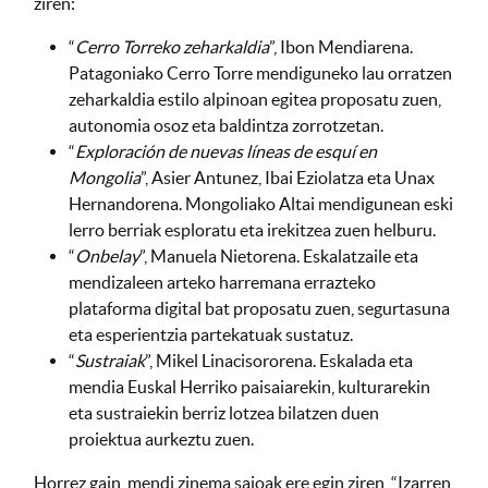
ziren:
“
Cerro Torreko zeharkaldia
”, Ibon Mendiarena.
Patagoniako Cerro Torre mendiguneko lau orratzen
zeharkaldia estilo alpinoan egitea proposatu zuen,
autonomia osoz eta baldintza zorrotzetan.
“
Exploración de nuevas líneas de esquí en
Mongolia
”, Asier Antunez, Ibai Eziolatza eta Unax
Hernandorena. Mongoliako Altai mendigunean eski
lerro berriak esploratu eta irekitzea zuen helburu.
“
Onbelay
”, Manuela Nietorena. Eskalatzaile eta
mendizaleen arteko harremana errazteko
plataforma digital bat proposatu zuen, segurtasuna
eta esperientzia partekatuak sustatuz.
“
Sustraiak
”, Mikel Linacisororena. Eskalada eta
mendia Euskal Herriko paisaiarekin, kulturarekin
eta sustraiekin berriz lotzea bilatzen duen
proiektua aurkeztu zuen.
Horrez gain, mendi zinema saioak ere egin ziren, “Izarren