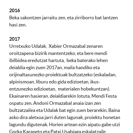
2016
Beka sakontzen jarraitu zen, eta zirriborro bat lantzen
hasi zen.
2017
Urretxuko Udalak, Xabier Ormazabal zenaren
oroitzapena bizirik mantentzeko, eta bere mendi
ibilbidea eredutzat hartuta, beka baterako lehen
deialdia egin zuen 2017an, maila handiko eta
orijinaltasunezko proiektuak bultzatzeko (eskaladan,
alpinismoan, liburu edo gida edizioetan, ikus-
entzunezko edizioetan, materialen hobekuntzan).
Ekainaren hasieran, deialdiarekin lotuta, Mendi Festa
ospatu zen. Andoni Ormazabal anaia izan zen
bultzatzailea eta Udalak bat egin zuen berarekin. Baina
asko dira aletxoa jarri duten lagunak, proiektu honetan
lagundu digutenak. Horien artean ezin aipatu gabe utzi
Gorka Karapeto eta Patxi Usabiaga eskalatzaile