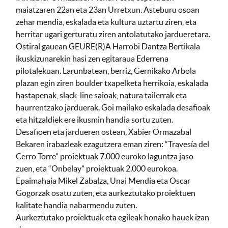
maiatzaren 22an eta 23an Urretxun. Asteburu osoan
zehar mendia, eskalada eta kultura uztartu ziren, eta
herritar ugari gerturatu ziren antolatutako jardueretara.
Ostiral gauean GEURE(R)A Harrobi Dantza Bertikala
ikuskizunarekin hasi zen egitaraua Ederrena
pilotalekuan. Larunbatean, berriz, Gernikako Arbola
plazan egin ziren boulder txapelketa herrikoia, eskalada
hastapenak, slack-line saioak, natura tailerrak eta
haurrentzako jarduerak. Goi mailako eskalada desafioak
eta hitzaldiek ere ikusmin handia sortu zuten.
Desafioen eta jardueren ostean, Xabier Ormazabal
Bekaren irabazleak ezagutzera eman ziren: “Travesía del
Cerro Torre” proiektuak 7.000 euroko laguntza jaso
zuen, eta “Onbelay” proiektuak 2.000 eurokoa.
Epaimahaia Mikel Zabalza, Unai Mendia eta Oscar
Gogorzak osatu zuten, eta aurkeztutako proiektuen
kalitate handia nabarmendu zuten.
Aurkeztutako proiektuak eta egileak honako hauek izan