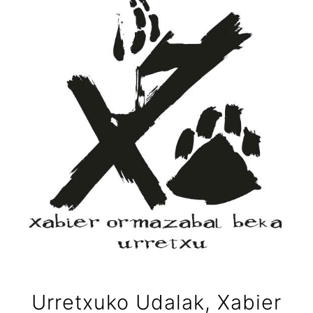
Urretxuko Udalak, Xabier