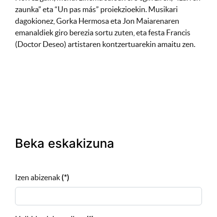
zaunka” eta “Un pas más” proiekzioekin. Musikari
dagokionez, Gorka Hermosa eta Jon Maiarenaren
emanaldiek giro berezia sortu zuten, eta festa Francis
(Doctor Deseo) artistaren kontzertuarekin amaitu zen.
Beka eskakizuna
Izen abizenak
(*)