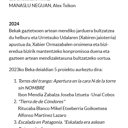
MANASLU NEGUAN, Alex Txikon
2024
Bekak gaztetxoen artean mendiko jarduera bultzatzea
du helburu eta Urretxuko Udalaren (Xabiren jaioterria)
apustua da, Xabier Ormazabalen oroimena eta bizi-
eredua bizirik mantentzeko konpromisoa duena eta
gazteen artean mendizaletasuna bultzatzeko sortua.
2023ko Beka deialdian 5 proiektu aurkeztu dira:
Torres del trango: Apertura en la cara N de la torre
sin NOMBRE
Ibon Mendia Zabalza Joseba Iztueta -Unai Cobos
"Tierra de de Cóndores"
Ritucaba Blanco Mikel Etxeberria Goikoetxea
Alfonso Martinez Lazaro
Escalada en Patagonia. "Eskalada era askean