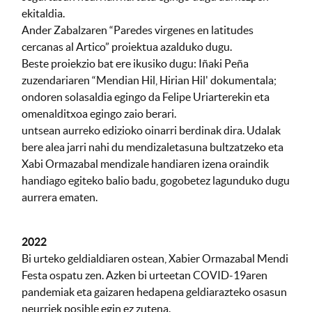
ekitaldia.
Ander Zabalzaren “Paredes virgenes en latitudes
cercanas al Artico” proiektua azalduko dugu.
Beste proiekzio bat ere ikusiko dugu: Iñaki Peña
zuzendariaren “Mendian Hil, Hirian Hil' dokumentala;
ondoren solasaldia egingo da Felipe Uriarterekin eta
omenalditxoa egingo zaio berari.
untsean aurreko edizioko oinarri berdinak dira. Udalak
bere alea jarri nahi du mendizaletasuna bultzatzeko eta
Xabi Ormazabal mendizale handiaren izena oraindik
handiago egiteko balio badu, gogobetez lagunduko dugu
aurrera ematen.
2022
Bi urteko geldialdiaren ostean, Xabier Ormazabal Mendi
Festa ospatu zen. Azken bi urteetan COVID-19aren
pandemiak eta gaizaren hedapena geldiarazteko osasun
neurriek posible egin ez zutena.