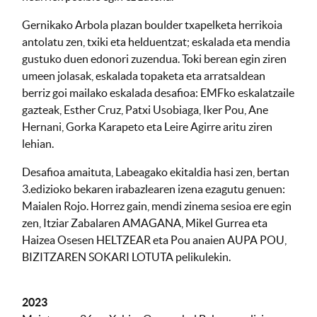
Gernikako Arbola plazan boulder txapelketa herrikoia
antolatu zen, txiki eta helduentzat; eskalada eta mendia
gustuko duen edonori zuzendua. Toki berean egin ziren
umeen jolasak, eskalada topaketa eta arratsaldean
berriz goi mailako eskalada desafioa: EMFko eskalatzaile
gazteak, Esther Cruz, Patxi Usobiaga, Iker Pou, Ane
Hernani, Gorka Karapeto eta Leire Agirre aritu ziren
lehian.
Desafioa amaituta, Labeagako ekitaldia hasi zen, bertan
3.edizioko bekaren irabazlearen izena ezagutu genuen:
Maialen Rojo. Horrez gain, mendi zinema sesioa ere egin
zen, Itziar Zabalaren AMAGANA, Mikel Gurrea eta
Haizea Osesen HELTZEAR eta Pou anaien AUPA POU,
BIZITZAREN SOKARI LOTUTA pelikulekin.
2023