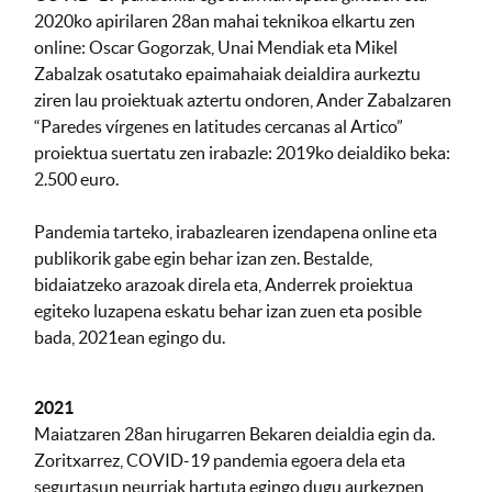
2020ko apirilaren 28an mahai teknikoa elkartu zen
online: Oscar Gogorzak, Unai Mendiak eta Mikel
Zabalzak osatutako epaimahaiak deialdira aurkeztu
ziren lau proiektuak aztertu ondoren, Ander Zabalzaren
“Paredes vírgenes en latitudes cercanas al Artico”
proiektua suertatu zen irabazle: 2019ko deialdiko beka:
2.500 euro.
Pandemia tarteko, irabazlearen izendapena online eta
publikorik gabe egin behar izan zen. Bestalde,
bidaiatzeko arazoak direla eta, Anderrek proiektua
egiteko luzapena eskatu behar izan zuen eta posible
bada, 2021ean egingo du.
2021
Maiatzaren 28an hirugarren Bekaren deialdia egin da.
Zoritxarrez, COVID-19 pandemia egoera dela eta
segurtasun neurriak hartuta egingo dugu aurkezpen