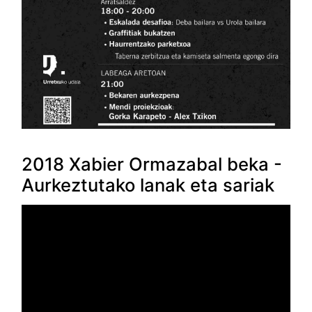
2018 Xabier Ormazabal beka -
Aurkeztutako lanak eta sariak