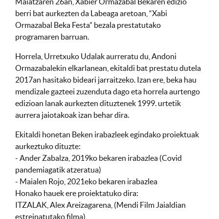
Maiatzaren 26an, Xabier Ormazabal Bekaren edizio
berri bat aurkezten da Labeaga aretoan, “Xabi
Ormazabal Beka Festa” bezala prestatutako
programaren barruan.
Horrela, Urretxuko Udalak aurreratu du, Andoni
Ormazabalekin elkarlanean, ekitaldi bat prestatu dutela
2017an hasitako bideari jarraitzeko. Izan ere, beka hau
mendizale gazteei zuzenduta dago eta horrela aurtengo
edizioan lanak aurkezten dituztenek 1999. urtetik
aurrera jaiotakoak izan behar dira.
Ekitaldi honetan Beken irabazleek egindako proiektuak
aurkeztuko dituzte:
- Ander Zabalza, 2019ko bekaren irabazlea (Covid
pandemiagatik atzeratua)
- Maialen Rojo, 2021eko bekaren irabazlea
Honako hauek ere proiektatuko dira:
ITZALAK, Alex Areizagarena, (Mendi Film Jaialdian
estreinatutako filma)