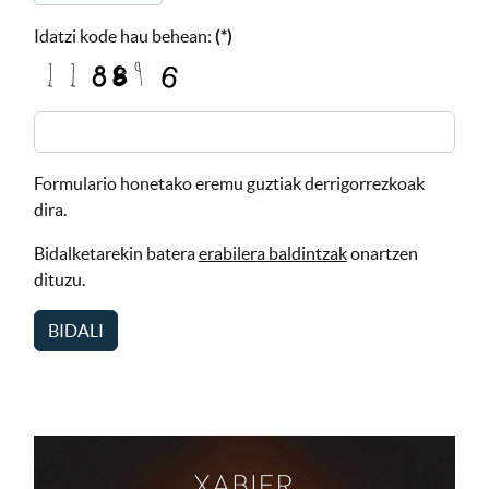
Idatzi kode hau behean:
(*)
Formulario honetako eremu guztiak derrigorrezkoak
dira.
Bidalketarekin batera
erabilera baldintzak
onartzen
dituzu.
BIDALI