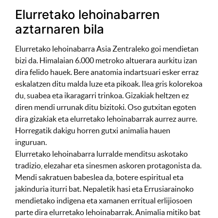
Elurretako lehoinabarren
aztarnaren bila
Elurretako lehoinabarra Asia Zentraleko goi mendietan
bizi da. Himalaian 6.000 metroko altuerara aurkitu izan
dira felido hauek. Bere anatomia indartsuari esker erraz
eskalatzen ditu malda luze eta pikoak. Ilea gris kolorekoa
du, suabea eta ikaragarri trinkoa. Gizakiak heltzen ez
diren mendi urrunak ditu bizitoki. Oso gutxitan egoten
dira gizakiak eta elurretako lehoinabarrak aurrez aurre.
Horregatik dakigu horren gutxi animalia hauen
inguruan.
Elurretako lehoinabarra lurralde menditsu askotako
tradizio, elezahar eta sinesmen askoren protagonista da.
Mendi sakratuen babeslea da, botere espiritual eta
jakinduria iturri bat. Nepaletik hasi eta Errusiarainoko
mendietako indigena eta xamanen erritual erlijiosoen
parte dira elurretako lehoinabarrak. Animalia mitiko bat