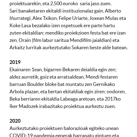
proiektuarekin, eta 2.500 euroko saria jaso zuen.
Sari banaketaren ekitaldi instituzionalaz gain, Alberto
Iñurrategi, Alex Txikon, Felipe Uriarte, Joxean Mulas eta
Koke Lasa bezalako izen ospetsuek ere parte hartu
zuten ekitaldian; mendiko proiekzioen festa bat ere izan
zen, Orain (film labur saritua Mendifilm jaialdian) eta
Arkaitz Iurritak aurkeztutako Sokaren beste alde batean.
2019
Ekainaren 1ean, bigarren Bekaren deialdia egin zen;
aldez aurretik, goiz eta arratsaldean, Mendi festaren
barruan Boulder bloke bat muntatu zen Gernikako
Arbola plazan, eta bertan ekitaldiak egin ziren; ondoren,
Beka berriaren ekitaldia Labeaga aretoan, eta 2017ko
Iker Madozek irabazitako proiektua aurkeztu zuen.
2020
Aurkeztutako proiektuen balorazioak egiteko unean
COVID-19 pandemia egoerak harrapatu gintuen eta