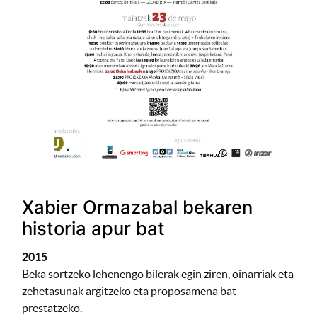
Xabier Ormazabal bekaren
historia apur bat
2015
Beka sortzeko lehenengo bilerak egin ziren, oinarriak eta
zehetasunak argitzeko eta proposamena bat
prestatzeko.