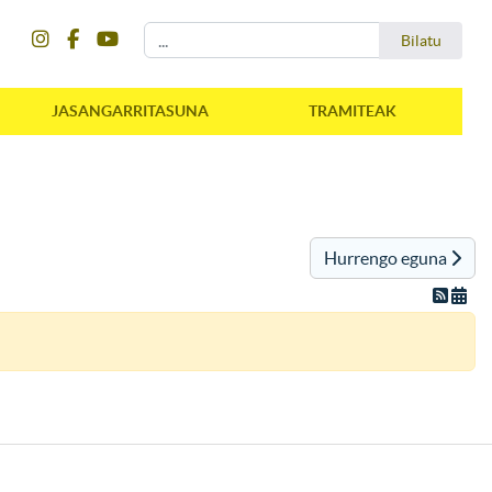
instagram
facebook
youtube
Bilatu
Bilatu
JASANGARRITASUNA
TRAMITEAK
Hurrengo eguna
instagram
facebook
youtube