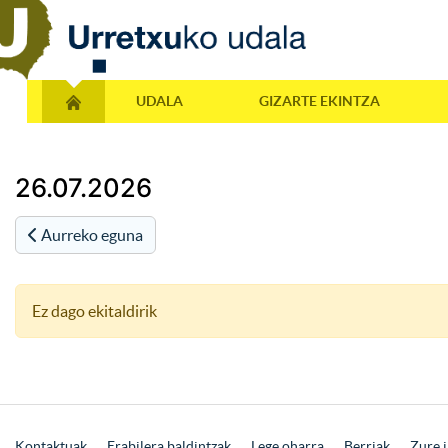
UDALA
GIZARTE EKINTZA
26.07.2026
Aurreko eguna
Ez dago ekitaldirik
Kontaktuak
Erabilera baldintzak
Lege oharra
Berriak
Zure i