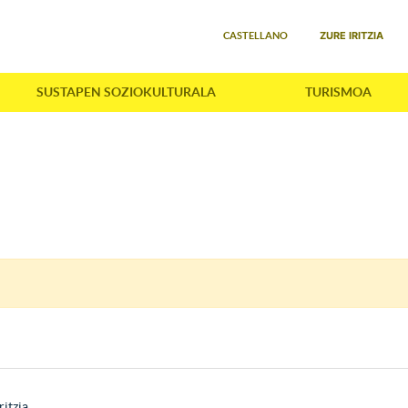
Select your language
ZURE IRITZIA
CASTELLANO
SUSTAPEN SOZIOKULTURALA
TURISMOA
ritzia