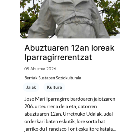
Abuztuaren 12an loreak
Iparragirrerentzat
05 Abuztua 2026
Berriak Sustapen Soziokulturala
Jaiak
Kultura
Jose Mari Iparragirre bardoaren jaiotzaren
206. urteurrena dela eta, datorren
abuztuaren 12an, Urretxuko Udalak, udal
ordezkari baten eskutik, lore sorta bat
jarriko du Francisco Font eskultore katala...