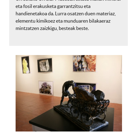
eta fosil erakusketa garrantzitsu eta
handienetakoa da. Lurra osatzen duen materiaz,
elementu kimikoez eta munduaren bilakaeraz
mintzatzen zaizkigu, besteak beste.