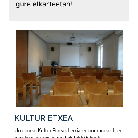
gure elkarteetan!
KULTUR ETXEA
Urretxuko Kultur Etxeak herriaren onurarako diren
herriko elkarteei hainbat ekitaldi (bilerak,