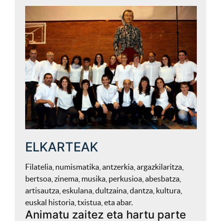
ELKARTEAK
Filatelia, numismatika, antzerkia, argazkilaritza,
bertsoa, zinema, musika, perkusioa, abesbatza,
artisautza, eskulana, dultzaina, dantza, kultura,
euskal historia, txistua, eta abar.
Animatu zaitez eta hartu parte