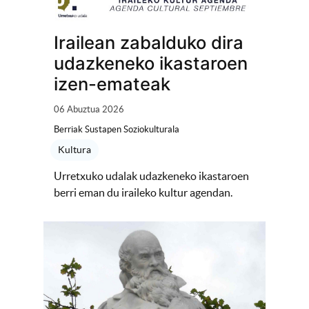
Irailean zabalduko dira
udazkeneko ikastaroen
izen-emateak
06 Abuztua 2026
Berriak Sustapen Soziokulturala
Kultura
Urretxuko udalak udazkeneko ikastaroen
berri eman du iraileko kultur agendan.