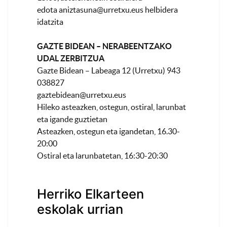
edota
aniztasuna@urretxu.eus
helbidera
idatzita
GAZTE BIDEAN – NERABEENTZAKO
UDAL ZERBITZUA
Gazte Bidean – Labeaga 12 (Urretxu) 943
038827
gaztebidean@urretxu.eus
Hileko asteazken, ostegun, ostiral, larunbat
eta igande guztietan
Asteazken, ostegun eta igandetan, 16.30-
20:00
Ostiral eta larunbatetan, 16:30-20:30
Herriko Elkarteen
eskolak urrian