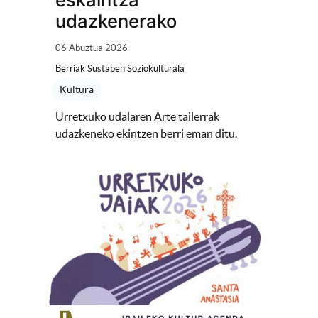
udazkenerako
06 Abuztua 2026
Berriak Sustapen Soziokulturala
Kultura
Urretxuko udalaren Arte tailerrak
udazkeneko ekintzen berri eman ditu.