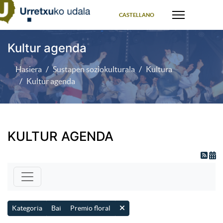
Select your language
CASTELLANO
Kultur agenda
Hasiera
Sustapen soziokulturala
Kultura
Kultur agenda
KULTUR AGENDA
Kategoria
Bai
Premio floral