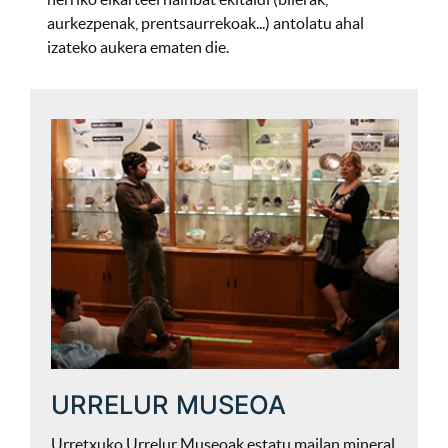
aurkezpenak, prentsaurrekoak...) antolatu ahal
izateko aukera ematen die.
URRELUR MUSEOA
Urretxuko Urrelur Museoak estatu mailan mineral