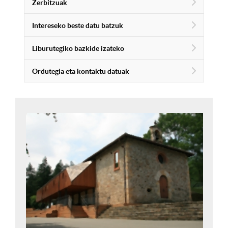
Zerbitzuak
Intereseko beste datu batzuk
Liburutegiko bazkide izateko
Ordutegia eta kontaktu datuak