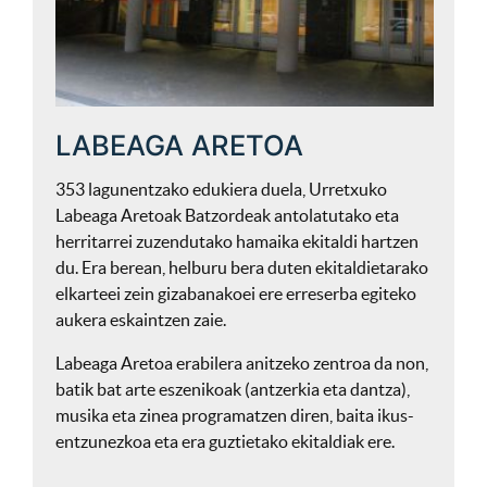
LABEAGA ARETOA
353 lagunentzako edukiera duela, Urretxuko
Labeaga Aretoak Batzordeak antolatutako eta
herritarrei zuzendutako hamaika ekitaldi hartzen
du. Era berean, helburu bera duten ekitaldietarako
elkarteei zein gizabanakoei ere erreserba egiteko
aukera eskaintzen zaie.
Labeaga Aretoa erabilera anitzeko zentroa da non,
batik bat arte eszenikoak (antzerkia eta dantza),
musika eta zinea programatzen diren, baita ikus-
entzunezkoa eta era guztietako ekitaldiak ere.