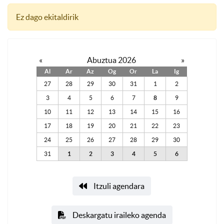
Ez dago ekitaldirik
«
Abuztua 2026
»
Al
Ar
Az
Og
Or
La
Ig
27
28
29
30
31
1
2
3
4
5
6
7
8
9
10
11
12
13
14
15
16
17
18
19
20
21
22
23
24
25
26
27
28
29
30
31
1
2
3
4
5
6
Itzuli agendara
Deskargatu iraileko agenda