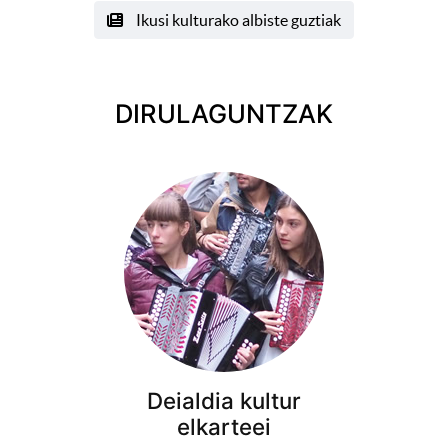
Ikusi kulturako albiste guztiak
DIRULAGUNTZAK
Deialdia kultur
elkarteei