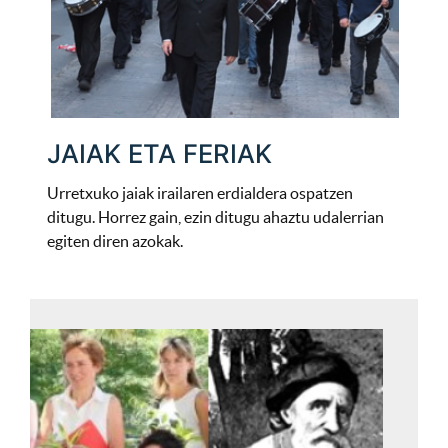
JAIAK ETA FERIAK
Urretxuko jaiak irailaren erdialdera ospatzen
ditugu. Horrez gain, ezin ditugu ahaztu udalerrian
egiten diren azokak.