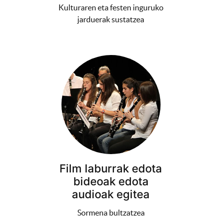
Kulturaren eta festen inguruko
jarduerak sustatzea
Film laburrak edota
bideoak edota
audioak egitea
Sormena bultzatzea