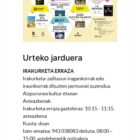
Urteko jarduera
IRAKURKETA ERRAZA
Irakurketa-zailtasun iragankorrak edo
iraunkorrak dituzten pertsonei zuzendua
Aizpurunea kultur etxean
Asteazkenak:
Irakurketa erraza gazteleraz: 10:15 - 11:15,
asteazkena
Kuota: doan
Izen-ematea: 943 038083 deituta, 08:00 –
15:00, astelehenetik ostiralera