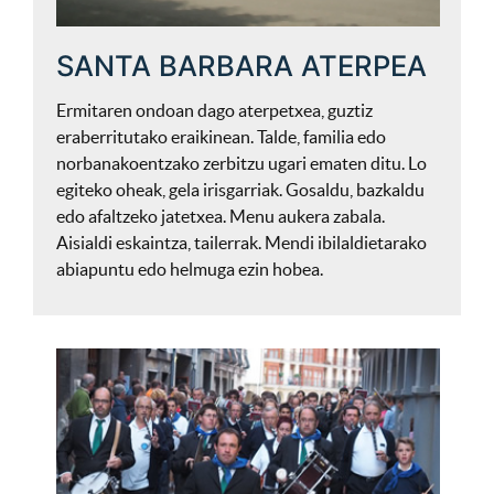
SANTA BARBARA ATERPEA
Ermitaren ondoan dago aterpetxea, guztiz
eraberritutako eraikinean. Talde, familia edo
norbanakoentzako zerbitzu ugari ematen ditu. Lo
egiteko oheak, gela irisgarriak. Gosaldu, bazkaldu
edo afaltzeko jatetxea. Menu aukera zabala.
Aisialdi eskaintza, tailerrak. Mendi ibilaldietarako
abiapuntu edo helmuga ezin hobea.