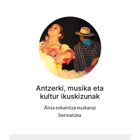
Antzerki, musika eta
kultur ikuskizunak
Aisia eskaintza euskaraz
bermatzea