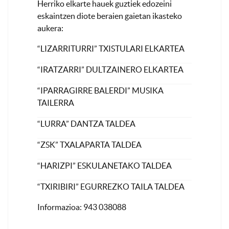
Herriko elkarte hauek guztiek edozeini
eskaintzen diote beraien gaietan ikasteko
aukera:
“LIZARRITURRI” TXISTULARI ELKARTEA
“IRATZARRI” DULTZAINERO ELKARTEA
“IPARRAGIRRE BALERDI” MUSIKA
TAILERRA
“LURRA” DANTZA TALDEA
“ZSK” TXALAPARTA TALDEA
“HARIZPI” ESKULANETAKO TALDEA
“TXIRIBIRI” EGURREZKO TAILA TALDEA
Informazioa: 943 038088