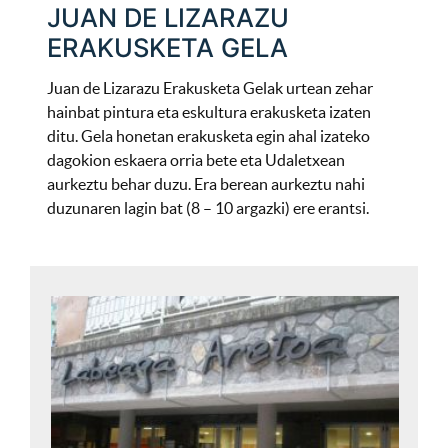
JUAN DE LIZARAZU
ERAKUSKETA GELA
Juan de Lizarazu Erakusketa Gelak urtean zehar
hainbat pintura eta eskultura erakusketa izaten
ditu. Gela honetan erakusketa egin ahal izateko
dagokion eskaera orria bete eta Udaletxean
aurkeztu behar duzu. Era berean aurkeztu nahi
duzunaren lagin bat (8 – 10 argazki) ere erantsi.