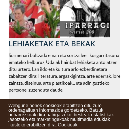
LEHIAKETAK ETA BEKAK
Sormenari bultzada eman eta sortzaileei ikusgarritasuna
emateko helburuz, Udalak hainbat lehiaketa antolatzen
ditu urtero. Lan ildo eta kultura arlo ezberdinetara
zabaltzen dira: literatura, argazkigintza, arte ederrak, lore
zaintza, diseinua, arte plastikoak... eta adin guztieko
pertsonei zuzenduta daude.
Webgune honek cookieak erabiltzen ditu zure
ordenagailuan informazioa gordetzeko. Batzuk
beharrezkoak dira nabigatzeko, besteak estatistikak
Kontaktuak
Erabilera baldintzak
Lege oharra
Berriak
jasotzeko eta marketingekoak multimedia edukiak
ikusteko erabiltzen dira.
Cookieak
Zure iritzia