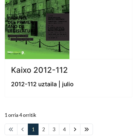
Kaixo 2012-112
2012-112 uztaila | julio
1 orria 4 orritik
1
2
3
4