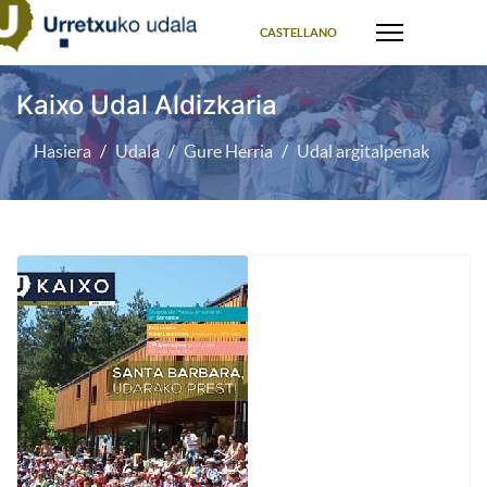
Select your language
CASTELLANO
Kaixo Udal Aldizkaria
Hasiera
Udala
Gure Herria
Udal argitalpenak