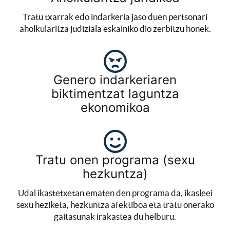
Tratu txarrak edo indarkeria jaso duen pertsonari
aholkularitza judiziala eskainiko dio zerbitzu honek.
Genero indarkeriaren
biktimentzat laguntza
ekonomikoa
Tratu onen programa (sexu
hezkuntza)
Udal ikastetxetan ematen den programa da, ikasleei
sexu heziketa, hezkuntza afektiboa eta tratu onerako
gaitasunak irakastea du helburu.