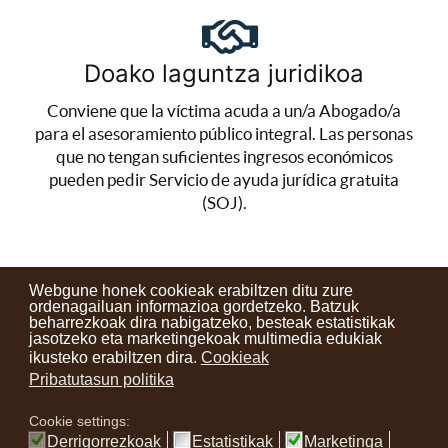
Doako laguntza juridikoa
Conviene que la víctima acuda a un/a Abogado/a
para el asesoramiento público integral. Las personas
que no tengan suficientes ingresos económicos
pueden pedir Servicio de ayuda jurídica gratuita
(SOJ).
Webgune honek cookieak erabiltzen ditu zure
ordenagailuan informazioa gordetzeko. Batzuk
beharrezkoak dira nabigatzeko, besteak estatistikak
Kontaktuak
Erabilera baldintzak
Lege oharra
Berriak
jasotzeko eta marketingekoak multimedia edukiak
ikusteko erabiltzen dira.
Cookieak
Zure iritzia
Pribatutasun politika
Cookie settings:
instagram
facebook
youtube
Derrigorrezkoak
Estatistikak
Marketinga