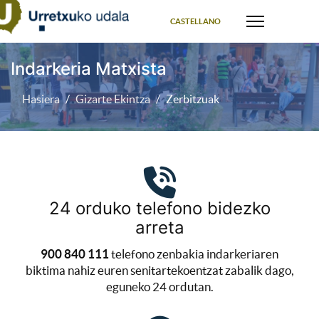
Select your language
CASTELLANO
Indarkeria Matxista
Hasiera
Gizarte Ekintza
Zerbitzuak
24 orduko telefono bidezko
arreta
900 840 111
telefono zenbakia indarkeriaren
biktima nahiz euren senitartekoentzat zabalik dago,
eguneko 24 ordutan.