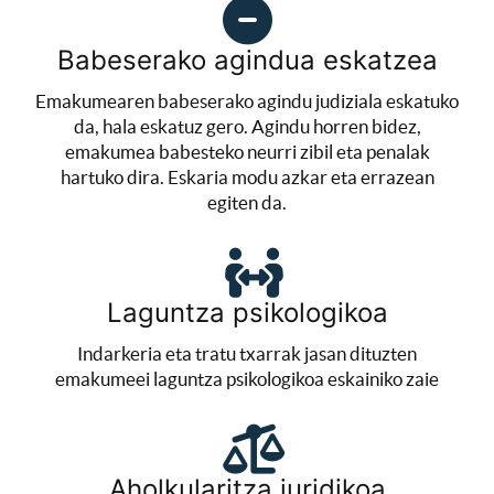
Babeserako agindua eskatzea
Emakumearen babeserako agindu judiziala eskatuko
da, hala eskatuz gero. Agindu horren bidez,
emakumea babesteko neurri zibil eta penalak
hartuko dira. Eskaria modu azkar eta errazean
egiten da.
Laguntza psikologikoa
Indarkeria eta tratu txarrak jasan dituzten
emakumeei laguntza psikologikoa eskainiko zaie
Aholkularitza juridikoa