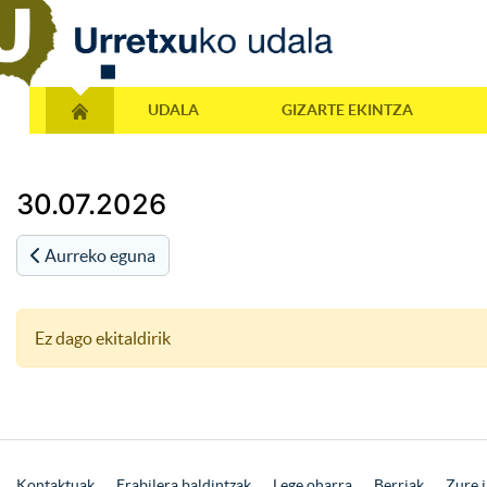
UDALA
GIZARTE EKINTZA
30.07.2026
Aurreko eguna
Ez dago ekitaldirik
Kontaktuak
Erabilera baldintzak
Lege oharra
Berriak
Zure i