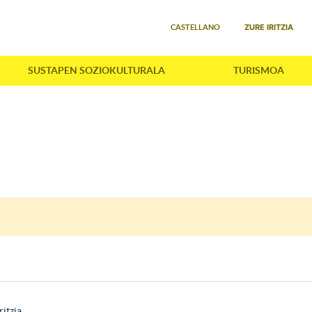
Select your language
ZURE IRITZIA
CASTELLANO
SUSTAPEN SOZIOKULTURALA
TURISMOA
ritzia