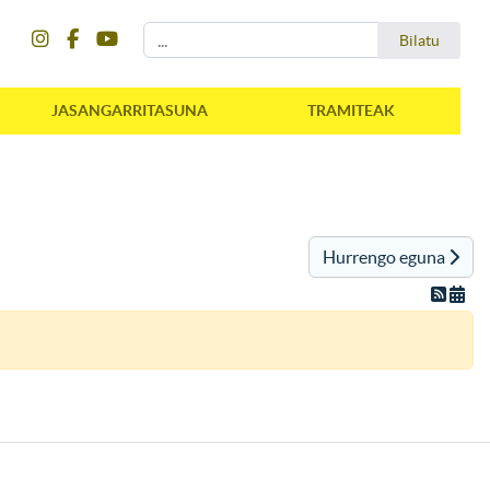
instagram
facebook
youtube
Bilatu
Bilatu
JASANGARRITASUNA
TRAMITEAK
Hurrengo eguna
instagram
facebook
youtube