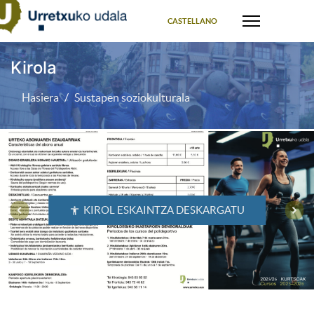
Select your language
CASTELLANO
Kirola
Hasiera
Sustapen soziokulturala
KIROL ESKAINTZA DESKARGATU
accessibility