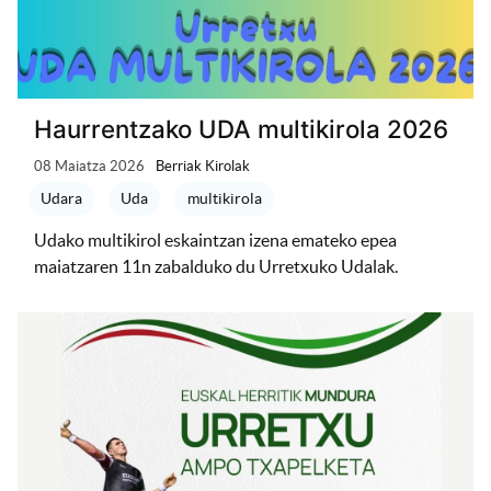
Haurrentzako UDA multikirola 2026
08 Maiatza 2026
Berriak Kirolak
Udara
Uda
multikirola
Udako multikirol eskaintzan izena emateko epea
maiatzaren 11n zabalduko du Urretxuko Udalak.