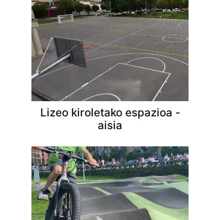
Lizeo kiroletako espazioa -
aisia