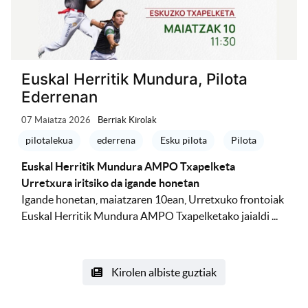
Euskal Herritik Mundura, Pilota
Ederrenan
07 Maiatza 2026
Berriak Kirolak
pilotalekua
ederrena
Esku pilota
Pilota
Euskal Herritik Mundura AMPO Txapelketa
Urretxura iritsiko da igande honetan
Igande honetan, maiatzaren 10ean, Urretxuko frontoiak
Euskal Herritik Mundura AMPO Txapelketako jaialdi ...
Kirolen albiste guztiak