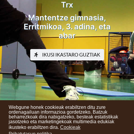
Trx
Mantentze gimnasia,
Erritmikoa, 3. adina, eta
abar
IKUSI IKASTARO GUZTIAK
Webgune honek cookieak erabiltzen ditu zure
ordenagailuan informazioa gordetzeko. Batzuk
beharrezkoak dira nabigatzeko, besteak estatistikak
Kontaktuak
Erabilera baldintzak
Lege oharra
Berriak
jasotzeko eta marketingekoak multimedia edukiak
ikusteko erabiltzen dira.
Cookieak
Zure iritzia
Pribatutasun politika