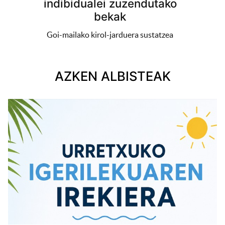
indibidualei zuzendutako
bekak
Goi-mailako kirol-jarduera sustatzea
AZKEN ALBISTEAK