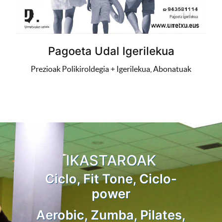
Pagoeta Udal Igerilekua
Prezioak Polikiroldegia + Igerilekua, Abonatuak
IKASTAROAK
Ciclo, Fit Tone, Ciclo-
power
Aerobic, Zumba, Pilates,