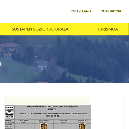
Select your language
ZURE IRITZIA
CASTELLANO
SUSTAPEN SOZIOKULTURALA
TURISMOA
ak