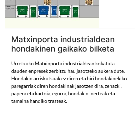
Matxinporta industrialdean
hondakinen gaikako bilketa
Urretxuko Matxinporta industrialdean kokatuta
dauden enpresek zerbitzu hau jasotzeko aukera dute.
Hondakin arriskutsuak ez diren eta hiri hondakinekiko
paregarriak diren hondakinak jasotzen dira, zehazki,
papera eta kartoia, egurra, hondakin inerteak eta
tamaina handiko trasteak.