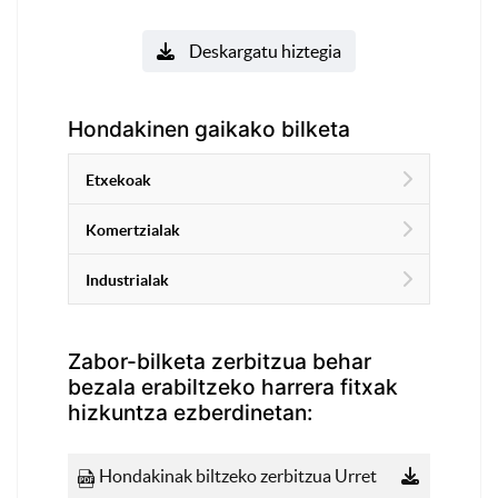
Deskargatu hiztegia
Hondakinen gaikako bilketa
Etxekoak
Komertzialak
Industrialak
Zabor-bilketa zerbitzua behar
bezala erabiltzeko harrera fitxak
hizkuntza ezberdinetan:
Hondakinak biltzeko zerbitzua Urret