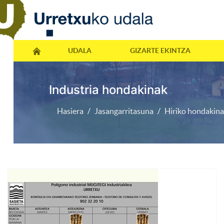
UDALA
GIZARTE EKINTZA
Industria hondakinak
Hasiera
Jasangarritasuna
Hiriko hondakin