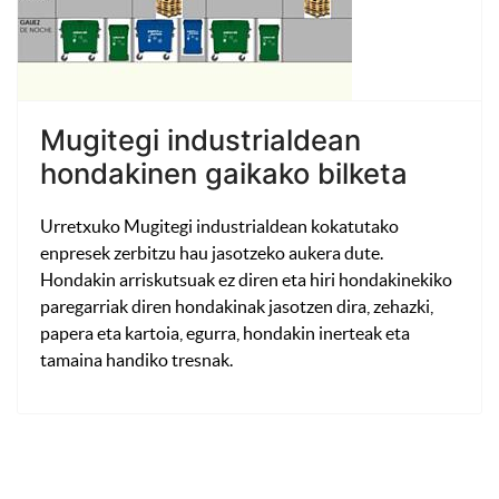
Mugitegi industrialdean
hondakinen gaikako bilketa
Urretxuko Mugitegi industrialdean kokatutako
enpresek zerbitzu hau jasotzeko aukera dute.
Hondakin arriskutsuak ez diren eta hiri hondakinekiko
paregarriak diren hondakinak jasotzen dira, zehazki,
papera eta kartoia, egurra, hondakin inerteak eta
tamaina handiko tresnak.