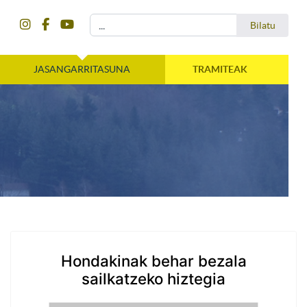
instagram
facebook
youtube
Bilatu
Bilatu
JASANGARRITASUNA
TRAMITEAK
Hondakinak behar bezala
sailkatzeko hiztegia