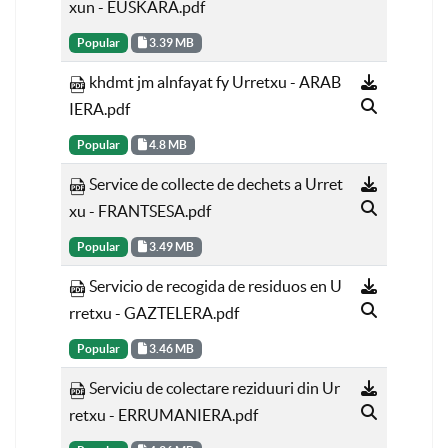
xun - EUSKARA.pdf
Popular
3.39 MB
khdmt jm alnfayat fy Urretxu - ARAB
IERA.pdf
Popular
4.8 MB
Service de collecte de dechets a Urret
xu - FRANTSESA.pdf
Popular
3.49 MB
Servicio de recogida de residuos en U
rretxu - GAZTELERA.pdf
Popular
3.46 MB
Serviciu de colectare reziduuri din Ur
retxu - ERRUMANIERA.pdf