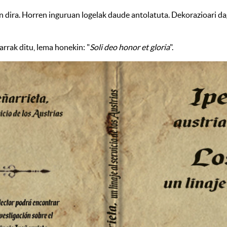
en dira. Horren inguruan logelak daude antolatuta. Dekorazioari da
rrak ditu, lema honekin: "
Soli deo honor et gloria
".