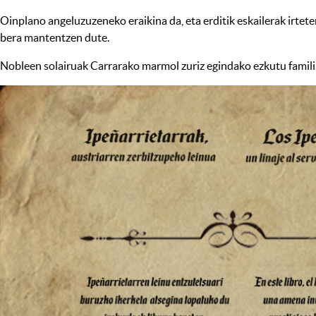
Oinplano angeluzuzeneko eraikina da, eta erditik eskailerak irtet
bera mantentzen dute.
Nobleen solairuak Carrarako marmol zuriz egindako ezkutu familia