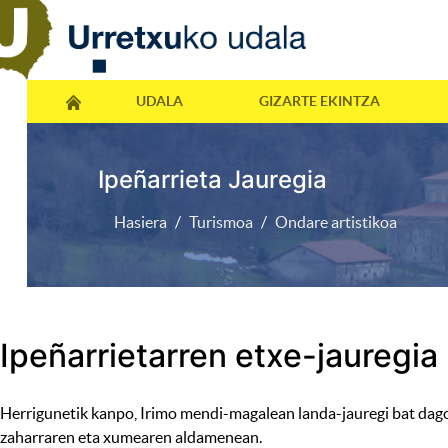
UDALA
GIZARTE EKINTZA
Ipeñarrieta Jauregia
Hasiera
Turismoa
Ondare artistikoa
Ipeñarrietarren etxe-jauregia
Herrigunetik kanpo, Irimo mendi-magalean landa-jauregi bat dag
zaharraren eta xumearen aldamenean.