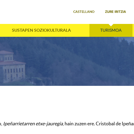
Select your language
ZURE IRITZIA
CASTELLANO
SUSTAPEN SOZIOKULTURALA
TURISMOA
o,
Ipeñarrietarren etxe-jauregia
, hain zuzen ere. Cristobal de Ipeñ