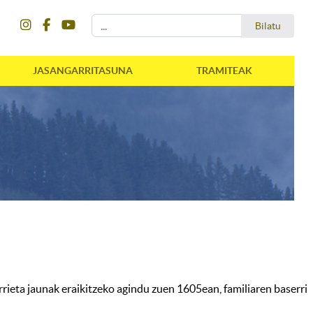
instagram
facebook
youtube
Bilatu
Bilatu
JASANGARRITASUNA
TRAMITEAK
arrieta jaunak eraikitzeko agindu zuen 1605ean, familiaren baserri