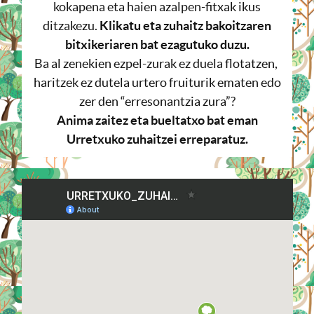
kokapena eta haien azalpen-fitxak ikus
ditzakezu.
Klikatu eta zuhaitz bakoitzaren
bitxikeriaren bat ezagutuko duzu.
Ba al zenekien ezpel-zurak ez duela flotatzen,
haritzek ez dutela urtero fruiturik ematen edo
zer den “erresonantzia zura”?
Anima zaitez eta bueltatxo bat eman
Urretxuko zuhaitzei erreparatuz.