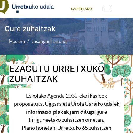
Select your language
CASTELLANO
Gure zuhaitzak
Hasiera
Jasangarritasuna
EZAGUTU URRETXUKO
ZUHAITZAK
Eskolako Agenda 2030-eko ikasleek
proposatuta, Uggasa eta Urola Garaiko udalek
informazio-plakak jarri ditugu
gure
hiriguneetako zuhaitzen oinetan.
Plano honetan, Urretxuko 65 zuhaitzen