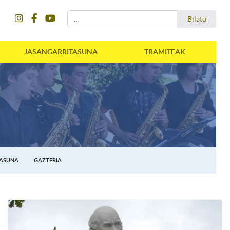
instagram
facebook
youtube
Bilatu
Bilatu
JASANGARRITASUNA
TRAMITEAK
TASUNA
GAZTERIA