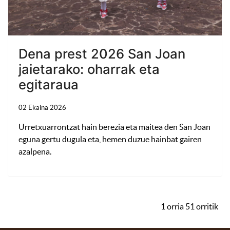
Dena prest 2026 San Joan
jaietarako: oharrak eta
egitaraua
02 Ekaina 2026
Urretxuarrontzat hain berezia eta maitea den San Joan
eguna gertu dugula eta, hemen duzue hainbat gairen
azalpena.
1 orria 51 orritik