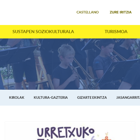
Select your language
ZURE IRITZIA
CASTELLANO
SUSTAPEN SOZIOKULTURALA
TURISMOA
KIROLAK
KULTURA-GAZTERIA
GIZARTE EKINTZA
JASANGARRI