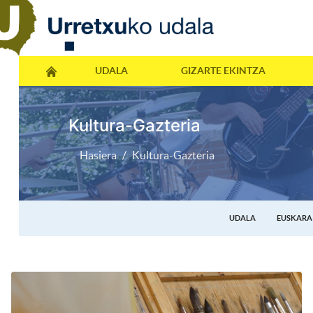
UDALA
GIZARTE EKINTZA
Kultura-Gazteria
Hasiera
Kultura-Gazteria
UDALA
EUSKARA