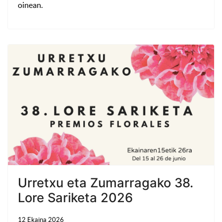
oinean.
Urretxu eta Zumarragako 38.
Lore Sariketa 2026
12 Ekaina 2026