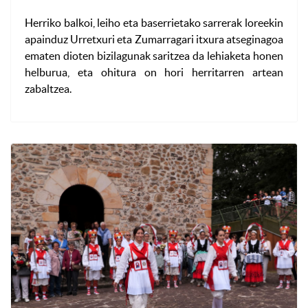
Herriko balkoi, leiho eta baserrietako sarrerak loreekin
apainduz Urretxuri eta Zumarragari itxura atseginagoa
ematen dioten bizilagunak saritzea da lehiaketa honen
helburua, eta ohitura on hori herritarren artean
zabaltzea.