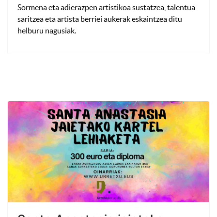
Sormena eta adierazpen artistikoa sustatzea, talentua
saritzea eta artista berriei aukerak eskaintzea ditu
helburu nagusiak.