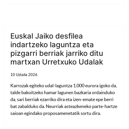
Euskal Jaiko desfilea
indartzeko laguntza eta
pizgarri berriak jarriko ditu
martxan Urretxuko Udalak
10 Uztaila 2026
Karrozak egiteko udal-laguntza 1.000 eurora igoko da,
talde bakoitzeko hamar lagunen bazkaria ordainduko
da, sari berriak ezarriko dira eta izen-emate epe berri
bat zabalduko da. Neurriak asteazkeneko parte-hartze
saioan egindako proposamenetatik sortu dira.