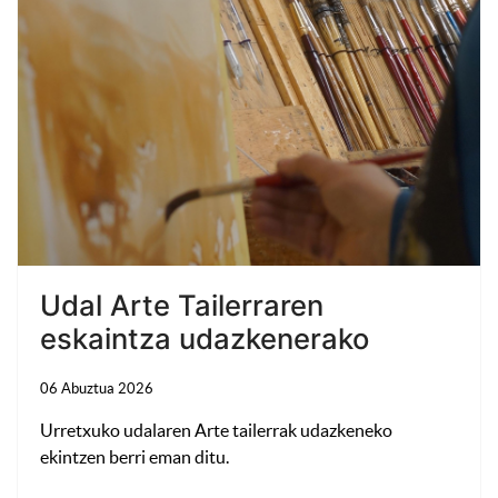
Udal Arte Tailerraren
eskaintza udazkenerako
06 Abuztua 2026
Urretxuko udalaren Arte tailerrak udazkeneko
ekintzen berri eman ditu.