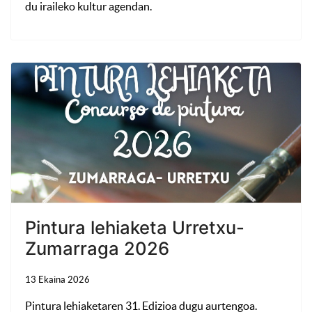
du iraileko kultur agendan.
Pintura lehiaketa Urretxu-
Zumarraga 2026
13 Ekaina 2026
Pintura lehiaketaren
31. Edizioa dugu aurtengoa.