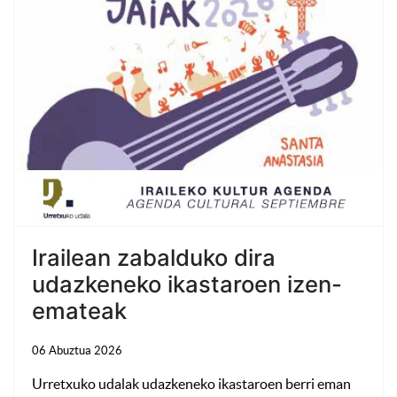
Irailean zabalduko dira
udazkeneko ikastaroen izen-
emateak
06 Abuztua 2026
Urretxuko udalak udazkeneko ikastaroen berri eman