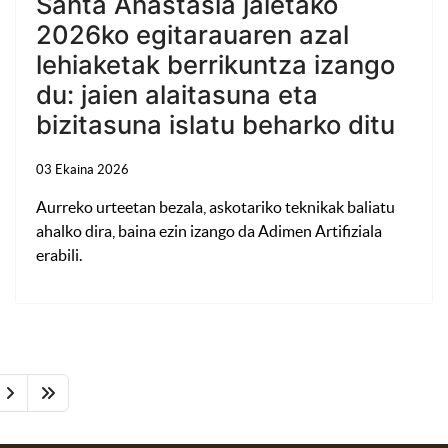
Santa Anastasia jaietako
2026ko egitarauaren azal
lehiaketak berrikuntza izango
du: jaien alaitasuna eta
bizitasuna islatu beharko ditu
03 Ekaina 2026
Aurreko urteetan bezala, askotariko teknikak baliatu
ahalko dira, baina ezin izango da Adimen Artifiziala
erabili.