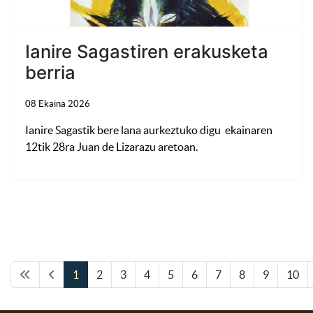
Ianire Sagastiren erakusketa
berria
08 Ekaina 2026
Ianire Sagastik bere lana aurkeztuko digu ekainaren
12tik 28ra Juan de Lizarazu aretoan.
1
2
3
4
5
6
7
8
9
10