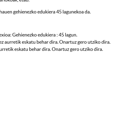
at) hauen gehienezko edukiera 45 lagunekoa da.
exioa: Gehienezko edukiera : 45 lagun.
 aurretik eskatu behar dira. Onartuz gero utziko dira.
urretik eskatu behar dira. Onartuz gero utziko dira.