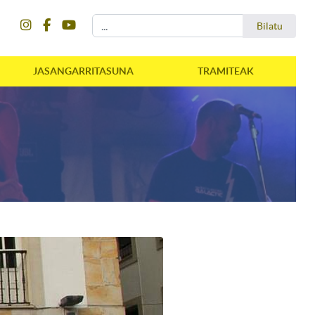
instagram
facebook
youtube
Bilatu
Bilatu
JASANGARRITASUNA
TRAMITEAK