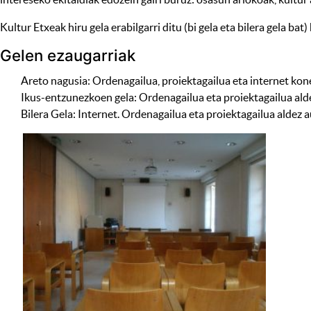
Kultur Etxeak hiru gela erabilgarri ditu (bi gela eta bilera gela b
Gelen ezaugarriak
Areto nagusia: Ordenagailua, proiektagailua eta internet kon
Ikus-entzunezkoen gela: Ordenagailua eta proiektagailua aldez
Bilera Gela: Internet. Ordenagailua eta proiektagailua aldez a