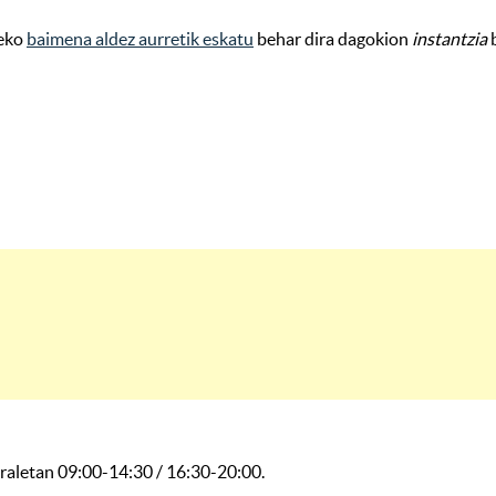
teko
baimena aldez aurretik eskatu
behar dira dagokion
instantzia
b
raletan 09:00-14:30 / 16:30-20:00.