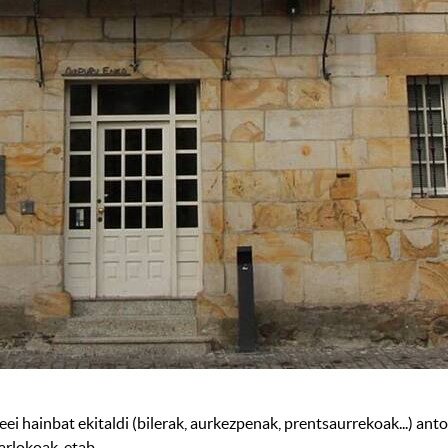
i hainbat ekitaldi (bilerak, aurkezpenak, prentsaurrekoak...) anto
arlokoak, etab.