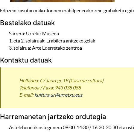
Edozein kasutan mikrofonoen erabilpenerako zein grabaketa egi
Bestelako datuak
Sarrera: Urrelur Museoa
1. eta 2. solairuak: Erabilera anitzeko gelak
3. solairua: Arte Ederretako zentroa
Kontaktu datuak
Helbidea: C/ Jauregi, 19 (Casa de cultura)
Telefonoa / Faxa: 943 038 088
E-mail:
kultura.ur@urretxu.eus
Harremanetan jartzeko ordutegia
Astelehenetik ostegunera 09:00-14:30 / 16:30-20:30 eta osti