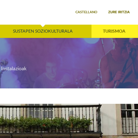
Select your language
ZURE IRITZIA
CASTELLANO
SUSTAPEN SOZIOKULTURALA
TURISMOA
Instalazioak