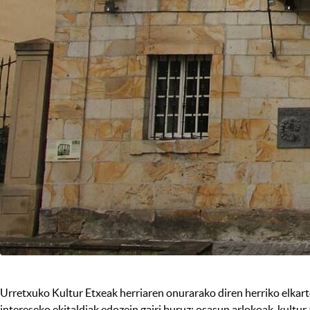
Urretxuko Kultur Etxeak herriaren onurarako diren herriko elkartee
intereseko ekitaldiak edozein gairi buruz: osasun arlokoak, kultur 