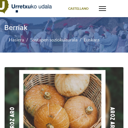
Select your language
CASTELLANO
Berriak
Hasiera
Sustapen soziokulturala
Euskara