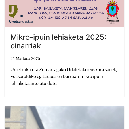
Mikro-ipuin lehiaketa 2025:
oinarriak
21 Martxoa 2025
Urretxuko eta Zumarragako Udaletako euskara sailek,
Euskaraldiko egitarauaren barruan, mikro ipuin
lehiaketa antolatu dute.