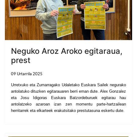
Neguko Aroz Aroko egitaraua,
prest
09 Urtarrila 2025
Urretxuko eta Zumarragako Udaletako Euskara Sailek negurako
antolatuko dituzken egitarauaren berri eman dute. Alex Gonzalez
eta Josu Idigoras Euskara Batzordeburuek egitarau hau
antolatzeko azaroan izan zen momentu parte-hartzailean
herritarrek eta elkarteek erakutsitako prestutasuna eskertu dute.