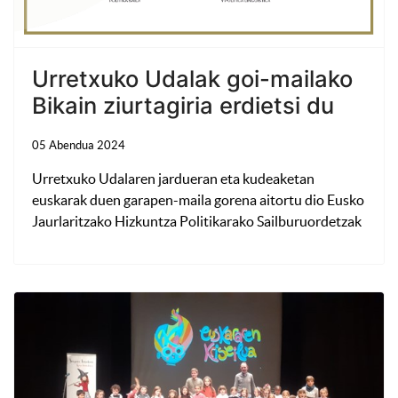
Urretxuko Udalak goi-mailako
Bikain ziurtagiria erdietsi du
05 Abendua 2024
Urretxuko Udalaren jardueran eta kudeaketan
euskarak duen garapen-maila gorena aitortu dio Eusko
Jaurlaritzako Hizkuntza Politikarako Sailburuordetzak