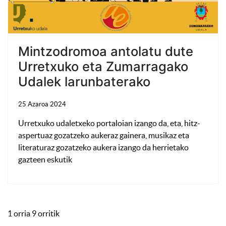
Mintzodromoa antolatu dute
Urretxuko eta Zumarragako
Udalek larunbaterako
25 Azaroa 2024
Urretxuko udaletxeko portaloian izango da, eta, hitz-
aspertuaz gozatzeko aukeraz gainera, musikaz eta
literaturaz gozatzeko aukera izango da herrietako
gazteen eskutik
1 orria 9 orritik