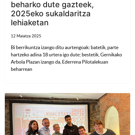
beharko dute gazteek,
2025eko sukaldaritza
lehiaketan
12 Maiatza 2025
Bi berrikuntza izango ditu aurtengoak: batetik, parte
hartzeko adina 18 urtera igo dute; bestetik, Gernikako
Arbola Plazan izango da, Ederrena Pilotalekuan
beharrean