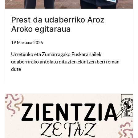
Prest da udaberriko Aroz
Aroko egitaraua
19 Martxoa 2025
Urretxuko eta Zumarragako Euskara sailek
udaberrirako antolatu dituzten ekintzen berri eman
dute