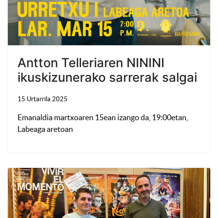
Antton Telleriaren NININI
ikuskizunerako sarrerak salgai
15 Urtarrila 2025
Emanaldia martxoaren 15ean izango da, 19:00etan,
Labeaga aretoan