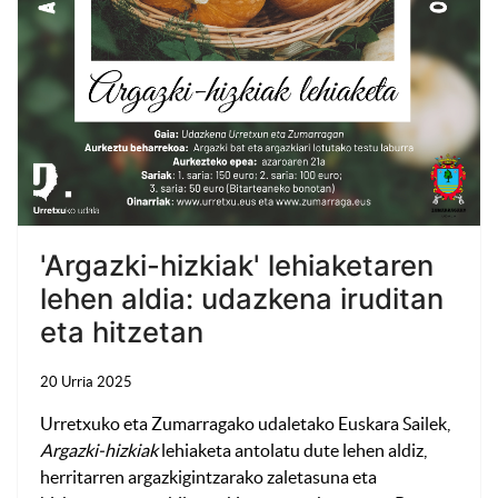
'Argazki-hizkiak' lehiaketaren
lehen aldia: udazkena iruditan
eta hitzetan
20 Urria 2025
Urretxuko eta Zumarragako udaletako Euskara Sailek,
Argazki-hizkiak
lehiaketa antolatu dute lehen aldiz,
herritarren argazkigintzarako zaletasuna eta