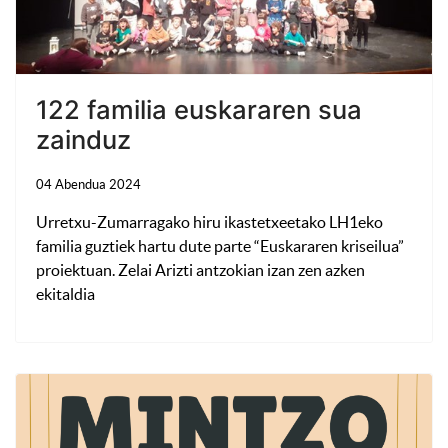
122 familia euskararen sua
zainduz
04 Abendua 2024
Urretxu-Zumarragako hiru ikastetxeetako LH1eko
familia guztiek hartu dute parte “Euskararen kriseilua”
proiektuan. Zelai Arizti antzokian izan zen azken
ekitaldia