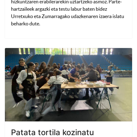
hizkuntzaren erabilerarekin uztartzeko asmoz. Parte-
hartzaileek argazki eta testu labur baten bidez
Urretxuko eta Zumarragako udazkenaren izaera islatu
beharko dute.
Patata tortila kozinatu