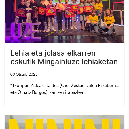
Lehia eta jolasa elkarren
eskutik Mingainluze lehiaketan
03 Otsaila 2025
“Txoripan Zaleak” taldea (Oier Zestau, Julen Etxeberria
eta Oinatz Burgos) izan zen irabazlea