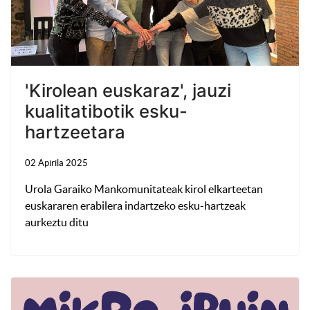
'Kirolean euskaraz', jauzi
kualitatibotik esku-
hartzeetara
02 Apirila 2025
Urola Garaiko Mankomunitateak kirol elkarteetan
euskararen erabilera indartzeko esku-hartzeak
aurkeztu ditu