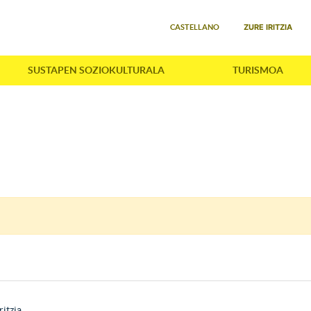
Select your language
ZURE IRITZIA
CASTELLANO
SUSTAPEN SOZIOKULTURALA
TURISMOA
ritzia