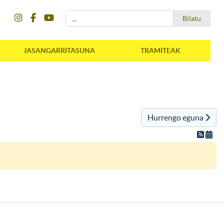
instagram
facebook
youtube
Bilatu
Bilatu
JASANGARRITASUNA
TRAMITEAK
Hurrengo eguna
instagram
facebook
youtube