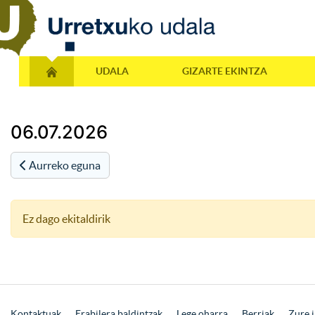
UDALA
GIZARTE EKINTZA
06.07.2026
Aurreko eguna
Ez dago ekitaldirik
Kontaktuak
Erabilera baldintzak
Lege oharra
Berriak
Zure i