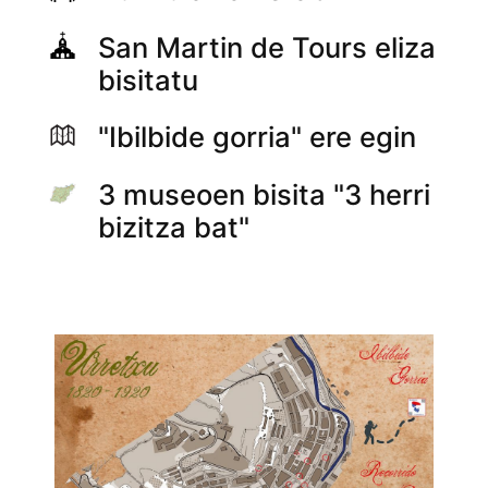
San Martin de Tours eliza
bisitatu
"Ibilbide gorria" ere egin
3 museoen bisita "3 herri
bizitza bat"