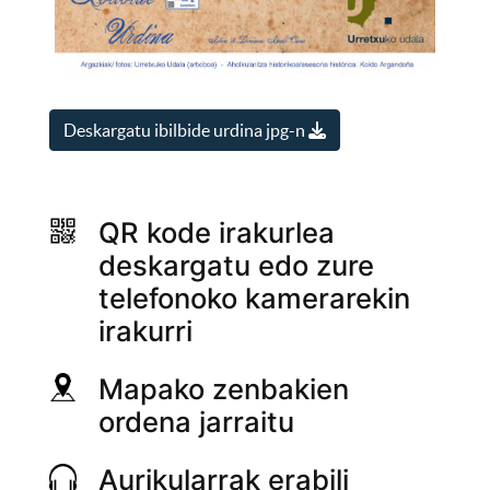
Deskargatu ibilbide urdina jpg-n
QR kode irakurlea
deskargatu edo zure
telefonoko kamerarekin
irakurri
Mapako zenbakien
ordena jarraitu
Aurikularrak erabili