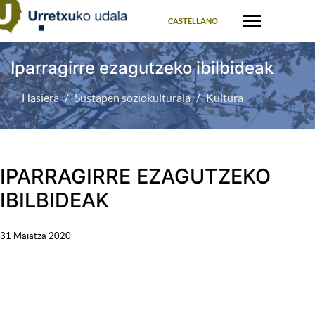
Select your language
CASTELLANO
Iparragirre ezagutzeko ibilbideak
Hasiera
Sustapen soziokulturala
Kultura
IPARRAGIRRE EZAGUTZEKO
IBILBIDEAK
31 Maiatza 2020