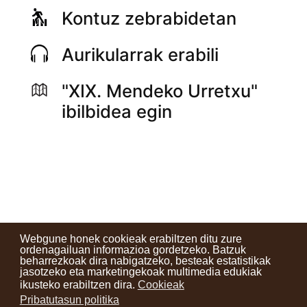
Kontuz zebrabidetan
Aurikularrak erabili
"XIX. Mendeko Urretxu"
ibilbidea egin
Webgune honek cookieak erabiltzen ditu zure
ordenagailuan informazioa gordetzeko. Batzuk
beharrezkoak dira nabigatzeko, besteak estatistikak
Kontaktuak
Erabilera baldintzak
Lege oharra
Berriak
jasotzeko eta marketingekoak multimedia edukiak
ikusteko erabiltzen dira.
Cookieak
Zure iritzia
Pribatutasun politika