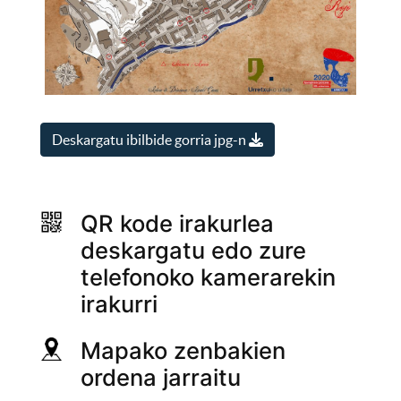
Deskargatu ibilbide gorria jpg-n
QR kode irakurlea
deskargatu edo zure
telefonoko kamerarekin
irakurri
Mapako zenbakien
ordena jarraitu