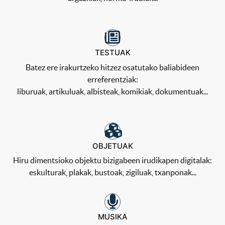
TESTUAK
Batez ere irakurtzeko hitzez osatutako baliabideen
erreferentziak:
liburuak, artikuluak, albisteak, komikiak, dokumentuak...
OBJETUAK
Hiru dimentsioko objektu bizigabeen irudikapen digitalak:
eskulturak, plakak, bustoak, zigiluak, txanponak...
MUSIKA