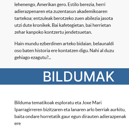
lehenengo, Amerikan gero. Estilo berezia, herri
adierazpenaren eta zuzentasun akademikoaren
tartekoa; entzuleak berotzeko zuen abilezia jasota
utzi dute kronikek. Bai kafetegietan, bai herrietan
zehar kanpoko kontzertu jendetsuetan.
Hain mundu ezberdinen arteko bidaian, belaunaldi
oso baten historia ere kontatzen digu. Nahi al duzu
gehiago ezagutu?...
BILDUMAK
Bilduma tematikoak esploratu eta Joxe Mari
Iparragirreren bizitzaren eta lanaren arlo berriak aurkitu,
baita ondare horretatik gaur egun dirauten adierazpenak
ere