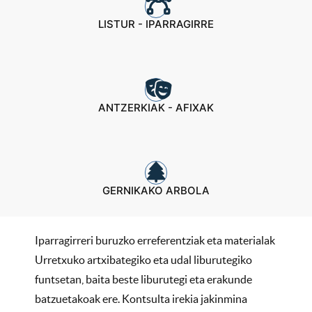
LISTUR - IPARRAGIRRE
ANTZERKIAK - AFIXAK
GERNIKAKO ARBOLA
Iparragirreri buruzko erreferentziak eta materialak
Urretxuko artxibategiko eta udal liburutegiko
funtsetan, baita beste liburutegi eta erakunde
batzuetakoak ere. Kontsulta irekia jakinmina