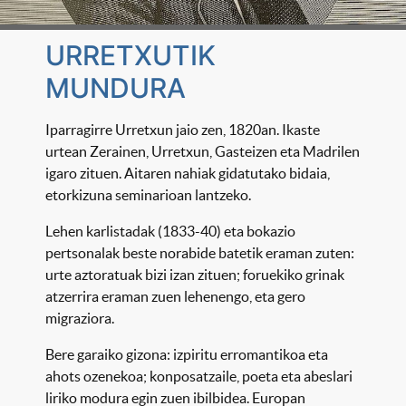
URRETXUTIK
MUNDURA
Iparragirre Urretxun jaio zen, 1820an. Ikaste
urtean Zerainen, Urretxun, Gasteizen eta Madrilen
igaro zituen. Aitaren nahiak gidatutako bidaia,
etorkizuna seminarioan lantzeko.
Lehen karlistadak (1833-40) eta bokazio
pertsonalak beste norabide batetik eraman zuten:
urte aztoratuak bizi izan zituen; foruekiko grinak
atzerrira eraman zuen lehenengo, eta gero
migraziora.
Bere garaiko gizona: izpiritu erromantikoa eta
ahots ozenekoa; konposatzaile, poeta eta abeslari
liriko modura egin zuen ibilbidea. Europan