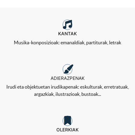
KANTAK
Musika-konposizioak: emanaldiak, partiturak, letrak
ADIERAZPENAK
Irudi eta objektuetan irudikapenak: eskulturak, erretratuak,
argazkiak, ilustrazioak, bustoak...
OLERKIAK