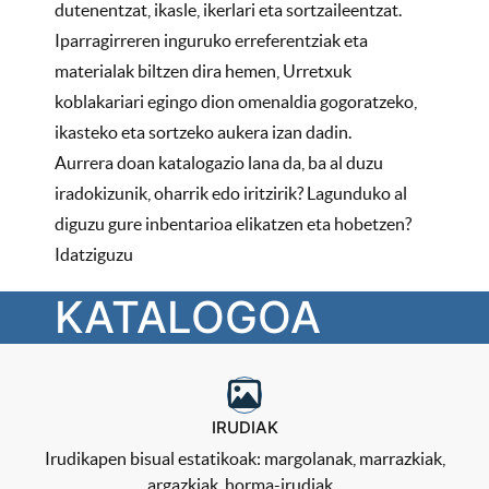
dutenentzat, ikasle, ikerlari eta sortzaileentzat.
Iparragirreren inguruko erreferentziak eta
materialak biltzen dira hemen, Urretxuk
koblakariari egingo dion omenaldia gogoratzeko,
ikasteko eta sortzeko aukera izan dadin.
Aurrera doan katalogazio lana da, ba al duzu
iradokizunik, oharrik edo iritzirik? Lagunduko al
diguzu gure inbentarioa elikatzen eta hobetzen?
Idatziguzu
KATALOGOA
IRUDIAK
Irudikapen bisual estatikoak: margolanak, marrazkiak,
argazkiak, horma-irudiak...