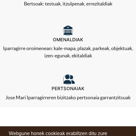
Bertsoak: testuak, itzulpenak, errezitaldiak
OMENALDIAK
Iparragirre oroimenean: kale-mapa, plazak, parkeak, objektuak,
izen-egunak, ekitaldiak
PERTSONAIAK
Jose Mari Iparragirreren bizitzako pertsonaia garrantzitsuak
Webgune honek cookieak erabiltzen ditu zure