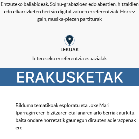
Entzuteko baliabideak. Soinu-grabazioen edo abestien, hitzaldien
edo elkarrizketen bertsio digitalizatuen erreferentziak. Horrez
gain, musika-piezen partiturak
LEKUAK
Intereseko erreferentzia espazialak
ERAKUSKETAK
Bilduma tematikoak esploratu eta Joxe Mari
Iparragirreren bizitzaren eta lanaren arlo berriak aurkitu,
baita ondare horretatik gaur egun dirauten adierazpenak
ere