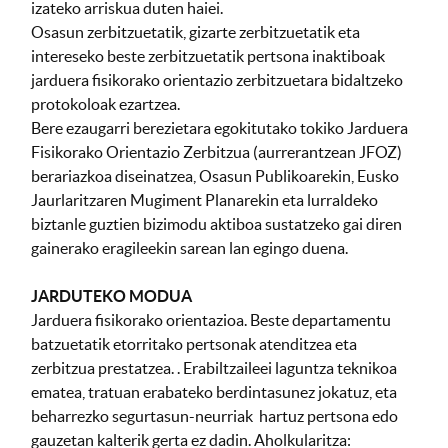
izateko arriskua duten haiei.
Osasun zerbitzuetatik, gizarte zerbitzuetatik eta
intereseko beste zerbitzuetatik pertsona inaktiboak
jarduera fisikorako orientazio zerbitzuetara bidaltzeko
protokoloak ezartzea.
Bere ezaugarri berezietara egokitutako tokiko Jarduera
Fisikorako Orientazio Zerbitzua (aurrerantzean JFOZ)
berariazkoa diseinatzea, Osasun Publikoarekin, Eusko
Jaurlaritzaren Mugiment Planarekin eta lurraldeko
biztanle guztien bizimodu aktiboa sustatzeko gai diren
gainerako eragileekin sarean lan egingo duena.
JARDUTEKO MODUA
Jarduera fisikorako orientazioa. Beste departamentu
batzuetatik etorritako pertsonak atenditzea eta
zerbitzua prestatzea. . Erabiltzaileei laguntza teknikoa
ematea, tratuan erabateko berdintasunez jokatuz, eta
beharrezko segurtasun-neurriak hartuz pertsona edo
gauzetan kalterik gerta ez dadin. Aholkularitza: