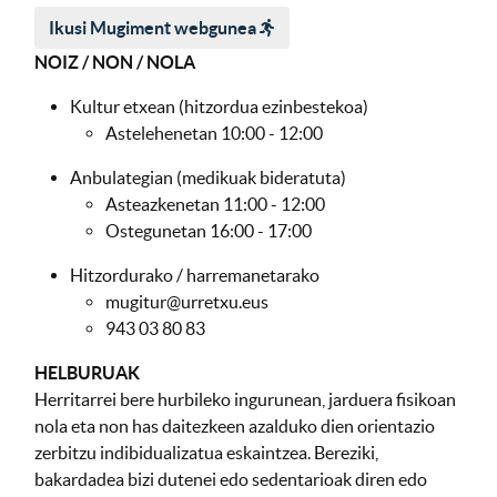
Ikusi Mugiment webgunea
NOIZ / NON / NOLA
Kultur etxean (hitzordua ezinbestekoa)
Astelehenetan 10:00 - 12:00
Anbulategian (medikuak bideratuta)
Asteazkenetan 11:00 - 12:00
Ostegunetan 16:00 - 17:00
Hitzordurako / harremanetarako
mugitur@urretxu.eus
943 03 80 83
HELBURUAK
Herritarrei bere hurbileko ingurunean, jarduera fisikoan
nola eta non has daitezkeen azalduko dien orientazio
zerbitzu indibidualizatua eskaintzea. Bereziki,
bakardadea bizi dutenei edo sedentarioak diren edo