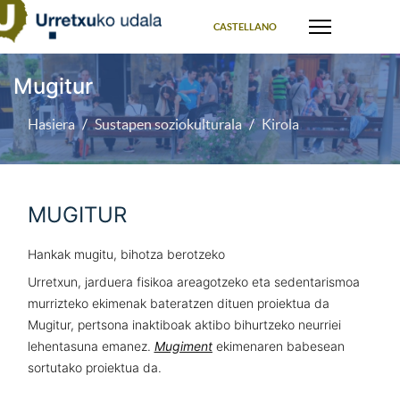
Select your language
CASTELLANO
Mugitur
Hasiera
Sustapen soziokulturala
Kirola
MUGITUR
Hankak mugitu, bihotza berotzeko
Urretxun, jarduera fisikoa areagotzeko eta sedentarismoa
murrizteko ekimenak bateratzen dituen proiektua da
Mugitur, pertsona inaktiboak aktibo bihurtzeko neurriei
lehentasuna emanez.
Mugiment
ekimenaren babesean
sortutako proiektua da.