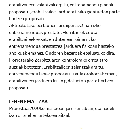
erabiltzaileen zalantzak argitu, entrenamendu planak
proposatu, erabiltzaileei jarduera fisiko gidatuetan parte
hartzea proposatu…
Aktibatutako pertsonen jarraipena. Oinarrizko
entrenamenduak prestatu. Herritarrek edota
erabiltzaileek eskatzen dutenean, oinarrizko
entrenamendua prestatzea, jarduera fisikoan hasteko
aholkuak emanez. Ondoren bezeroak ebaluatuko dira.
Horretarako Zerbitzuaren kontrolerako erregistro
guztiak betetzen. Erabiltzaileen zalantzak argitu,
entrenamendu lanak proposatu, taula orokorrak eman,
erabiltzaileei jarduera fisiko gidatuetan parte hartzea
proposatu…
LEHEN EMAITZAK
Proiektua 2020ko martxoan jarri zen abian, eta hauek
izan dira lehen urteko emaitzak: