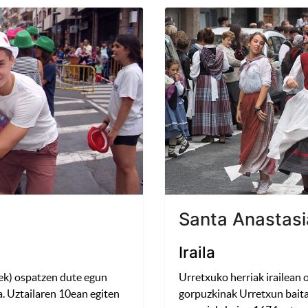
Santa Anastasi
Iraila
ek) ospatzen dute egun
Urretxuko herriak irailean
a. Uztailaren 10ean egiten
gorpuzkinak Urretxun baita