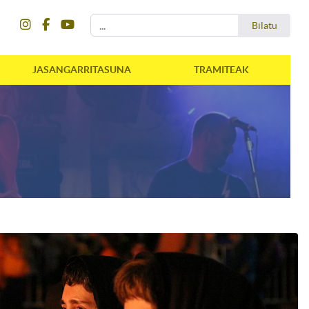
instagram
facebook
youtube
Bilatu
Bilatu
JASANGARRITASUNA
TRAMITEAK