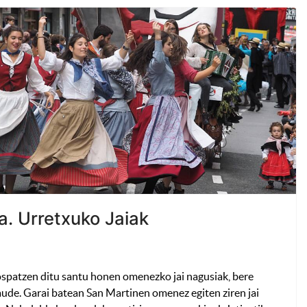
a. Urretxuko Jaiak
 ospatzen ditu santu honen omenezko jai nagusiak, bere
ude. Garai batean San Martinen omenez egiten ziren jai