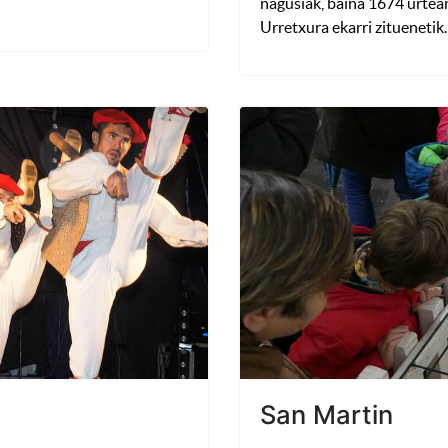
nagusiak, baina 1674 urtea
Urretxura ekarri zituenetik.
San Martin