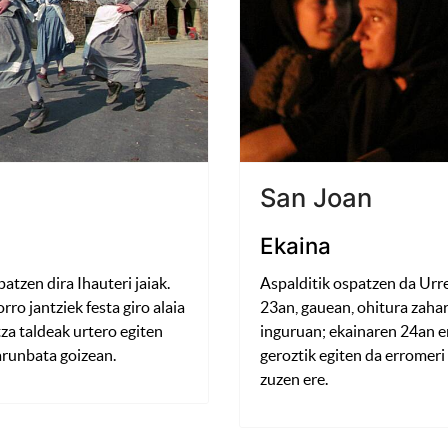
San Joan
Ekaina
atzen dira Ihauteri jaiak.
Aspalditik ospatzen da Urr
ro jantziek festa giro alaia
23an, gauean, ohitura zahar
za taldeak urtero egiten
inguruan; ekainaren 24an e
arunbata goizean.
geroztik egiten da erromeri
zuzen ere.