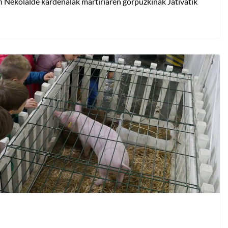
n Nekolalde kardenalak martiriaren gorpuzkinak Jativatik