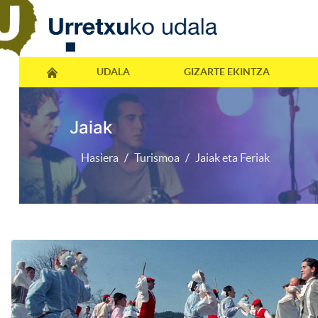
UDALA
GIZARTE EKINTZA
Jaiak
Hasiera
Turismoa
Jaiak eta Feriak