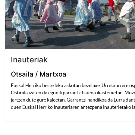
Inauteriak
Otsaila / Martxoa
Euskal Herriko beste leku askotan bezelaxe, Urretxun ere osp
Ostirala izaten da egunik garrantzitsuena ikastetxetan. Mozor
jartzen dute gure kaleetan. Garrantzi handikoa da Lurra dant
duen Euskal Herriko Inauteriaren antezpena inauterietako l