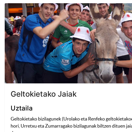
Geltokietako Jaiak
Uztaila
Geltokietako bizilagunek (Urolako eta Renfeko geltokietako
hori, Urretxu eta Zumarragako bizilagunak biltzen dituen jai