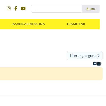
instagram
facebook
youtube
Bilatu
Bilatu
JASANGARRITASUNA
TRAMITEAK
Hurrengo eguna
instagram
facebook
youtube