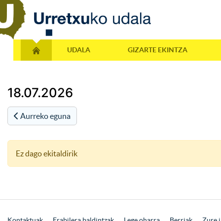
UDALA
GIZARTE EKINTZA
18.07.2026
Aurreko eguna
Ez dago ekitaldirik
Kontaktuak
Erabilera baldintzak
Lege oharra
Berriak
Zure i