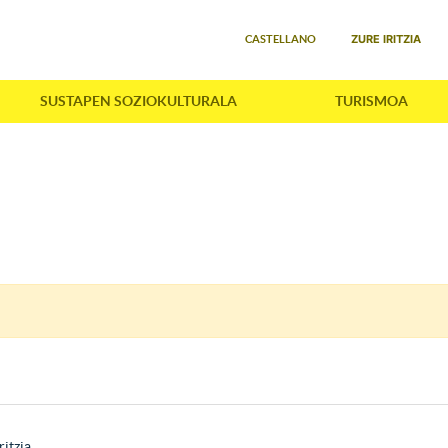
Select your language
ZURE IRITZIA
CASTELLANO
SUSTAPEN SOZIOKULTURALA
TURISMOA
ritzia