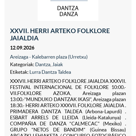
XXVII. HERRI ARTEKO FOLKLORE
JAIALDIA
12.09.2026
Areizaga - Kalebarren plaza (Urretxu)
Kategoriak:
Dantza
,
Jaiak
Etiketak:
Lurra Dantza Taldea
XXXVII. HERRI ARTEKO FOLKLORE JAIALDIA XXXVII.
FESTIVAL INTERNACIONAL DE FOLKLORE 10:00.-
VII.FOLKLORE AZOKA, Areizaga plazan
13:00.-“MUNDUKO DANTZAK IKASI”, Areizaga plazan
18:30.- HERRI ARTEKO XXXVII. FOLKLORE JAIALDIA .
PRIMADERA DANTZA TALDEA (Arbona-Lapurdi) .
ESBART ARRELS DE LLEIDA (Lleida-Katalunya) .
COMPAÑIA DE DANZA “CALMECAC” (Mexiko) .
GRUPO “NETOS DE BANDIM” (Guinea Bissau)
ARGAZKI LEHIAKETA / CONCURSO FOTOGRÁFICO