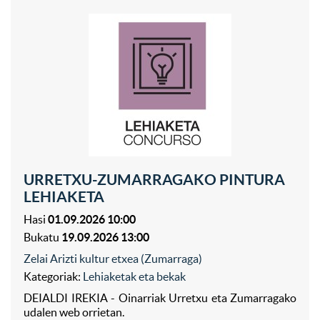
URRETXU-ZUMARRAGAKO PINTURA
LEHIAKETA
Hasi
01.09.2026 10:00
Bukatu
19.09.2026 13:00
Zelai Arizti kultur etxea (Zumarraga)
Kategoriak:
Lehiaketak eta bekak
DEIALDI IREKIA - Oinarriak Urretxu eta Zumarragako
udalen web orrietan.