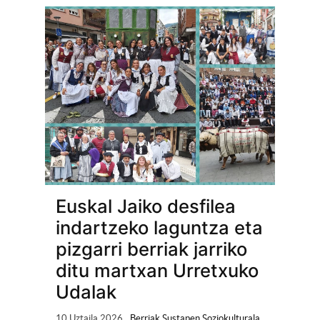
Euskal Jaiko desfilea
indartzeko laguntza eta
pizgarri berriak jarriko
ditu martxan Urretxuko
Udalak
10 Uztaila 2026
Berriak Sustapen Soziokulturala