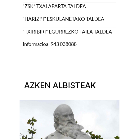
“ZSK” TXALAPARTA TALDEA
“HARIZPI” ESKULANETAKO TALDEA
“TXIRIBIRI” EGURREZKO TAILA TALDEA
Informazioa: 943 038088
AZKEN ALBISTEAK