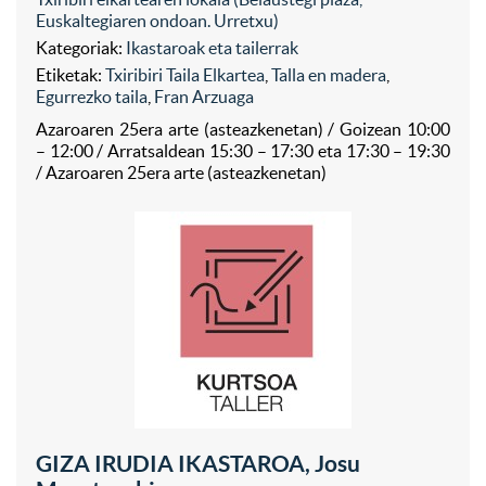
Euskaltegiaren ondoan. Urretxu)
Kategoriak:
Ikastaroak eta tailerrak
Etiketak:
Txiribiri Taila Elkartea
,
Talla en madera
,
Egurrezko taila
,
Fran Arzuaga
Azaroaren 25era arte (asteazkenetan) / Goizean 10:00
– 12:00 / Arratsaldean 15:30 – 17:30 eta 17:30 – 19:30
/ Azaroaren 25era arte (asteazkenetan)
GIZA IRUDIA IKASTAROA, Josu