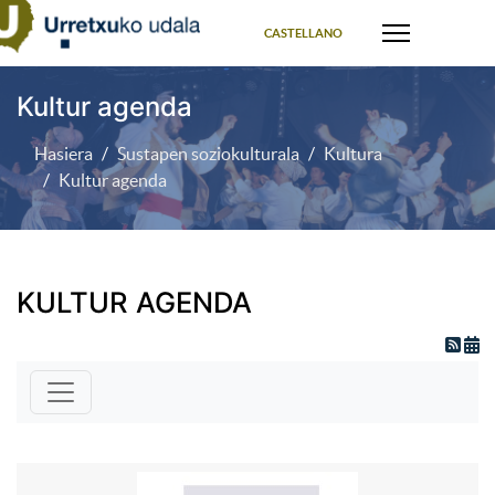
Select your language
CASTELLANO
Kultur agenda
Hasiera
Sustapen soziokulturala
Kultura
Kultur agenda
KULTUR AGENDA