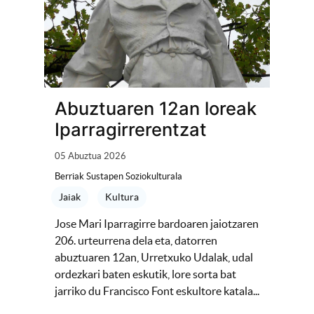
Abuztuaren 12an loreak
Iparragirrerentzat
05 Abuztua 2026
Berriak Sustapen Soziokulturala
Jaiak
Kultura
Jose Mari Iparragirre bardoaren jaiotzaren
206. urteurrena dela eta, datorren
abuztuaren 12an, Urretxuko Udalak, udal
ordezkari baten eskutik, lore sorta bat
jarriko du Francisco Font eskultore katala...