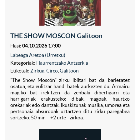
THE SHOW MOSCON Galitoon
Hasi:
04.10.2026 17:00
Labeaga Aretoa (Urretxu)
Kategoriak:
Haurrentzako Antzerkia
Etiketak:
Zirkua
,
Circo
,
Galitoon
"The Show Moscón" zirku ibiltari bat da, barietatez
osatua, eta eulitzar handi batek aurkezten du. Armairu
magiko bat irekitzen da zenbaki dibertigarri eta
harrigarriak erakusteko: dibak, magoak, haurtxo
orekariak edo dantzak. Ikuskizunak musika, umorea eta
pertsonaia absurdoak uztartzen ditu zirku paregabea
sortzeko. 50 min – +2 urte - zirkoa.