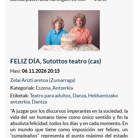
FELIZ DÍA, Sutottos teatro (cas)
Hasi:
06.11.2026 20:15
Zelai Arizti aretoa (Zumarraga)
Kategoriak:
Eszena
,
Antzerkia
Etiketak:
Teatro para adultos
,
Danza
,
Helduentzako
antzerkia
,
Dantza
"A juzgar por los discursos imperantes en la sociedad, la
vida del ser humano tiene como único sentido y fin la
absoluta felicidad, todos los días y en cada momento. En
un mundo que tiene como imposición ser felices, un
“cumpleaños” representa el punto máximo del estado