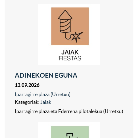
ADINEKOEN EGUNA
13.09.2026
Iparragirre plaza (Urretxu)
Kategoriak:
Jaiak
Iparragirre plaza eta Ederrena pilotalekua (Urretxu)