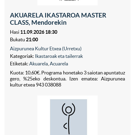
AKUARELA IKASTAROA MASTER
CLASS, Mendorekin
Hasi
11.09.2026 18:30
Bukatu
21:00
Aizpurunea Kultur Etxea (Urretxu)
Kategoriak:
Ikastaroak eta tailerrak
Etiketak:
Akuarela
,
Acuarela
Kuota: 10,60€. Programa honetako 3 saiotan apuntatuz
gero, %25eko deskontua. Izen ematea: Aizpurunea
kultur etxea 943 038088