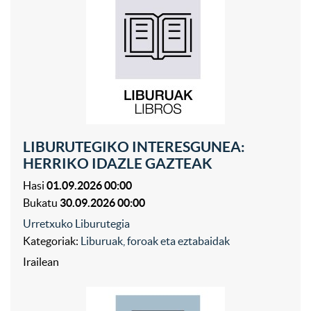
LIBURUTEGIKO INTERESGUNEA:
HERRIKO IDAZLE GAZTEAK
Hasi
01.09.2026 00:00
Bukatu
30.09.2026 00:00
Urretxuko Liburutegia
Kategoriak:
Liburuak, foroak eta eztabaidak
Irailean