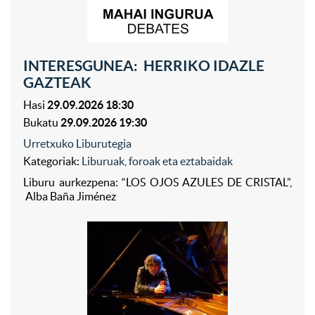
INTERESGUNEA: HERRIKO IDAZLE
GAZTEAK
Hasi
29.09.2026 18:30
Bukatu
29.09.2026 19:30
Urretxuko Liburutegia
Kategoriak:
Liburuak, foroak eta eztabaidak
Liburu aurkezpena: “LOS OJOS AZULES DE CRISTAL”,
Alba Baña Jiménez