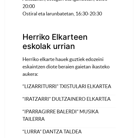
20:00
Ostiral eta larunbatetan, 16:30-20:30
Herriko Elkarteen
eskolak urrian
Herriko elkarte hauek guztiek edozeini
eskaintzen diote beraien gaietan ikasteko
aukera:
“LIZARRITURRI” TXISTULARI ELKARTEA
“IRATZARRI” DULTZAINERO ELKARTEA
“IPARRAGIRRE BALERDI” MUSIKA
TAILERRA
“LURRA” DANTZA TALDEA