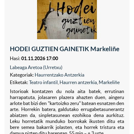
HODEI GUZTIEN GAINETIK Markeliñe
Hasi:
01.11.2026 17:00
Labeaga Aretoa (Urretxu)
Kategoriak:
Haurrentzako Antzerkia
Etiketak:
Teatro infantil
,
Haurren antzerkia
,
Markeliñe
Istorioak kontatzen du nola aita batek, errutinan
harrapatuta, jolasaren plazera ahazten duen, aingeru
arlote bat bizi den "kartoizko zeru" batean esnatzen den
arte. Horrekin batera, galdutako errugabetasunerantz
abiatzen da, sinpletasunean ezohikoa dena aurkituz.
Leku horretatik munduko borrokak ikusten ditu eta
bere semea bakarrik jolasten, eta horrek tristura eta
damua pizten ditu harengan. 55 min – + 3 urte