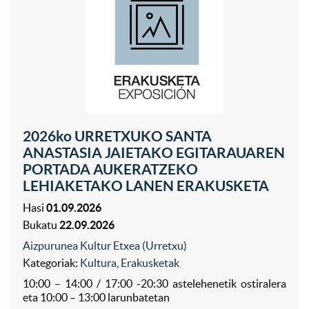
2026ko URRETXUKO SANTA
ANASTASIA JAIETAKO EGITARAUAREN
PORTADA AUKERATZEKO
LEHIAKETAKO LANEN ERAKUSKETA
Hasi
01.09.2026
Bukatu
22.09.2026
Aizpurunea Kultur Etxea (Urretxu)
Kategoriak:
Kultura
,
Erakusketak
10:00 – 14:00 / 17:00 -20:30 astelehenetik ostiralera
eta 10:00 – 13:00 larunbatetan