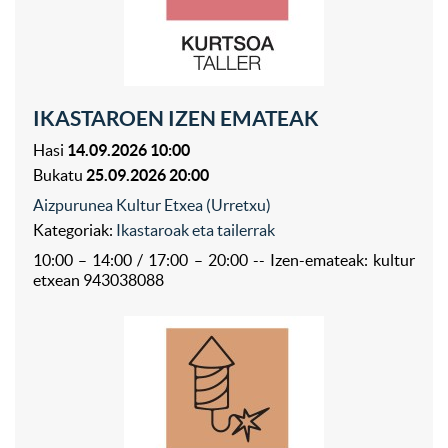
IKASTAROEN IZEN EMATEAK
Hasi
14.09.2026 10:00
Bukatu
25.09.2026 20:00
Aizpurunea Kultur Etxea (Urretxu)
Kategoriak:
Ikastaroak eta tailerrak
10:00 – 14:00 / 17:00 – 20:00 -- Izen-emateak: kultur
etxean 943038088