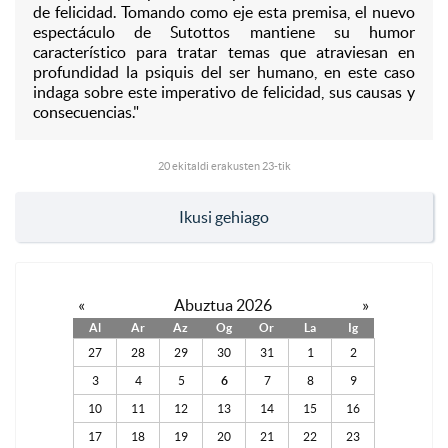
de felicidad. Tomando como eje esta premisa, el nuevo
espectáculo de Sutottos mantiene su humor
característico para tratar temas que atraviesan en
profundidad la psiquis del ser humano, en este caso
indaga sobre este imperativo de felicidad, sus causas y
consecuencias."
20
ekitaldi erakusten 23-tik
Ikusi gehiago
«
Abuztua 2026
»
Al
Ar
Az
Og
Or
La
Ig
27
28
29
30
31
1
2
3
4
5
6
7
8
9
10
11
12
13
14
15
16
17
18
19
20
21
22
23