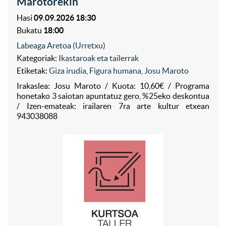
Marotorekin
Hasi
09.09.2026 18:30
Bukatu
18:00
Labeaga Aretoa (Urretxu)
Kategoriak:
Ikastaroak eta tailerrak
Etiketak:
Giza irudia
,
Figura humana
,
Josu Maroto
Irakaslea: Josu Maroto / Kuota: 10,60€ / Programa
honetako 3 saiotan apuntatuz gero, %25eko deskontua
/ Izen-emateak: irailaren 7ra arte kultur etxean
943038088