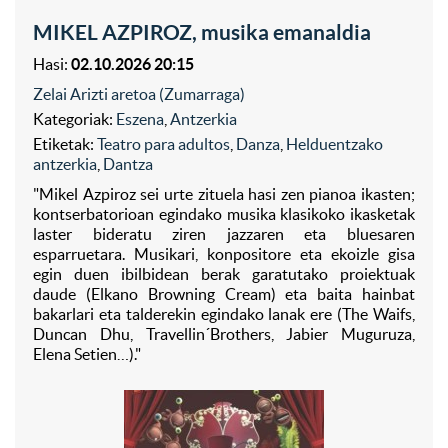
MIKEL AZPIROZ, musika emanaldia
Hasi:
02.10.2026 20:15
Zelai Arizti aretoa (Zumarraga)
Kategoriak:
Eszena
,
Antzerkia
Etiketak:
Teatro para adultos
,
Danza
,
Helduentzako
antzerkia
,
Dantza
"Mikel Azpiroz sei urte zituela hasi zen pianoa ikasten;
kontserbatorioan egindako musika klasikoko ikasketak
laster bideratu ziren jazzaren eta bluesaren
esparruetara. Musikari, konpositore eta ekoizle gisa
egin duen ibilbidean berak garatutako proiektuak
daude (Elkano Browning Cream) eta baita hainbat
bakarlari eta talderekin egindako lanak ere (The Waifs,
Duncan Dhu, Travellin´Brothers, Jabier Muguruza,
Elena Setien…)."