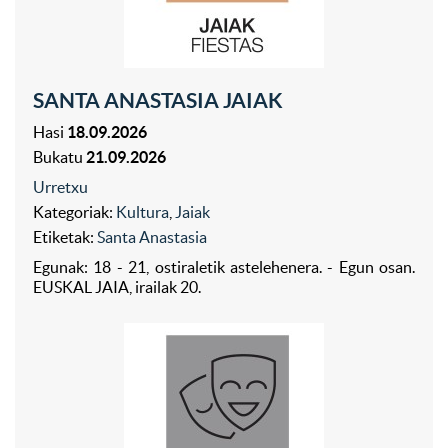
SANTA ANASTASIA JAIAK
Hasi
18.09.2026
Bukatu
21.09.2026
Urretxu
Kategoriak:
Kultura
,
Jaiak
Etiketak:
Santa Anastasia
Egunak: 18 - 21, ostiraletik astelehenera. - Egun osan.
EUSKAL JAIA, irailak 20.