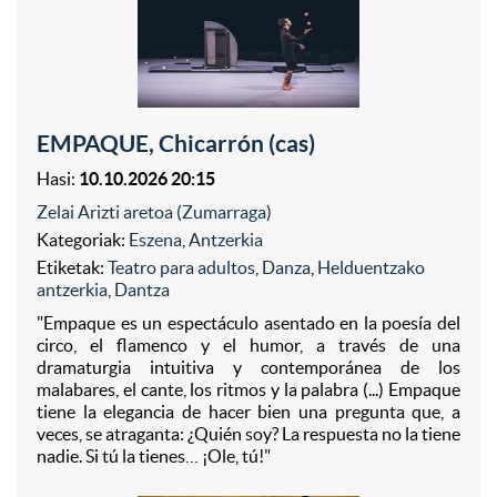
EMPAQUE, Chicarrón (cas)
Hasi:
10.10.2026 20:15
Zelai Arizti aretoa (Zumarraga)
Kategoriak:
Eszena
,
Antzerkia
Etiketak:
Teatro para adultos
,
Danza
,
Helduentzako
antzerkia
,
Dantza
"Empaque es un espectáculo asentado en la poesía del
circo, el flamenco y el humor, a través de una
dramaturgia intuitiva y contemporánea de los
malabares, el cante, los ritmos y la palabra (...) Empaque
tiene la elegancia de hacer bien una pregunta que, a
veces, se atraganta: ¿Quién soy? La respuesta no la tiene
nadie. Si tú la tienes… ¡Ole, tú!"