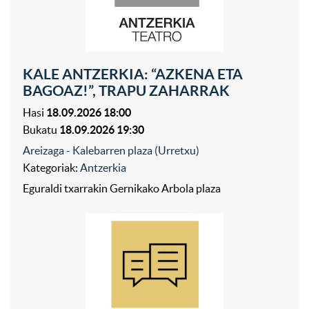
KALE ANTZERKIA: “AZKENA ETA
BAGOAZ!”, TRAPU ZAHARRAK
Hasi
18.09.2026 18:00
Bukatu
18.09.2026 19:30
Areizaga - Kalebarren plaza (Urretxu)
Kategoriak:
Antzerkia
Eguraldi txarrakin Gernikako Arbola plaza