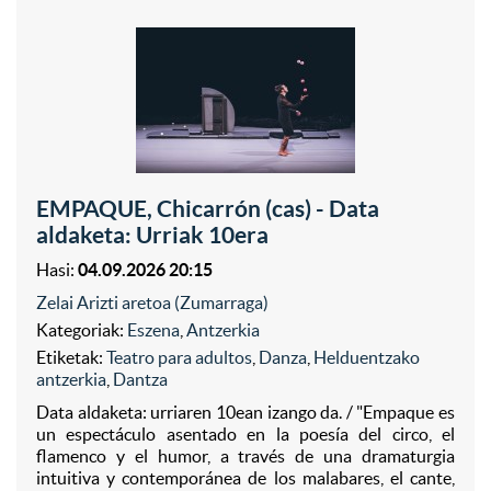
EMPAQUE, Chicarrón (cas) - Data
aldaketa: Urriak 10era
Hasi:
04.09.2026 20:15
Zelai Arizti aretoa (Zumarraga)
Kategoriak:
Eszena
,
Antzerkia
Etiketak:
Teatro para adultos
,
Danza
,
Helduentzako
antzerkia
,
Dantza
Data aldaketa: urriaren 10ean izango da. / "Empaque es
un espectáculo asentado en la poesía del circo, el
flamenco y el humor, a través de una dramaturgia
intuitiva y contemporánea de los malabares, el cante,