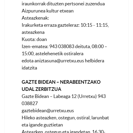
iraunkorrak dituzten pertsonei zuzendua
Aizpurunea kultur etxean
Asteazkenak:
Irakurketa erraza gazteleraz: 10:15 - 11:15,
asteazkena
Kuota: doan
Izen-ematea: 943 038083 deituta, 08:00 –
15:00, astelehenetik ostiralera
edota
aniztasuna@urretxu.eus
helbidera
idatzita
GAZTE BIDEAN – NERABEENTZAKO
UDAL ZERBITZUA
Gazte Bidean – Labeaga 12 (Urretxu) 943
038827
gaztebidean@urretxu.eus
Hileko asteazken, ostegun, ostiral, larunbat
eta igande guztietan
Asteazken, ostegun eta igandetan, 16.30-