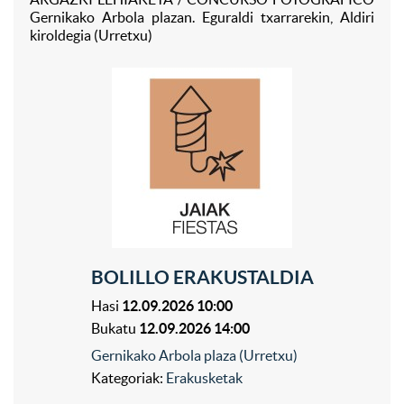
Gernikako Arbola plazan. Eguraldi txarrarekin, Aldiri
kiroldegia (Urretxu)
BOLILLO ERAKUSTALDIA
Hasi
12.09.2026 10:00
Bukatu
12.09.2026 14:00
Gernikako Arbola plaza (Urretxu)
Kategoriak:
Erakusketak