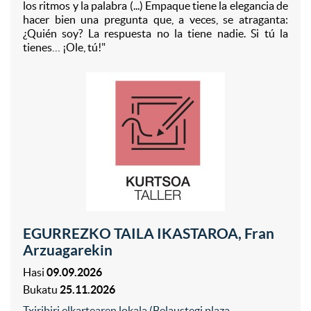
los ritmos y la palabra (...) Empaque tiene la elegancia de
hacer bien una pregunta que, a veces, se atraganta:
¿Quién soy? La respuesta no la tiene nadie. Si tú la
tienes… ¡Ole, tú!"
EGURREZKO TAILA IKASTAROA, Fran
Arzuagarekin
Hasi
09.09.2026
Bukatu
25.11.2026
Txiribiri elkartearen lokala (Belaustegi plaza,