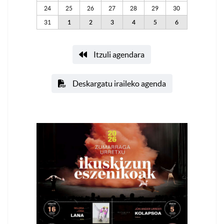
24
25
26
27
28
29
30
31
1
2
3
4
5
6
Itzuli agendara
Deskargatu iraileko agenda