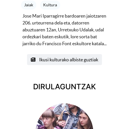
Jaiak
Kultura
Jose Mari Iparragirre bardoaren jaiotzaren
206. urteurrena dela eta, datorren
abuztuaren 12an, Urretxuko Udalak, udal
ordezkari baten eskutik, lore sorta bat
jarriko du Francisco Font eskultore katala...
Ikusi kulturako albiste guztiak
DIRULAGUNTZAK