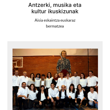
Antzerki, musika eta
kultur ikuskizunak
Aisia eskaintza euskaraz
bermatzea