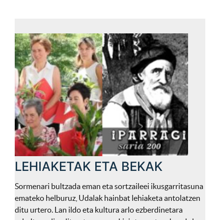
LEHIAKETAK ETA BEKAK
Sormenari bultzada eman eta sortzaileei ikusgarritasuna
emateko helburuz, Udalak hainbat lehiaketa antolatzen
ditu urtero. Lan ildo eta kultura arlo ezberdinetara