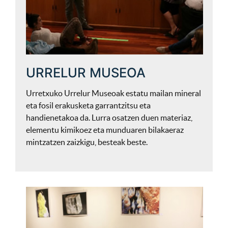
URRELUR MUSEOA
Urretxuko Urrelur Museoak estatu mailan mineral
eta fosil erakusketa garrantzitsu eta
handienetakoa da. Lurra osatzen duen materiaz,
elementu kimikoez eta munduaren bilakaeraz
mintzatzen zaizkigu, besteak beste.