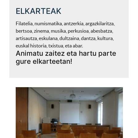
ELKARTEAK
Filatelia, numismatika, antzerkia, argazkilaritza,
bertsoa, zinema, musika, perkusioa, abesbatza,
artisautza, eskulana, dultzaina, dantza, kultura,
euskal historia, txistua, eta abar.
Animatu zaitez eta hartu parte
gure elkarteetan!