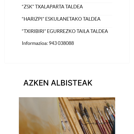
“ZSK” TXALAPARTA TALDEA
“HARIZPI” ESKULANETAKO TALDEA
“TXIRIBIRI” EGURREZKO TAILA TALDEA
Informazioa: 943 038088
AZKEN ALBISTEAK