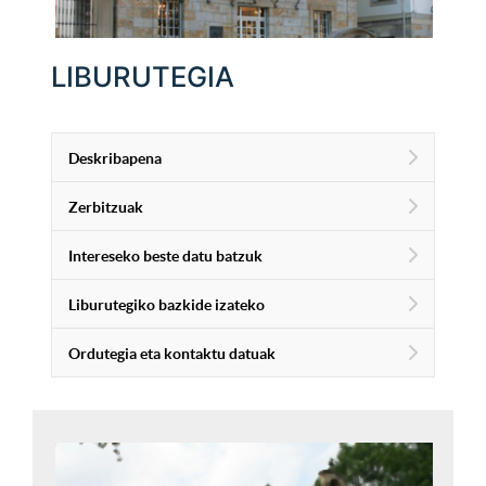
LIBURUTEGIA
Deskribapena
Zerbitzuak
Intereseko beste datu batzuk
Liburutegiko bazkide izateko
Ordutegia eta kontaktu datuak