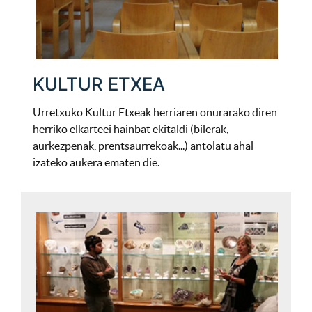
KULTUR ETXEA
Urretxuko Kultur Etxeak herriaren onurarako diren
herriko elkarteei hainbat ekitaldi (bilerak,
aurkezpenak, prentsaurrekoak...) antolatu ahal
izateko aukera ematen die.