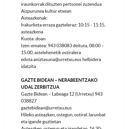
iraunkorrak dituzten pertsonei zuzendua
Aizpurunea kultur etxean
Asteazkenak:
Irakurketa erraza gazteleraz: 10:15 - 11:15,
asteazkena
Kuota: doan
Izen-ematea: 943 038083 deituta, 08:00 –
15:00, astelehenetik ostiralera
edota
aniztasuna@urretxu.eus
helbidera
idatzita
GAZTE BIDEAN – NERABEENTZAKO
UDAL ZERBITZUA
Gazte Bidean – Labeaga 12 (Urretxu) 943
038827
gaztebidean@urretxu.eus
Hileko asteazken, ostegun, ostiral, larunbat
eta igande guztietan
Asteazken, ostegun eta igandetan, 16.30-