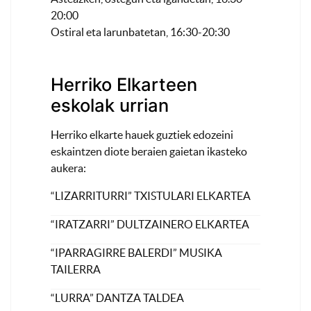
20:00
Ostiral eta larunbatetan, 16:30-20:30
Herriko Elkarteen
eskolak urrian
Herriko elkarte hauek guztiek edozeini
eskaintzen diote beraien gaietan ikasteko
aukera:
“LIZARRITURRI” TXISTULARI ELKARTEA
“IRATZARRI” DULTZAINERO ELKARTEA
“IPARRAGIRRE BALERDI” MUSIKA
TAILERRA
“LURRA” DANTZA TALDEA