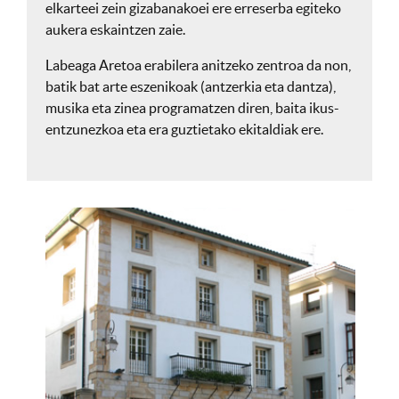
elkarteei zein gizabanakoei ere erreserba egiteko
aukera eskaintzen zaie.
Labeaga Aretoa erabilera anitzeko zentroa da non,
batik bat arte eszenikoak (antzerkia eta dantza),
musika eta zinea programatzen diren, baita ikus-
entzunezkoa eta era guztietako ekitaldiak ere.