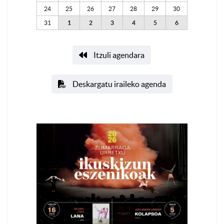
24
25
26
27
28
29
30
31
1
2
3
4
5
6
Itzuli agendara
Deskargatu iraileko agenda