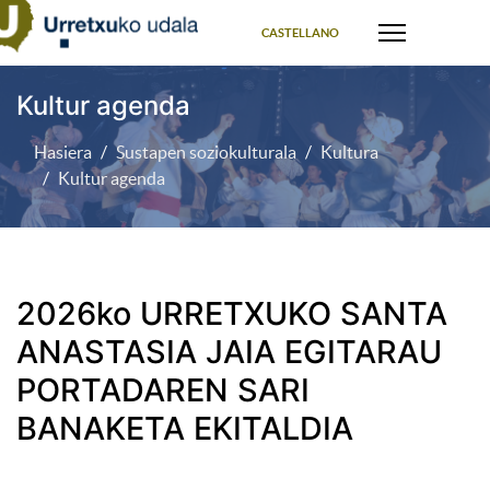
Select your language
CASTELLANO
Kultur agenda
Hasiera
Sustapen soziokulturala
Kultura
Kultur agenda
2026ko URRETXUKO SANTA
ANASTASIA JAIA EGITARAU
PORTADAREN SARI
BANAKETA EKITALDIA