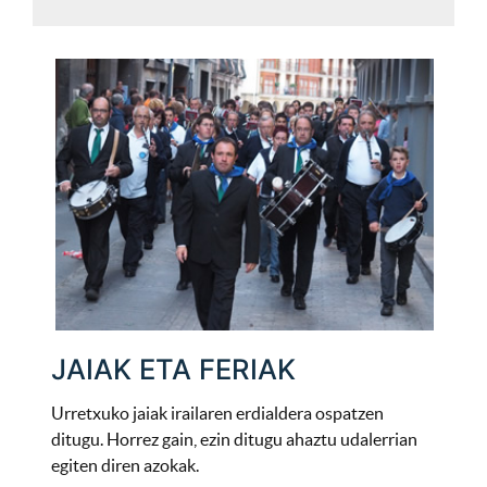
JAIAK ETA FERIAK
Urretxuko jaiak irailaren erdialdera ospatzen
ditugu. Horrez gain, ezin ditugu ahaztu udalerrian
egiten diren azokak.