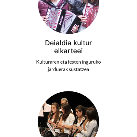
Deialdia kultur
elkarteei
Kulturaren eta festen inguruko
jarduerak sustatzea