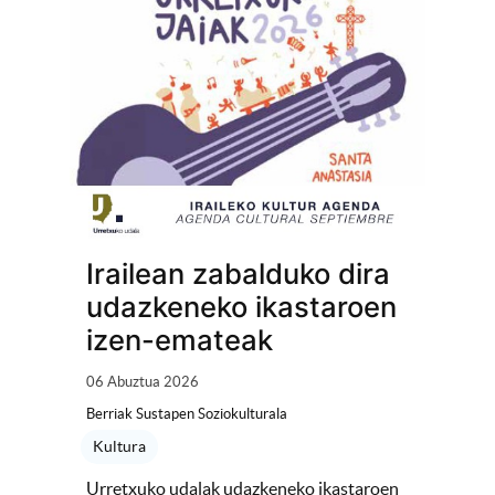
Irailean zabalduko dira
udazkeneko ikastaroen
izen-emateak
06 Abuztua 2026
Berriak Sustapen Soziokulturala
Kultura
Urretxuko udalak udazkeneko ikastaroen