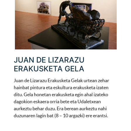
JUAN DE LIZARAZU
ERAKUSKETA GELA
Juan de Lizarazu Erakusketa Gelak urtean zehar
hainbat pintura eta eskultura erakusketa izaten
ditu. Gela honetan erakusketa egin ahal izateko
dagokion eskaera orria bete eta Udaletxean
aurkeztu behar duzu. Era berean aurkeztu nahi
duzunaren lagin bat (8 – 10 argazki) ere erantsi.