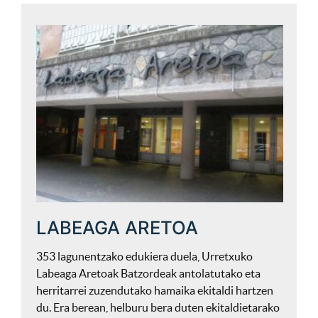
LABEAGA ARETOA
353 lagunentzako edukiera duela, Urretxuko
Labeaga Aretoak Batzordeak antolatutako eta
herritarrei zuzendutako hamaika ekitaldi hartzen
du. Era berean, helburu bera duten ekitaldietarako