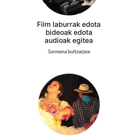
Film laburrak edota
bideoak edota
audioak egitea
Sormena bultzatzea