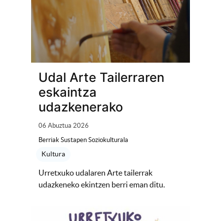
Udal Arte Tailerraren
eskaintza
udazkenerako
06 Abuztua 2026
Berriak Sustapen Soziokulturala
Kultura
Urretxuko udalaren Arte tailerrak
udazkeneko ekintzen berri eman ditu.