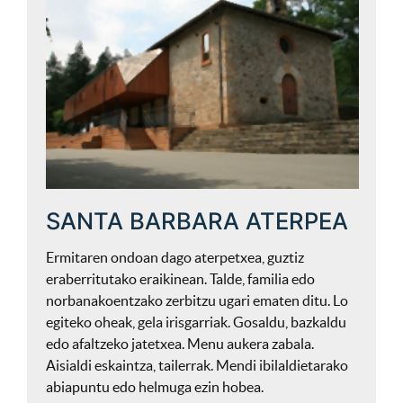
SANTA BARBARA ATERPEA
Ermitaren ondoan dago aterpetxea, guztiz
eraberritutako eraikinean. Talde, familia edo
norbanakoentzako zerbitzu ugari ematen ditu. Lo
egiteko oheak, gela irisgarriak. Gosaldu, bazkaldu
edo afaltzeko jatetxea. Menu aukera zabala.
Aisialdi eskaintza, tailerrak. Mendi ibilaldietarako
abiapuntu edo helmuga ezin hobea.