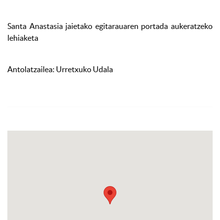
Santa Anastasia jaietako egitarauaren portada aukeratzeko
lehiaketa
Antolatzailea: Urretxuko Udala