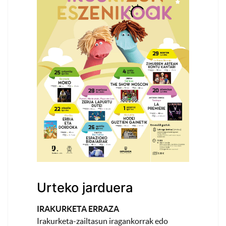
Urteko jarduera
IRAKURKETA ERRAZA
Irakurketa-zailtasun iragankorrak edo