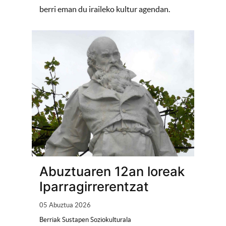
berri eman du iraileko kultur agendan.
Abuztuaren 12an loreak
Iparragirrerentzat
05 Abuztua 2026
Berriak Sustapen Soziokulturala