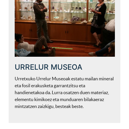
URRELUR MUSEOA
Urretxuko Urrelur Museoak estatu mailan mineral
eta fosil erakusketa garrantzitsu eta
handienetakoa da. Lurra osatzen duen materiaz,
elementu kimikoez eta munduaren bilakaeraz
mintzatzen zaizkigu, besteak beste.