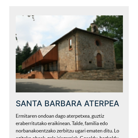
SANTA BARBARA ATERPEA
Ermitaren ondoan dago aterpetxea, guztiz
eraberritutako eraikinean. Talde, familia edo
norbanakoentzako zerbitzu ugari ematen ditu. Lo