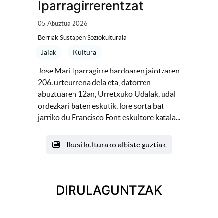
Iparragirrerentzat
05 Abuztua 2026
Berriak Sustapen Soziokulturala
Jaiak
Kultura
Jose Mari Iparragirre bardoaren jaiotzaren
206. urteurrena dela eta, datorren
abuztuaren 12an, Urretxuko Udalak, udal
ordezkari baten eskutik, lore sorta bat
jarriko du Francisco Font eskultore katala...
Ikusi kulturako albiste guztiak
DIRULAGUNTZAK