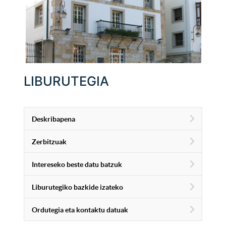
LIBURUTEGIA
Deskribapena
Zerbitzuak
Intereseko beste datu batzuk
Liburutegiko bazkide izateko
Ordutegia eta kontaktu datuak