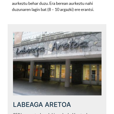
aurkeztu behar duzu. Era berean aurkeztu nahi
duzunaren lagin bat (8 – 10 argazki) ere erantsi.
LABEAGA ARETOA