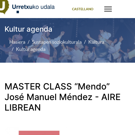
Select your language
CASTELLANO
Kultur agenda
Hasiera
Sustapen soziokulturala
Kultura
Kultur agenda
MASTER CLASS “Mendo”
José Manuel Méndez - AIRE
LIBREAN