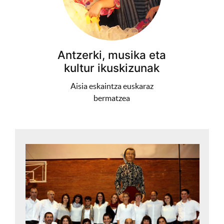
Antzerki, musika eta
kultur ikuskizunak
Aisia eskaintza euskaraz
bermatzea