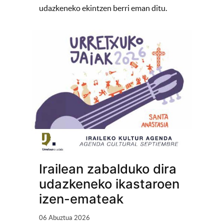
udazkeneko ekintzen berri eman ditu.
Irailean zabalduko dira
udazkeneko ikastaroen
izen-emateak
06 Abuztua 2026