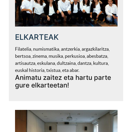
ELKARTEAK
Filatelia, numismatika, antzerkia, argazkilaritza,
bertsoa, zinema, musika, perkusioa, abesbatza,
artisautza, eskulana, dultzaina, dantza, kultura,
euskal historia, txistua, eta abar.
Animatu zaitez eta hartu parte
gure elkarteetan!