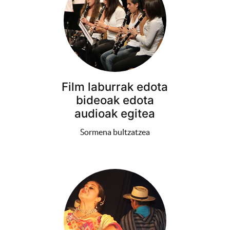
Film laburrak edota
bideoak edota
audioak egitea
Sormena bultzatzea