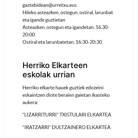
gaztebidean@urretxu.eus
Hileko asteazken, ostegun, ostiral, larunbat
eta igande guztietan
Asteazken, ostegun eta igandetan, 16.30-
20:00
Ostiral eta larunbatetan, 16:30-20:30
Herriko Elkarteen
eskolak urrian
Herriko elkarte hauek guztiek edozeini
eskaintzen diote beraien gaietan ikasteko
aukera:
“LIZARRITURRI” TXISTULARI ELKARTEA
“IRATZARRI” DULTZAINERO ELKARTEA