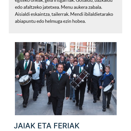
egiteko oheak, gela irisgarriak. Gosaldu, bazkaldu
edo afaltzeko jatetxea. Menu aukera zabala.
Aisialdi eskaintza, tailerrak. Mendi ibilaldietarako
abiapuntu edo helmuga ezin hobea.
JAIAK ETA FERIAK