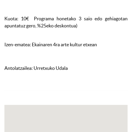
Kuota: 10€ Programa honetako 3 saio edo gehiagotan
apuntatuz gero, %25eko deskontua)
Izen-ematea: Ekainaren 4ra arte kultur etxean
Antolatzailea: Urretxuko Udala