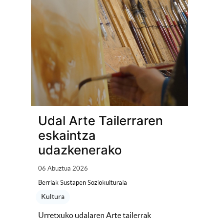
Udal Arte Tailerraren
eskaintza
udazkenerako
06 Abuztua 2026
Berriak Sustapen Soziokulturala
Kultura
Urretxuko udalaren Arte tailerrak