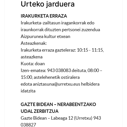
Urteko jarduera
IRAKURKETA ERRAZA
Irakurketa-zailtasun iragankorrak edo
iraunkorrak dituzten pertsonei zuzendua
Aizpurunea kultur etxean
Asteazkenak:
Irakurketa erraza gazteleraz: 10:15 - 11:15,
asteazkena
Kuota: doan
Izen-ematea: 943 038083 deituta, 08:00 –
15:00, astelehenetik ostiralera
edota
aniztasuna@urretxu.eus
helbidera
idatzita
GAZTE BIDEAN – NERABEENTZAKO
UDAL ZERBITZUA
Gazte Bidean – Labeaga 12 (Urretxu) 943
038827