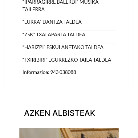
“IPARRAGIRRE BALERDI” MUSIKA
TAILERRA
“LURRA” DANTZA TALDEA
“ZSK” TXALAPARTA TALDEA
“HARIZPI” ESKULANETAKO TALDEA
“TXIRIBIRI” EGURREZKO TAILA TALDEA
Informazioa: 943 038088
AZKEN ALBISTEAK