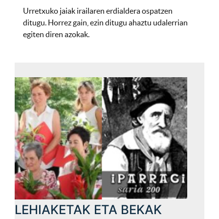
Urretxuko jaiak irailaren erdialdera ospatzen
ditugu. Horrez gain, ezin ditugu ahaztu udalerrian
egiten diren azokak.
LEHIAKETAK ETA BEKAK