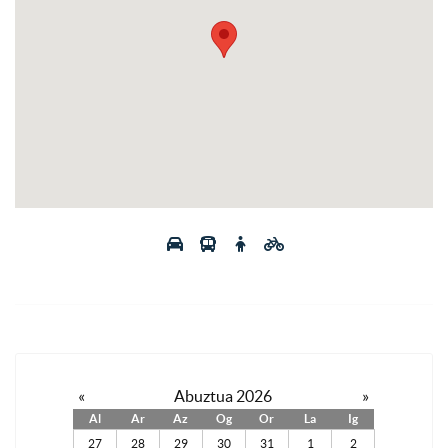
«
Abuztua 2026
»
Al
Ar
Az
Og
Or
La
Ig
27
28
29
30
31
1
2