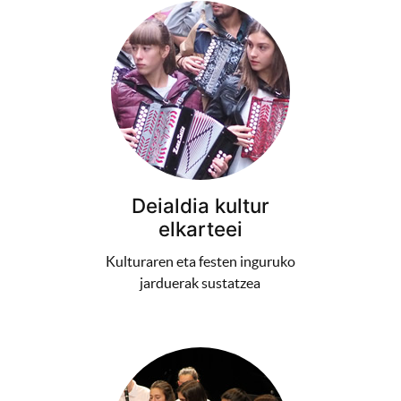
Deialdia kultur
elkarteei
Kulturaren eta festen inguruko
jarduerak sustatzea