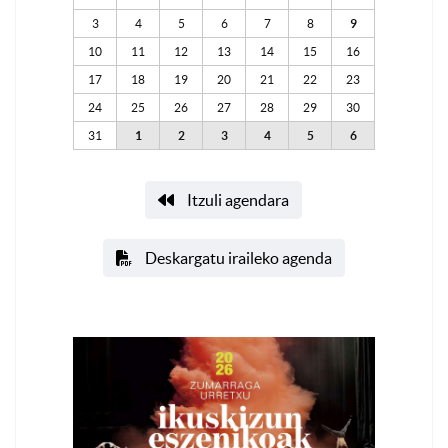
3
4
5
6
7
8
9
10
11
12
13
14
15
16
17
18
19
20
21
22
23
24
25
26
27
28
29
30
31
1
2
3
4
5
6
Itzuli agendara
Deskargatu iraileko agenda