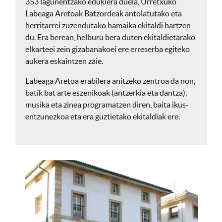
353 lagunentzako edukiera duela, Urretxuko
Labeaga Aretoak Batzordeak antolatutako eta
herritarrei zuzendutako hamaika ekitaldi hartzen
du. Era berean, helburu bera duten ekitaldietarako
elkarteei zein gizabanakoei ere erreserba egiteko
aukera eskaintzen zaie.
Labeaga Aretoa erabilera anitzeko zentroa da non,
batik bat arte eszenikoak (antzerkia eta dantza),
musika eta zinea programatzen diren, baita ikus-
entzunezkoa eta era guztietako ekitaldiak ere.