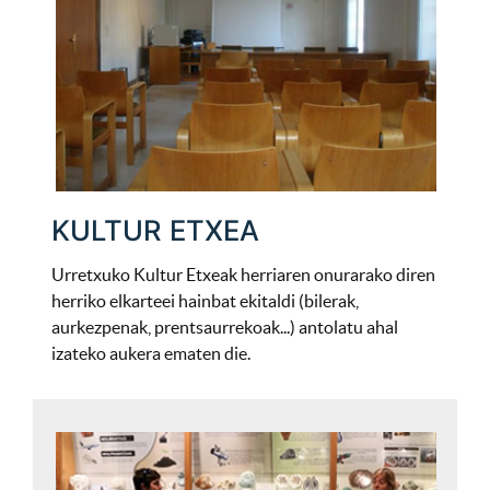
KULTUR ETXEA
Urretxuko Kultur Etxeak herriaren onurarako diren
herriko elkarteei hainbat ekitaldi (bilerak,
aurkezpenak, prentsaurrekoak...) antolatu ahal
izateko aukera ematen die.