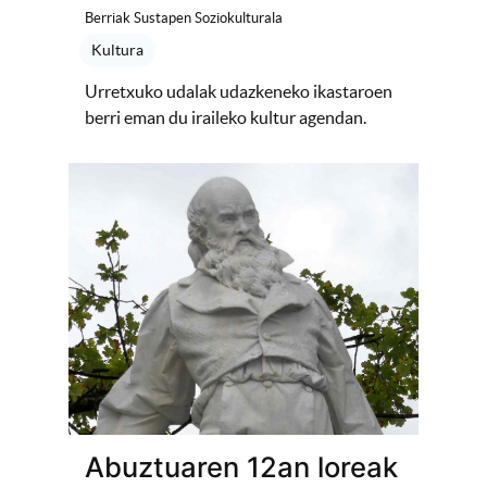
Berriak Sustapen Soziokulturala
Kultura
Urretxuko udalak udazkeneko ikastaroen
berri eman du iraileko kultur agendan.
Abuztuaren 12an loreak