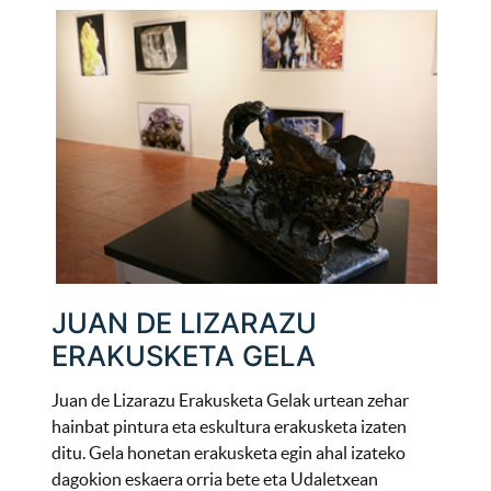
JUAN DE LIZARAZU
ERAKUSKETA GELA
Juan de Lizarazu Erakusketa Gelak urtean zehar
hainbat pintura eta eskultura erakusketa izaten
ditu. Gela honetan erakusketa egin ahal izateko
dagokion eskaera orria bete eta Udaletxean