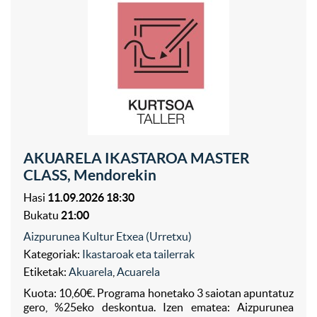
AKUARELA IKASTAROA MASTER
CLASS, Mendorekin
Hasi
11.09.2026 18:30
Bukatu
21:00
Aizpurunea Kultur Etxea (Urretxu)
Kategoriak:
Ikastaroak eta tailerrak
Etiketak:
Akuarela
,
Acuarela
Kuota: 10,60€. Programa honetako 3 saiotan apuntatuz
gero, %25eko deskontua. Izen ematea: Aizpurunea