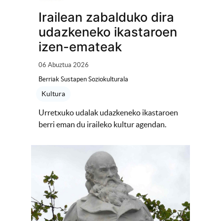
Irailean zabalduko dira
udazkeneko ikastaroen
izen-emateak
06 Abuztua 2026
Berriak Sustapen Soziokulturala
Kultura
Urretxuko udalak udazkeneko ikastaroen
berri eman du iraileko kultur agendan.