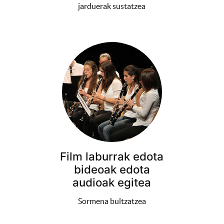
jarduerak sustatzea
Film laburrak edota
bideoak edota
audioak egitea
Sormena bultzatzea