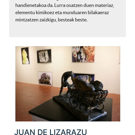
handienetakoa da. Lurra osatzen duen materiaz,
elementu kimikoez eta munduaren bilakaeraz
mintzatzen zaizkigu, besteak beste.
JUAN DE LIZARAZU