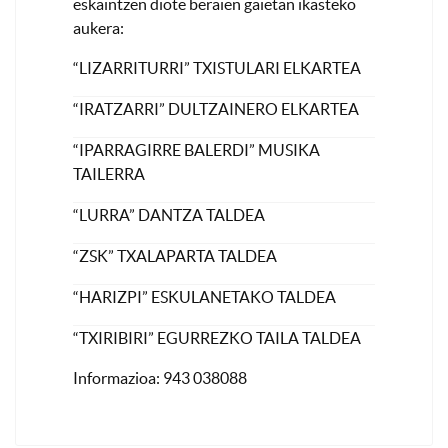
eskaintzen diote beraien gaietan ikasteko
aukera:
“LIZARRITURRI” TXISTULARI ELKARTEA
“IRATZARRI” DULTZAINERO ELKARTEA
“IPARRAGIRRE BALERDI” MUSIKA
TAILERRA
“LURRA” DANTZA TALDEA
“ZSK” TXALAPARTA TALDEA
“HARIZPI” ESKULANETAKO TALDEA
“TXIRIBIRI” EGURREZKO TAILA TALDEA
Informazioa: 943 038088