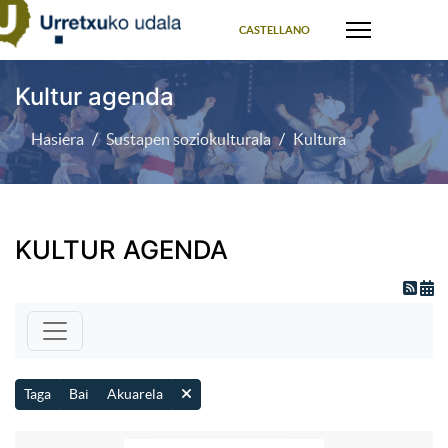
Select your language
CASTELLANO
Kultur agenda
Hasiera
Sustapen soziokulturala
Kultura
KULTUR AGENDA
Taga
Bai
Akuarela