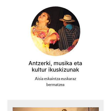
Antzerki, musika eta
kultur ikuskizunak
Aisia eskaintza euskaraz
bermatzea