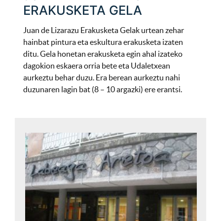
ERAKUSKETA GELA
Juan de Lizarazu Erakusketa Gelak urtean zehar
hainbat pintura eta eskultura erakusketa izaten
ditu. Gela honetan erakusketa egin ahal izateko
dagokion eskaera orria bete eta Udaletxean
aurkeztu behar duzu. Era berean aurkeztu nahi
duzunaren lagin bat (8 – 10 argazki) ere erantsi.