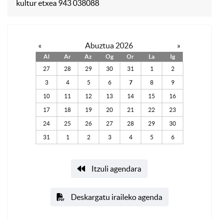
kultur etxea 943 038088
«
Abuztua 2026
»
Al
Ar
Az
Og
Or
La
Ig
27
28
29
30
31
1
2
3
4
5
6
7
8
9
10
11
12
13
14
15
16
17
18
19
20
21
22
23
24
25
26
27
28
29
30
31
1
2
3
4
5
6
Itzuli agendara
Deskargatu iraileko agenda