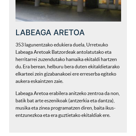
LABEAGA ARETOA
353 lagunentzako edukiera duela, Urretxuko
Labeaga Aretoak Batzordeak antolatutako eta
herritarrei zuzendutako hamaika ekitaldi hartzen
du. Era berean, helburu bera duten ekitaldietarako
elkarteei zein gizabanakoei ere erreserba egiteko
aukera eskaintzen zaie.
Labeaga Aretoa erabilera anitzeko zentroa da non,
batik bat arte eszenikoak (antzerkia eta dantza),
musika eta zinea programatzen diren, baita ikus-
entzunezkoa eta era guztietako ekitaldiak ere.