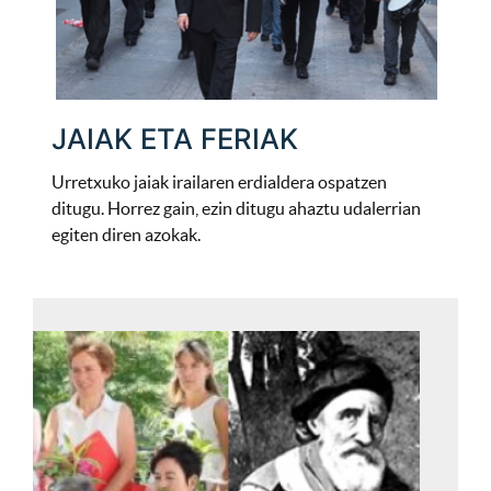
JAIAK ETA FERIAK
Urretxuko jaiak irailaren erdialdera ospatzen
ditugu. Horrez gain, ezin ditugu ahaztu udalerrian
egiten diren azokak.