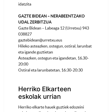
idatzita
GAZTE BIDEAN – NERABEENTZAKO
UDAL ZERBITZUA
Gazte Bidean – Labeaga 12 (Urretxu) 943
038827
gaztebidean@urretxu.eus
Hileko asteazken, ostegun, ostiral, larunbat
eta igande guztietan
Asteazken, ostegun eta igandetan, 16.30-
20:00
Ostiral eta larunbatetan, 16:30-20:30
Herriko Elkarteen
eskolak urrian
Herriko elkarte hauek guztiek edozeini