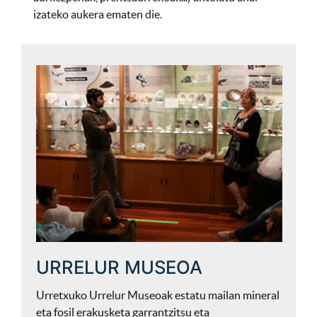
izateko aukera ematen die.
URRELUR MUSEOA
Urretxuko Urrelur Museoak estatu mailan mineral
eta fosil erakusketa garrantzitsu eta