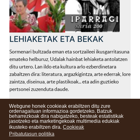
LEHIAKETAK ETA BEKAK
Sormenari bultzada eman eta sortzaileei ikusgarritasuna
emateko helburuz, Udalak hainbat lehiaketa antolatzen
ditu urtero. Lan ildo eta kultura arlo ezberdinetara
zabaltzen dira: literatura, argazkigintza, arte ederrak, lore
zaintza, diseinua, arte plastikoak... eta adin guztieko
pertsonei zuzenduta daude.
Webgune honek cookieak erabiltzen ditu zure
ordenagailuan informazioa gordetzeko. Batzuk
beharrezkoak dira nabigatzeko, besteak estatistikak
Kontaktuak
Erabilera baldintzak
Lege oharra
Berriak
jasotzeko eta marketingekoak multimedia edukiak
ikusteko erabiltzen dira.
Cookieak
Zure iritzia
Pribatutasun politika