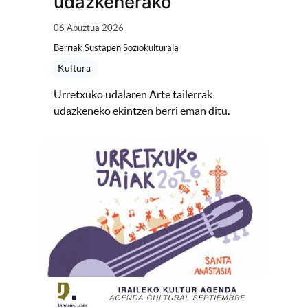
udazkenerako
06 Abuztua 2026
Berriak Sustapen Soziokulturala
Kultura
Urretxuko udalaren Arte tailerrak
udazkeneko ekintzen berri eman ditu.