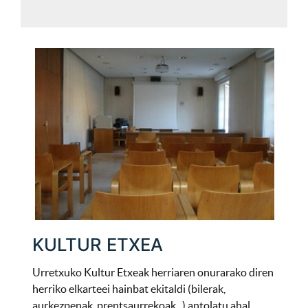
KULTUR ETXEA
Urretxuko Kultur Etxeak herriaren onurarako diren
herriko elkarteei hainbat ekitaldi (bilerak,
aurkezpenak, prentsaurrekoak...) antolatu ahal