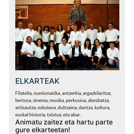
ELKARTEAK
Filatelia, numismatika, antzerkia, argazkilaritza,
bertsoa, zinema, musika, perkusioa, abesbatza,
artisautza, eskulana, dultzaina, dantza, kultura,
euskal historia, txistua, eta abar.
Animatu zaitez eta hartu parte
gure elkarteetan!