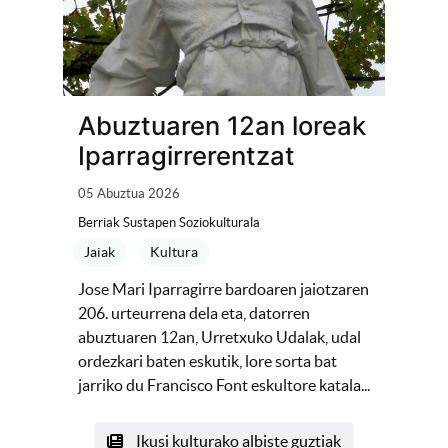
Abuztuaren 12an loreak
Iparragirrerentzat
05 Abuztua 2026
Berriak Sustapen Soziokulturala
Jaiak
Kultura
Jose Mari Iparragirre bardoaren jaiotzaren
206. urteurrena dela eta, datorren
abuztuaren 12an, Urretxuko Udalak, udal
ordezkari baten eskutik, lore sorta bat
jarriko du Francisco Font eskultore katala...
Ikusi kulturako albiste guztiak