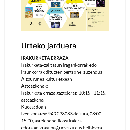
Urteko jarduera
IRAKURKETA ERRAZA
Irakurketa-zailtasun iragankorrak edo
iraunkorrak dituzten pertsonei zuzendua
Aizpurunea kultur etxean
Asteazkenak:
Irakurketa erraza gazteleraz: 10:15 - 11:15,
asteazkena
Kuota: doan
Izen-ematea: 943 038083 deituta, 08:00 –
15:00, astelehenetik ostiralera
edota
aniztasuna@urretxu.eus
helbidera