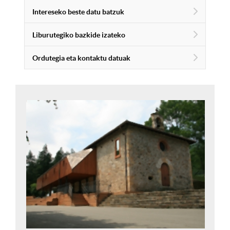
Intereseko beste datu batzuk
Liburutegiko bazkide izateko
Ordutegia eta kontaktu datuak