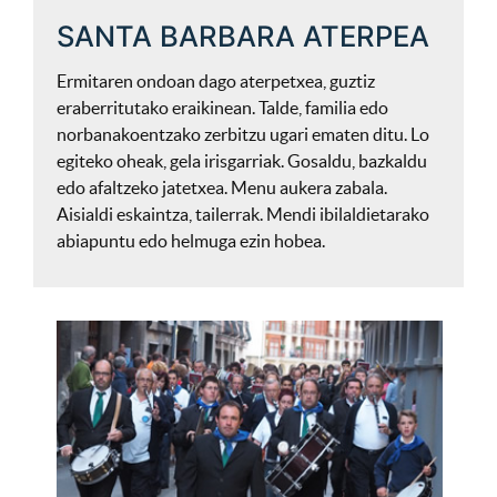
SANTA BARBARA ATERPEA
Ermitaren ondoan dago aterpetxea, guztiz
eraberritutako eraikinean. Talde, familia edo
norbanakoentzako zerbitzu ugari ematen ditu. Lo
egiteko oheak, gela irisgarriak. Gosaldu, bazkaldu
edo afaltzeko jatetxea. Menu aukera zabala.
Aisialdi eskaintza, tailerrak. Mendi ibilaldietarako
abiapuntu edo helmuga ezin hobea.