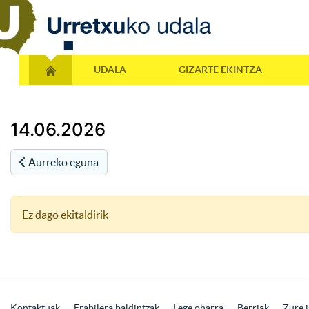
UDALA
GIZARTE EKINTZA
14.06.2026
Aurreko eguna
Ez dago ekitaldirik
Kontaktuak
Erabilera baldintzak
Lege oharra
Berriak
Zure i