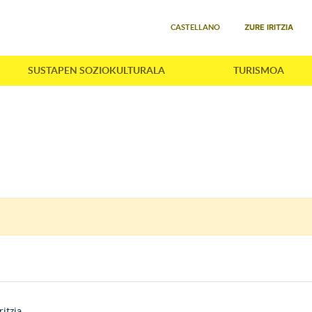
Select your language
ZURE IRITZIA
CASTELLANO
SUSTAPEN SOZIOKULTURALA
TURISMOA
ritzia