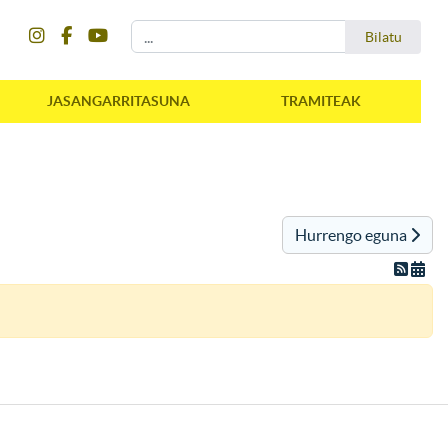
instagram
facebook
youtube
Bilatu
Bilatu
JASANGARRITASUNA
TRAMITEAK
Hurrengo eguna
instagram
facebook
youtube