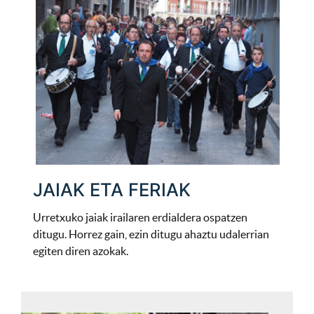
JAIAK ETA FERIAK
Urretxuko jaiak irailaren erdialdera ospatzen
ditugu. Horrez gain, ezin ditugu ahaztu udalerrian
egiten diren azokak.