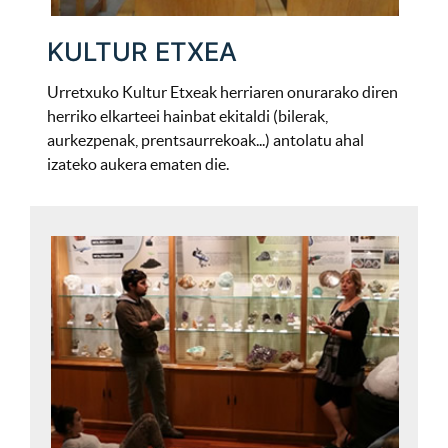
KULTUR ETXEA
Urretxuko Kultur Etxeak herriaren onurarako diren
herriko elkarteei hainbat ekitaldi (bilerak,
aurkezpenak, prentsaurrekoak...) antolatu ahal
izateko aukera ematen die.