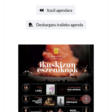
Itzuli agendara
Deskargatu iraileko agenda