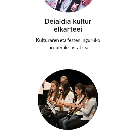
Deialdia kultur
elkarteei
Kulturaren eta festen inguruko
jarduerak sustatzea