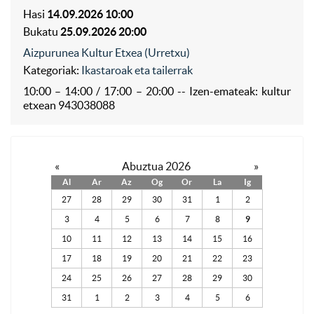
Hasi
14.09.2026 10:00
Bukatu
25.09.2026 20:00
Aizpurunea Kultur Etxea (Urretxu)
Kategoriak:
Ikastaroak eta tailerrak
10:00 – 14:00 / 17:00 – 20:00 -- Izen-emateak: kultur
etxean 943038088
«
Abuztua 2026
»
Al
Ar
Az
Og
Or
La
Ig
27
28
29
30
31
1
2
3
4
5
6
7
8
9
10
11
12
13
14
15
16
17
18
19
20
21
22
23
24
25
26
27
28
29
30
31
1
2
3
4
5
6