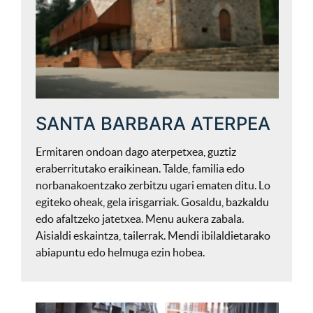
SANTA BARBARA ATERPEA
Ermitaren ondoan dago aterpetxea, guztiz
eraberritutako eraikinean. Talde, familia edo
norbanakoentzako zerbitzu ugari ematen ditu. Lo
egiteko oheak, gela irisgarriak. Gosaldu, bazkaldu
edo afaltzeko jatetxea. Menu aukera zabala.
Aisialdi eskaintza, tailerrak. Mendi ibilaldietarako
abiapuntu edo helmuga ezin hobea.