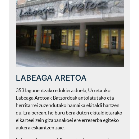
LABEAGA ARETOA
353 lagunentzako edukiera duela, Urretxuko
Labeaga Aretoak Batzordeak antolatutako eta
herritarrei zuzendutako hamaika ekitaldi hartzen
du. Era berean, helburu bera duten ekitaldietarako
elkarteei zein gizabanakoei ere erreserba egiteko
aukera eskaintzen zaie.