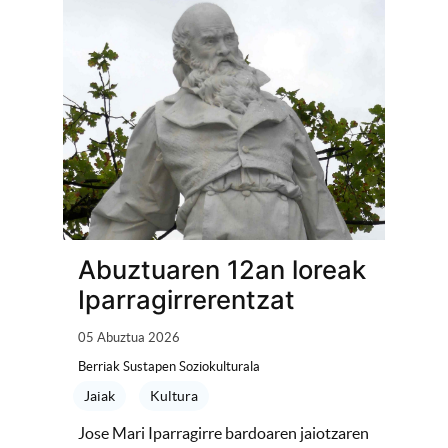
Abuztuaren 12an loreak
Iparragirrerentzat
05 Abuztua 2026
Berriak Sustapen Soziokulturala
Jaiak
Kultura
Jose Mari Iparragirre bardoaren jaiotzaren