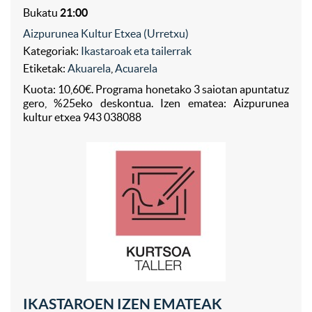
Bukatu
21:00
Aizpurunea Kultur Etxea (Urretxu)
Kategoriak:
Ikastaroak eta tailerrak
Etiketak:
Akuarela
,
Acuarela
Kuota: 10,60€. Programa honetako 3 saiotan apuntatuz
gero, %25eko deskontua. Izen ematea: Aizpurunea
kultur etxea 943 038088
IKASTAROEN IZEN EMATEAK