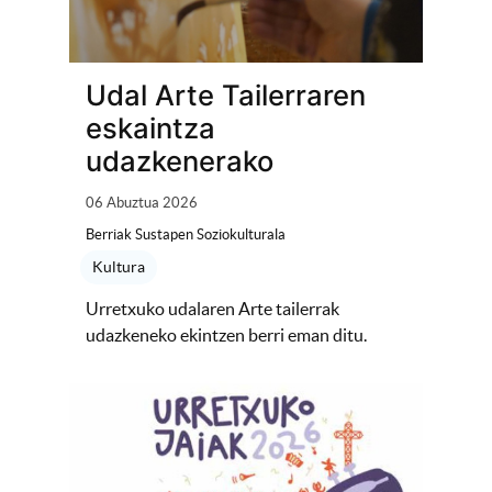
Udal Arte Tailerraren
eskaintza
udazkenerako
06 Abuztua 2026
Berriak Sustapen Soziokulturala
Kultura
Urretxuko udalaren Arte tailerrak
udazkeneko ekintzen berri eman ditu.