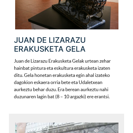
JUAN DE LIZARAZU
ERAKUSKETA GELA
Juan de Lizarazu Erakusketa Gelak urtean zehar
hainbat pintura eta eskultura erakusketa izaten
ditu. Gela honetan erakusketa egin ahal izateko
dagokion eskaera orria bete eta Udaletxean
aurkeztu behar duzu. Era berean aurkeztu nahi
duzunaren lagin bat (8 – 10 argazki) ere erantsi.