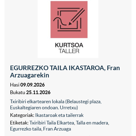
EGURREZKO TAILA IKASTAROA, Fran
Arzuagarekin
Hasi
09.09.2026
Bukatu
25.11.2026
Txiribiri elkartearen lokala (Belaustegi plaza,
Euskaltegiaren ondoan. Urretxu)
Kategoriak:
Ikastaroak eta tailerrak
Etiketak:
Txiribiri Taila Elkartea
,
Talla en madera
,
Egurrezko taila
,
Fran Arzuaga