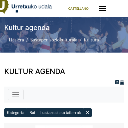
Select your language
CASTELLANO
Kultur agenda
Hasiera
Sustapen soziokulturala
Kultura
KULTUR AGENDA
Kategoria
Bai
Ikastaroak eta tailerrak