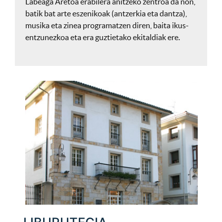
Labeaga Aretoa erabilera anitzeko zentroa da non,
batik bat arte eszenikoak (antzerkia eta dantza),
musika eta zinea programatzen diren, baita ikus-
entzunezkoa eta era guztietako ekitaldiak ere.