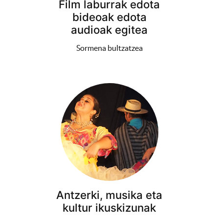
Film laburrak edota
bideoak edota
audioak egitea
Sormena bultzatzea
Antzerki, musika eta
kultur ikuskizunak