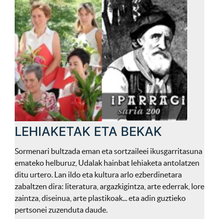
LEHIAKETAK ETA BEKAK
Sormenari bultzada eman eta sortzaileei ikusgarritasuna
emateko helburuz, Udalak hainbat lehiaketa antolatzen
ditu urtero. Lan ildo eta kultura arlo ezberdinetara
zabaltzen dira: literatura, argazkigintza, arte ederrak, lore
zaintza, diseinua, arte plastikoak... eta adin guztieko
pertsonei zuzenduta daude.