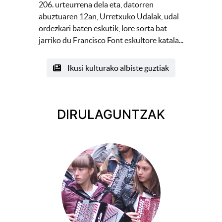
206. urteurrena dela eta, datorren
abuztuaren 12an, Urretxuko Udalak, udal
ordezkari baten eskutik, lore sorta bat
jarriko du Francisco Font eskultore katala...
Ikusi kulturako albiste guztiak
DIRULAGUNTZAK