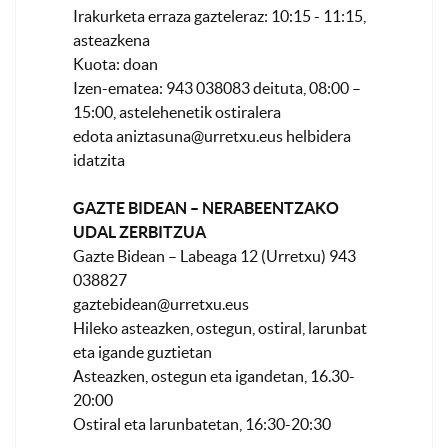
Irakurketa erraza gazteleraz: 10:15 - 11:15,
asteazkena
Kuota: doan
Izen-ematea: 943 038083 deituta, 08:00 –
15:00, astelehenetik ostiralera
edota
aniztasuna@urretxu.eus
helbidera
idatzita
GAZTE BIDEAN – NERABEENTZAKO
UDAL ZERBITZUA
Gazte Bidean – Labeaga 12 (Urretxu) 943
038827
gaztebidean@urretxu.eus
Hileko asteazken, ostegun, ostiral, larunbat
eta igande guztietan
Asteazken, ostegun eta igandetan, 16.30-
20:00
Ostiral eta larunbatetan, 16:30-20:30