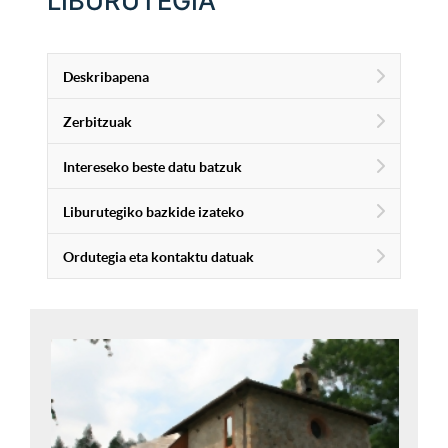
LIBURUTEGIA
Deskribapena
Zerbitzuak
Intereseko beste datu batzuk
Liburutegiko bazkide izateko
Ordutegia eta kontaktu datuak