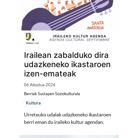
Irailean zabalduko dira
udazkeneko ikastaroen
izen-emateak
06 Abuztua 2026
Berriak Sustapen Soziokulturala
Kultura
Urretxuko udalak udazkeneko ikastaroen
berri eman du iraileko kultur agendan.