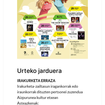
Urteko jarduera
IRAKURKETA ERRAZA
Irakurketa-zailtasun iragankorrak edo
iraunkorrak dituzten pertsonei zuzendua
Aizpurunea kultur etxean
Asteazkenak: