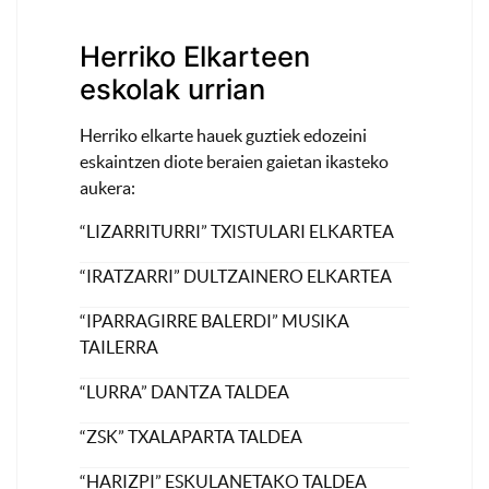
Herriko Elkarteen
eskolak urrian
Herriko elkarte hauek guztiek edozeini
eskaintzen diote beraien gaietan ikasteko
aukera:
“LIZARRITURRI” TXISTULARI ELKARTEA
“IRATZARRI” DULTZAINERO ELKARTEA
“IPARRAGIRRE BALERDI” MUSIKA
TAILERRA
“LURRA” DANTZA TALDEA
“ZSK” TXALAPARTA TALDEA
“HARIZPI” ESKULANETAKO TALDEA