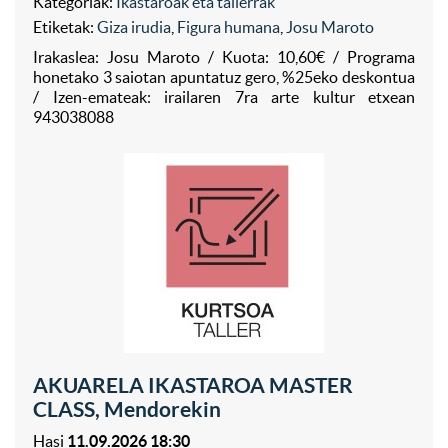
Kategoriak:
Ikastaroak eta tailerrak
Etiketak:
Giza irudia
,
Figura humana
,
Josu Maroto
Irakaslea: Josu Maroto / Kuota: 10,60€ / Programa
honetako 3 saiotan apuntatuz gero, %25eko deskontua
/ Izen-emateak: irailaren 7ra arte kultur etxean
943038088
AKUARELA IKASTAROA MASTER
CLASS, Mendorekin
Hasi
11.09.2026 18:30