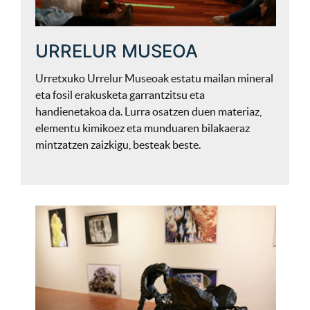
URRELUR MUSEOA
Urretxuko Urrelur Museoak estatu mailan mineral
eta fosil erakusketa garrantzitsu eta
handienetakoa da. Lurra osatzen duen materiaz,
elementu kimikoez eta munduaren bilakaeraz
mintzatzen zaizkigu, besteak beste.