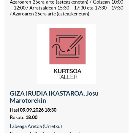
Azaroaren 25era arte (asteazkenetan) / Goizean 10:00
– 12:00 / Arratsaldean 15:30 – 17:30 eta 17:30 – 19:30
/ Azaroaren 25era arte (asteazkenetan)
GIZA IRUDIA IKASTAROA, Josu
Marotorekin
Hasi
09.09.2026 18:30
Bukatu
18:00
Labeaga Aretoa (Urretxu)