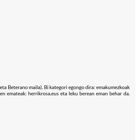
a eta Beterano maila). Bi kategori egongo dira: emakumezkoak
zen emateak: herrikrosa.eus eta leku berean eman behar da.