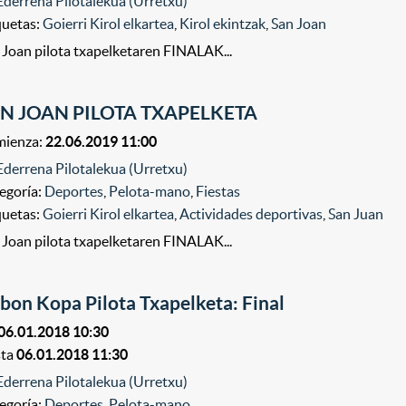
Ederrena Pilotalekua (Urretxu)
quetas:
Goierri Kirol elkartea
,
Kirol ekintzak
,
San Joan
 Joan pilota txapelketaren FINALAK...
N JOAN PILOTA TXAPELKETA
ienza:
22.06.2019 11:00
Ederrena Pilotalekua (Urretxu)
egoría:
Deportes
,
Pelota-mano
,
Fiestas
quetas:
Goierri Kirol elkartea
,
Actividades deportivas
,
San Juan
 Joan pilota txapelketaren FINALAK...
bon Kopa Pilota Txapelketa: Final
06.01.2018 10:30
sta
06.01.2018 11:30
Ederrena Pilotalekua (Urretxu)
egoría:
Deportes
,
Pelota-mano