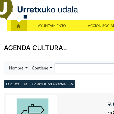
AYUNTAMIENTO
ACCIÓN SOCIA
AGENDA CULTURAL
Nombre
Contiene
Etiqueta
es
Goierri Kirol elkartea
SU
En