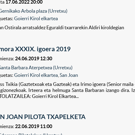
sta
17.06.2022 20:00
Gernikako Arbola plaza (Urretxu)
quetas:
Goierri Kirol elkartea
n Ostirala arratsaldez Eguraldi txarrarekin Aldiri kiroldegian
imora XXXIX. igoera 2019
ienza:
24.06.2019 12:30
Santa Barbara Aterpetxea (Urretxu)
quetas:
Goierri Kirol elkartea
,
San Joan
ss Txikia (Gaztetxoak eta Gazteak) eta Irimo igoera (Senior mail
 gizonezkoak. Irteera eta helmuga Santa Barbaran izango dira. I
OLATZAILEA: Goierri Kirol Elkartea...
N JOAN PILOTA TXAPELKETA
ienza:
22.06.2019 11:00