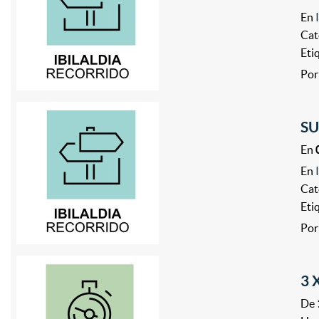
En
Cat
Eti
Por
SU
En
En
Cat
Eti
Por
3 
De