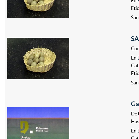
En
Eti
San
SA
Com
En
Cat
Eti
San
Ga
De
Ha
En
Cat