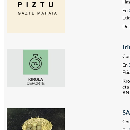
Ha
En
Eti
Doa
Ir
Com
En
Eti
Kro
eta
ANT
SA
Com