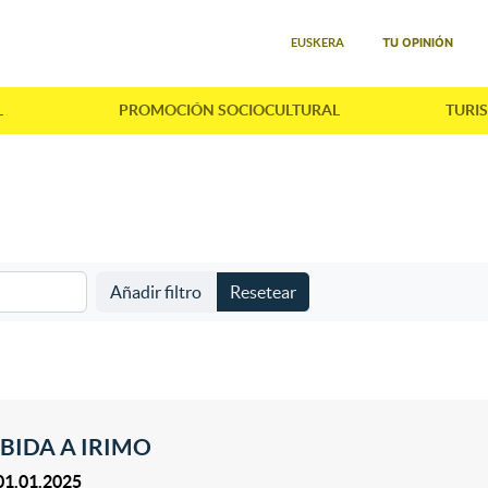
Seleccione su idioma
TU OPINIÓN
EUSKERA
L
PROMOCIÓN SOCIOCULTURAL
TURI
Añadir filtro
Resetear
BIDA A IRIMO
01.01.2025