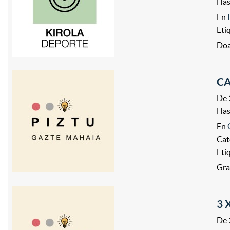
Ha
En
Eti
Doa
CA
De
Ha
En
Cat
Eti
Gra
3 
De