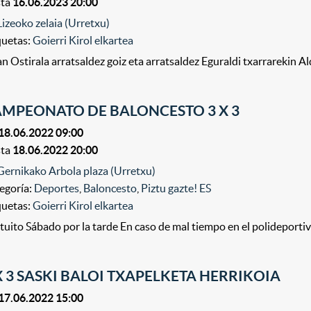
sta
16.06.2023 20:00
Lizeoko zelaia (Urretxu)
quetas:
Goierri Kirol elkartea
n Ostirala arratsaldez goiz eta arratsaldez Eguraldi txarrarekin Al
MPEONATO DE BALONCESTO 3 X 3
18.06.2022 09:00
sta
18.06.2022 20:00
Gernikako Arbola plaza (Urretxu)
egoría:
Deportes
,
Baloncesto
,
Piztu gazte! ES
quetas:
Goierri Kirol elkartea
tuito Sábado por la tarde En caso de mal tiempo en el polideportiv
X 3 SASKI BALOI TXAPELKETA HERRIKOIA
17.06.2022 15:00