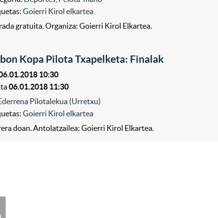
quetas:
Goierri Kirol elkartea
rada gratuita. Organiza: Goierri Kirol Elkartea.
bon Kopa Pilota Txapelketa: Finalak
06.01.2018 10:30
sta
06.01.2018 11:30
Ederrena Pilotalekua (Urretxu)
quetas:
Goierri Kirol elkartea
rera doan. Antolatzailea: Goierri Kirol Elkartea.