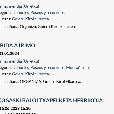
Irimo mendia (Urretxu)
egoría:
Deportes
,
Paseos y recorridos
quetas:
Goierri Kirol elkartea
 la mañana. Organiza: Goierri Kirol Elkartea.
BIDA A IRIMO
01.01.2024
Irimo mendia (Urretxu)
egoría:
Deportes
,
Paseos y recorridos
,
Montañismo
quetas:
Goierri Kirol elkartea
 la mañana. ORGANIZA: Goierri Kirol Elkartea.
X 3 SASKI BALOI TXAPELKETA HERRIKOIA
16.06.2023 16:30