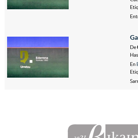
Eti
Ent
Ga
De
Ha
En
Eti
Sar