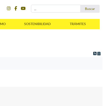
instagram
facebook
youtube
Buscar...
Buscar
SMO
SOSTENIBILIDAD
TRÁMITES