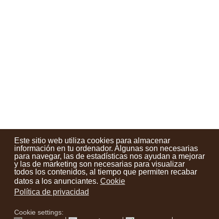
Este sitio web utiliza cookies para almacenar
información en tu ordenador. Algunas son necesarias
para navegar, las de estadísticas nos ayudan a mejorar
y las de marketing son necesarias para visualizar
Contactos
Condiciones de uso
Aviso legal
Noticias
todos los contenidos, al tiempo que permiten recabar
datos a los anunciantes.
Cookie
Tu opinión cuenta
Política de privacidad
Cookie settings:
instagram
facebook
youtube