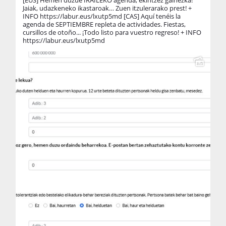
Jaiak, udazkeneko ikastaroak… Zuen itzulerarako prest! +
au
INFO https://labur.eus/lxutp5md [CAS] Aquí tenéis la
¿T
agenda de SEPTIEMBRE repleta de actividades. Fiestas,
eu
cursillos de otoño... ¡Todo listo para vuestro regreso! + INFO
es
https://labur.eus/lxutp5md
su
qu
tí
de
(L
@z
#B
#G