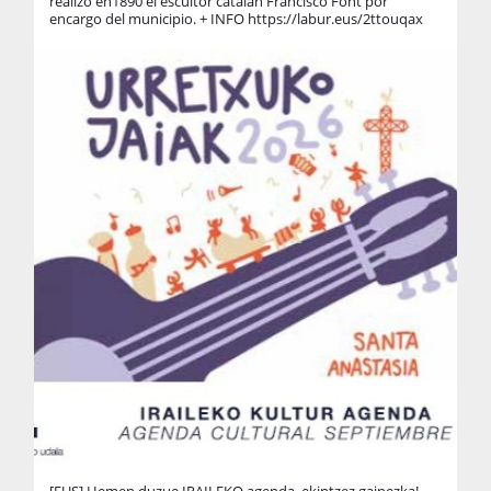
realizó en1890 el escultor catalán Francisco Font por
encargo del municipio. + INFO https://labur.eus/2ttouqax
🎒
at
Zu
lo
[EUS] Hemen duzue IRAILEKO agenda, ekintzez gainezka!
%5