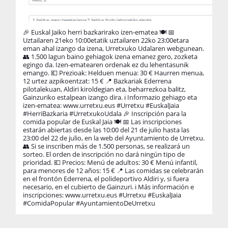
🎉 Euskal Jaiko herri bazkarirako izen-ematea 🍽️ 📅
Uztailaren 21eko 10:00etatik uztailaren 22ko 23:00etara
eman ahal izango da izena, Urretxuko Udalaren webgunean.
👥 1.500 lagun baino gehiagok izena emanez gero, zozketa
egingo da. Izen-ematearen ordenak ez du lehentasunik
emango. 💶 Prezioak: Helduen menua: 30 € Haurren menua,
12 urtez azpikoentzat: 15 € 📍 Bazkariak Ederrena
pilotalekuan, Aldiri kiroldegian eta, beharrezkoa balitz,
🎉
Gainzuriko estalpean izango dira. ℹ️ Informazio gehiago eta
iz
izen-ematea: www.urretxu.eus #Urretxu #EuskalJaia
pa
#HerriBazkaria #UrretxukoUdala 🎉 Inscripción para la
zu
comida popular de Euskal Jaia 🍽️ 📅 Las inscripciones
ho
estarán abiertas desde las 10:00 del 21 de julio hasta las
la
23:00 del 22 de julio, en la web del Ayuntamiento de Urretxu.
10
👥 Si se inscriben más de 1.500 personas, se realizará un
be
sorteo. El orden de inscripción no dará ningún tipo de
Au
prioridad. 💶 Precios: Menú de adultos: 30 € Menú infantil,
zu
para menores de 12 años: 15 € 📍 Las comidas se celebrarán
oi
en el frontón Ederrena, el polideportivo Aldiri y, si fuera
he
necesario, en el cubierto de Gainzuri. ℹ️ Más información e
an
inscripciones: www.urretxu.eus #Urretxu #EuskalJaia
ZA
#ComidaPopular #AyuntamientoDeUrretxu
#H
de
ca
pa