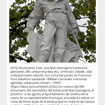
[EUS] Abuztuaren 12an, Jose Mari Iparragirre bardoaren
[E
jaiotzaren 206. urteurrena dela eta, Urretxuko Udalak, udal
an
ordezkari baten eskutik, lore sorta bat jarriko du Francisco
1e
Font eskultore katalanak 1890ean Carrarako marmolaz
ht
egindako estatuaren oinean. + INFO
el
https://labur.eus/axhtk9oh [CAS] Con motivo del 206
ay
aniversario del nacimiento del bardo José Mari Iparragirre, el
pr
próximo 12 de agosto el Ayuntamiento de Urretxu de la
BA
mano de un representante municipal, procederá a ubicar un
ramo de flores al pie de la estatua que en mármol de Carrara