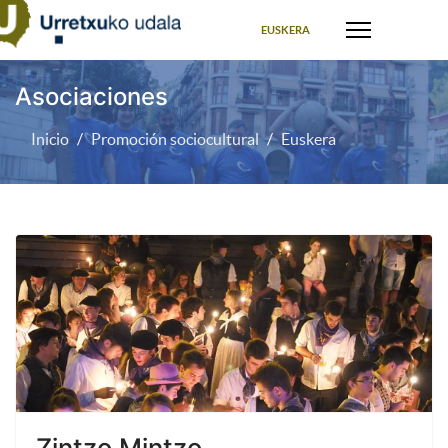
Seleccione su idioma
EUSKERA
Asociaciones
Inicio
Promoción sociocultural
Euskera
Zintzo Mintzo