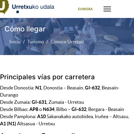
Seleccione su idioma
EUSKERA
Cómo llegar
Inicio
Turismo
Conoce Urretxu
Principales vías por carretera
Desde Donostia:
N1
, Donostia – Beasain,
GI-632
, Beasain-
Durango
Desde Zumaia:
GI-631
, Zumaia - Urretxu
Desde Bilbao:
AP8
o
N634
, Bilbo –
GI-632
, Bergara - Beasain
Desde Pamplona:
A10
Sakanakako autobidea, Iruñea – Altsasu,
A1 (N1)
Altsasua - Urretxu