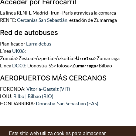
Acceder por Ferrocarril
La línea RENFE Madrid–Irun–París atraviesa la comarca
RENFE:
Cercanías San Sebastián
, estación de Zumarraga
Red de autobuses
Planificador
Lurraldebus
Línea
UK06
:
Zumaia>Zestoa>Azpeitia>Azkoitia>
Urretxu
>Zumarraga
Línea
DO03
: Donostia-SS>Tolosa>
Zumarraga
>Bilbao
AEROPUERTOS MÁS CERCANOS
FORONDA:
Vitoria-Gasteiz (VIT)
LOIU:
Bilbo | Bilbao (BIO)
HONDARRIBIA:
Donostia-San Sebastián (EAS)
Este sitio web utiliza cookies para almacenar