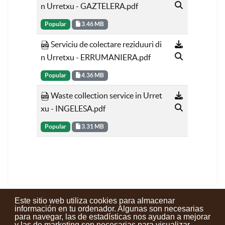
n Urretxu - GAZTELERA.pdf
Popular
3.46 MB
Serviciu de colectare reziduuri di
n Urretxu - ERRUMANIERA.pdf
Popular
4.36 MB
Waste collection service in Urret
xu - INGELESA.pdf
Popular
3.31 MB
Este sitio web utiliza cookies para almacenar
información en tu ordenador. Algunas son necesarias
para navegar, las de estadísticas nos ayudan a mejorar
y las de marketing son necesarias para visualizar