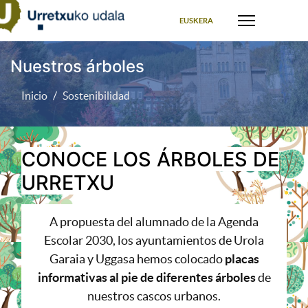
Seleccione su idioma
EUSKERA
Nuestros árboles
Inicio
Sostenibilidad
CONOCE LOS ÁRBOLES DE
URRETXU
A propuesta del alumnado de la Agenda
Escolar 2030, los ayuntamientos de Urola
Garaia y Uggasa hemos colocado
placas
informativas al pie de diferentes árboles
de
nuestros cascos urbanos.