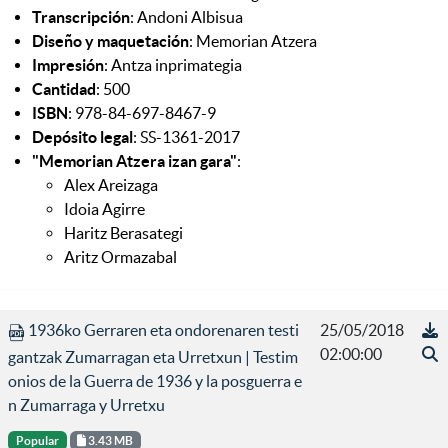
Transcripción
: Andoni Albisua
Diseño y maquetación
: Memorian Atzera
Impresión
: Antza inprimategia
Cantidad
: 500
ISBN
: 978-84-697-8467-9
Depósito legal
: SS-1361-2017
"Memorian Atzera izan gara"
:
Alex Areizaga
Idoia Agirre
Haritz Berasategi
Aritz Ormazabal
1936ko Gerraren eta ondorenaren testi
25/05/2018
02:00:00
gantzak Zumarragan eta Urretxun | Testim
onios de la Guerra de 1936 y la posguerra e
n Zumarraga y Urretxu
Popular
3.43 MB