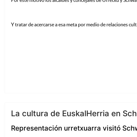
Por este motivo los alcaldes y concejales de Urretxu y Sch
Y tratar de acercarse a esa meta por medio de relaciones cul
La cultura de EuskalHerria en S
Representación urretxuarra visitó Sch