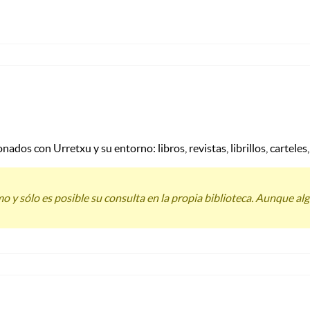
os con Urretxu y su entorno: libros, revistas, librillos, carteles, 
mo y sólo es posible su consulta en la propia biblioteca. Aunque al