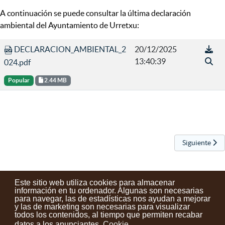
A continuación se puede consultar la última declaración
ambiental del Ayuntamiento de Urretxu:
DECLARACION_AMBIENTAL_2
20/12/2025
13:40:39
024.pdf
Popular
2.44 MB
Artículo sigui
Siguiente
Este sitio web utiliza cookies para almacenar
información en tu ordenador. Algunas son necesarias
para navegar, las de estadísticas nos ayudan a mejorar
y las de marketing son necesarias para visualizar
Contactos
Condiciones de uso
Aviso legal
Noticias
todos los contenidos, al tiempo que permiten recabar
datos a los anunciantes.
Cookie