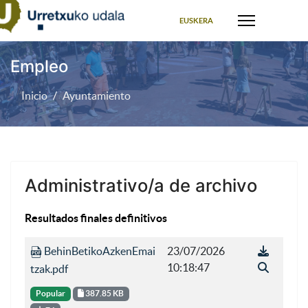
Seleccione su idioma
EUSKERA
Empleo
Inicio
Ayuntamiento
Administrativo/a de archivo
Resultados finales definitivos
BehinBetikoAzkenEmai
23/07/2026
10:18:47
tzak.pdf
Popular
387.85 KB