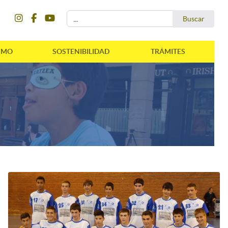
instagram
facebook
youtube
Buscar...
Buscar
SMO
SOSTENIBILIDAD
TRÁMITES