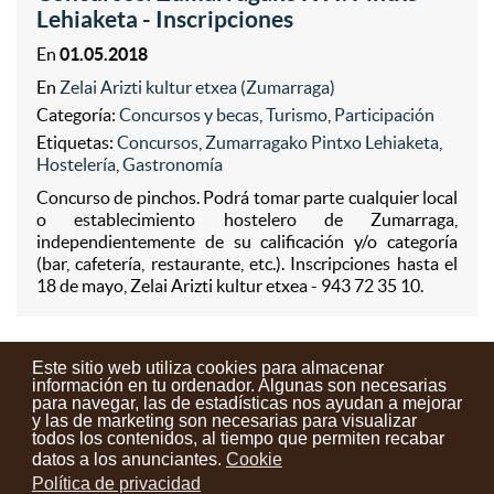
Lehiaketa - Inscripciones
En
01.05.2018
En
Zelai Arizti kultur etxea (Zumarraga)
Categoría:
Concursos y becas
,
Turismo
,
Participación
Etiquetas:
Concursos
,
Zumarragako Pintxo Lehiaketa
,
Hostelería
,
Gastronomía
Concurso de pinchos. Podrá tomar parte cualquier local
o establecimiento hostelero de Zumarraga,
independientemente de su calificación y/o categoría
(bar, cafetería, restaurante, etc.). Inscripciones hasta el
18 de mayo, Zelai Arizti kultur etxea - 943 72 35 10.
Este sitio web utiliza cookies para almacenar
información en tu ordenador. Algunas son necesarias
para navegar, las de estadísticas nos ayudan a mejorar
y las de marketing son necesarias para visualizar
Contactos
Condiciones de uso
Aviso legal
Noticias
todos los contenidos, al tiempo que permiten recabar
datos a los anunciantes.
Cookie
Tu opinión cuenta
Política de privacidad