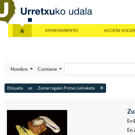
AYUNTAMIENTO
ACCIÓN SOCIA
Nombre
Contiene
Etiqueta
es
Zumarragako Pintxo Lehiaketa
Zu
En
En