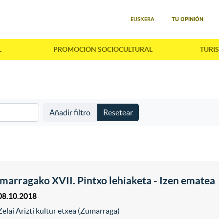
Seleccione su idioma
TU OPINIÓN
EUSKERA
L
PROMOCIÓN SOCIOCULTURAL
TURI
Añadir filtro
Resetear
marragako XVII. Pintxo lehiaketa - Izen ematea
08.10.2018
Zelai Arizti kultur etxea (Zumarraga)