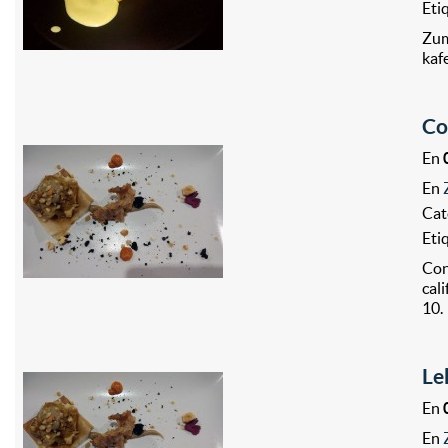
Eti
Zum
kaf
Co
En
En
Cat
Eti
Con
cal
10.
Le
En
En