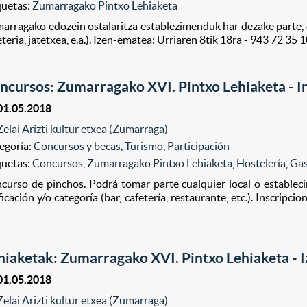
quetas:
Zumarragako Pintxo Lehiaketa
arragako edozein ostalaritza establezimenduk har dezake parte, d
eteria, jatetxea, e.a.). Izen-ematea: Urriaren 8tik 18ra - 943 72 35 
ncursos: Zumarragako XVI. Pintxo Lehiaketa - I
01.05.2018
Zelai Arizti kultur etxea (Zumarraga)
egoría:
Concursos y becas
,
Turismo
,
Participación
quetas:
Concursos
,
Zumarragako Pintxo Lehiaketa
,
Hostelería
,
Ga
curso de pinchos. Podrá tomar parte cualquier local o estable
ificación y/o categoría (bar, cafetería, restaurante, etc.). Inscripc
hiaketak: Zumarragako XVI. Pintxo Lehiaketa - 
01.05.2018
Zelai Arizti kultur etxea (Zumarraga)