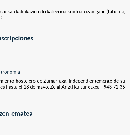
aukan kalifikazio edo kategoria kontuan izan gabe (taberna,
10
Bu
nscripciones
stronomía
cimiento hostelero de Zumarraga, independientemente de su
iones hasta el 18 de mayo, Zelai Arizti kultur etxea - 943 72 35
Izen-ematea