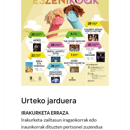
Urteko jarduera
IRAKURKETA ERRAZA
Irakurketa-zailtasun iragankorrak edo
iraunkorrak dituzten pertsonei zuzendua