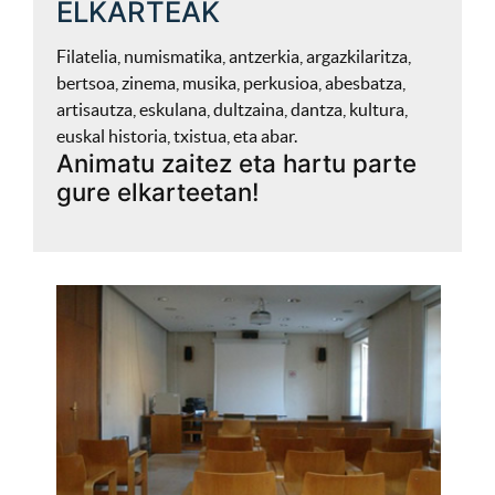
ELKARTEAK
Filatelia, numismatika, antzerkia, argazkilaritza,
bertsoa, zinema, musika, perkusioa, abesbatza,
artisautza, eskulana, dultzaina, dantza, kultura,
euskal historia, txistua, eta abar.
Animatu zaitez eta hartu parte
gure elkarteetan!