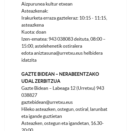
Aizpurunea kultur etxean
Asteazkenak:
Irakurketa erraza gazteleraz: 10:15 - 11:15,
asteazkena
Kuota: doan
Izen-ematea: 943 038083 deituta, 08:00 –
15:00, astelehenetik ostiralera
edota
aniztasuna@urretxu.eus
helbidera
idatzita
GAZTE BIDEAN – NERABEENTZAKO
UDAL ZERBITZUA
Gazte Bidean – Labeaga 12 (Urretxu) 943
038827
gaztebidean@urretxu.eus
Hileko asteazken, ostegun, ostiral, larunbat
eta igande guztietan
Asteazken, ostegun eta igandetan, 16.30-
20:00