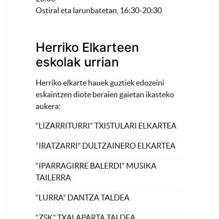
Ostiral eta larunbatetan, 16:30-20:30
Herriko Elkarteen
eskolak urrian
Herriko elkarte hauek guztiek edozeini
eskaintzen diote beraien gaietan ikasteko
aukera:
“LIZARRITURRI” TXISTULARI ELKARTEA
“IRATZARRI” DULTZAINERO ELKARTEA
“IPARRAGIRRE BALERDI” MUSIKA
TAILERRA
“LURRA” DANTZA TALDEA
“ZSK” TXALAPARTA TALDEA