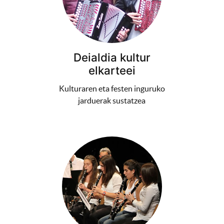
Deialdia kultur
elkarteei
Kulturaren eta festen inguruko
jarduerak sustatzea