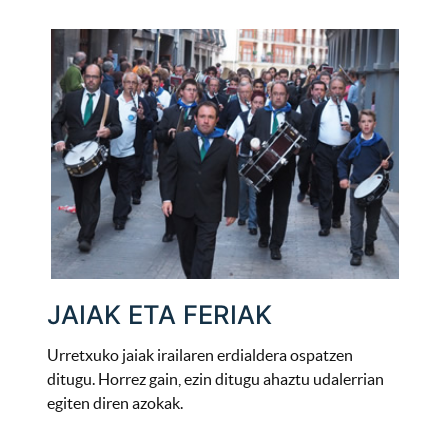
JAIAK ETA FERIAK
Urretxuko jaiak irailaren erdialdera ospatzen
ditugu. Horrez gain, ezin ditugu ahaztu udalerrian
egiten diren azokak.