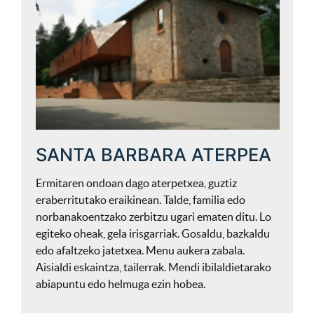
SANTA BARBARA ATERPEA
Ermitaren ondoan dago aterpetxea, guztiz
eraberritutako eraikinean. Talde, familia edo
norbanakoentzako zerbitzu ugari ematen ditu. Lo
egiteko oheak, gela irisgarriak. Gosaldu, bazkaldu
edo afaltzeko jatetxea. Menu aukera zabala.
Aisialdi eskaintza, tailerrak. Mendi ibilaldietarako
abiapuntu edo helmuga ezin hobea.