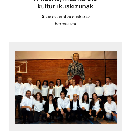
kultur ikuskizunak
Aisia eskaintza euskaraz
bermatzea