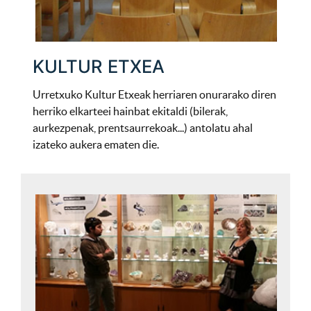
KULTUR ETXEA
Urretxuko Kultur Etxeak herriaren onurarako diren
herriko elkarteei hainbat ekitaldi (bilerak,
aurkezpenak, prentsaurrekoak...) antolatu ahal
izateko aukera ematen die.