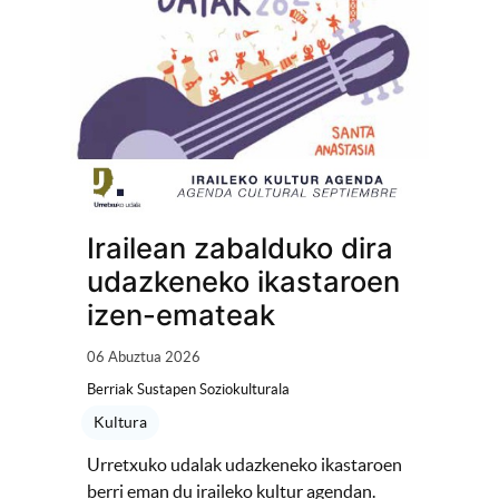
Irailean zabalduko dira
udazkeneko ikastaroen
izen-emateak
06 Abuztua 2026
Berriak Sustapen Soziokulturala
Kultura
Urretxuko udalak udazkeneko ikastaroen
berri eman du iraileko kultur agendan.