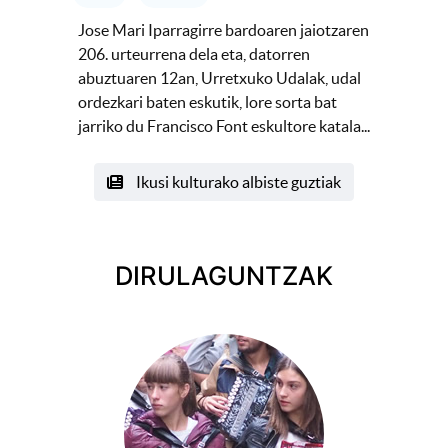
Jose Mari Iparragirre bardoaren jaiotzaren
206. urteurrena dela eta, datorren
abuztuaren 12an, Urretxuko Udalak, udal
ordezkari baten eskutik, lore sorta bat
jarriko du Francisco Font eskultore katala...
Ikusi kulturako albiste guztiak
DIRULAGUNTZAK