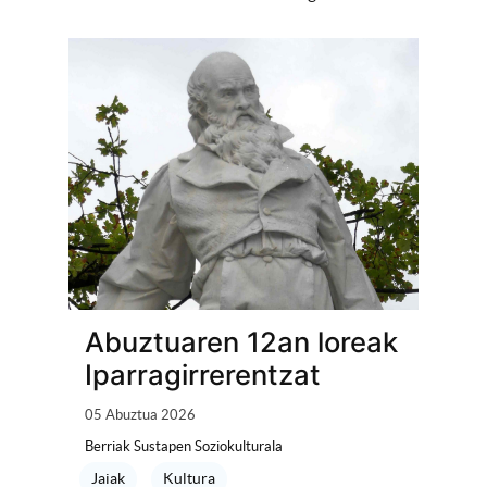
Abuztuaren 12an loreak
Iparragirrerentzat
05 Abuztua 2026
Berriak Sustapen Soziokulturala
Jaiak
Kultura