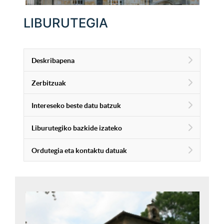
LIBURUTEGIA
Deskribapena
Zerbitzuak
Intereseko beste datu batzuk
Liburutegiko bazkide izateko
Ordutegia eta kontaktu datuak