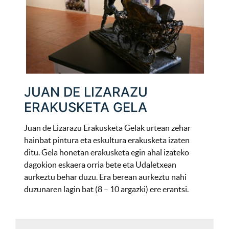
JUAN DE LIZARAZU
ERAKUSKETA GELA
Juan de Lizarazu Erakusketa Gelak urtean zehar
hainbat pintura eta eskultura erakusketa izaten
ditu. Gela honetan erakusketa egin ahal izateko
dagokion eskaera orria bete eta Udaletxean
aurkeztu behar duzu. Era berean aurkeztu nahi
duzunaren lagin bat (8 – 10 argazki) ere erantsi.