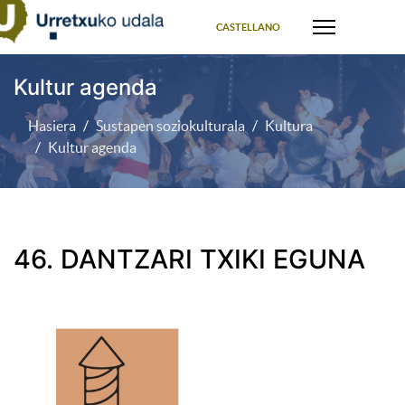
Select your language
CASTELLANO
Kultur agenda
Hasiera
Sustapen soziokulturala
Kultura
Kultur agenda
46. DANTZARI TXIKI EGUNA