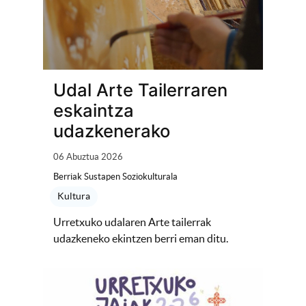
Udal Arte Tailerraren
eskaintza
udazkenerako
06 Abuztua 2026
Berriak Sustapen Soziokulturala
Kultura
Urretxuko udalaren Arte tailerrak
udazkeneko ekintzen berri eman ditu.