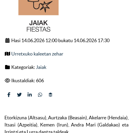
Hasi 14.06.2026 12:00 bukatu 14.06.2026 17:30
Urretxuko kaleetan zehar
Kategoriak:
Jaiak
Ikustaldiak: 606
Etorkizuna (Altsasu), Aurtzaka (Beasain), Akelarre (Hendaia),
Itsasi (Azpeitia), Kemen (Irun), Andra Mari (Galdakao) eta
Irrintzi eta Lurra dantza taldeak.