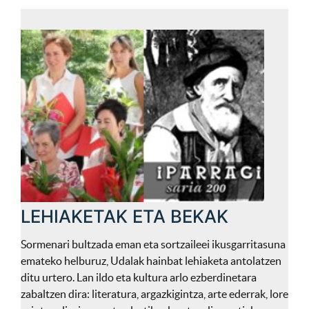
LEHIAKETAK ETA BEKAK
Sormenari bultzada eman eta sortzaileei ikusgarritasuna
emateko helburuz, Udalak hainbat lehiaketa antolatzen
ditu urtero. Lan ildo eta kultura arlo ezberdinetara
zabaltzen dira: literatura, argazkigintza, arte ederrak, lore