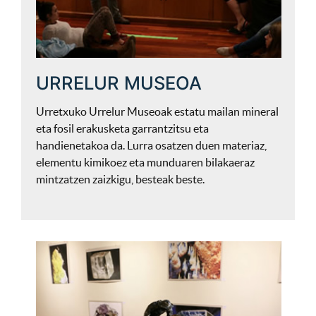
URRELUR MUSEOA
Urretxuko Urrelur Museoak estatu mailan mineral
eta fosil erakusketa garrantzitsu eta
handienetakoa da. Lurra osatzen duen materiaz,
elementu kimikoez eta munduaren bilakaeraz
mintzatzen zaizkigu, besteak beste.