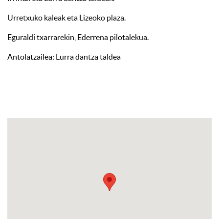
Urretxuko kaleak eta Lizeoko plaza.
Eguraldi txarrarekin, Ederrena pilotalekua.
Antolatzailea: Lurra dantza taldea