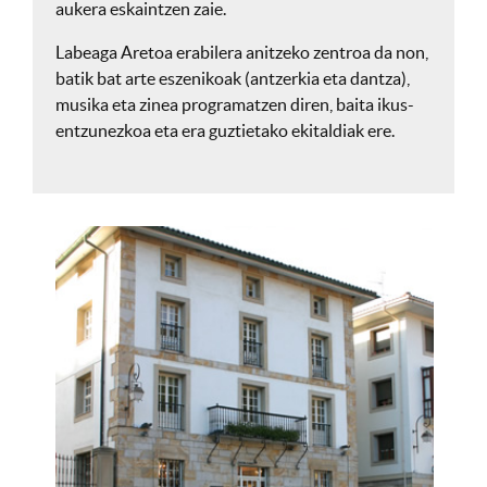
aukera eskaintzen zaie.
Labeaga Aretoa erabilera anitzeko zentroa da non,
batik bat arte eszenikoak (antzerkia eta dantza),
musika eta zinea programatzen diren, baita ikus-
entzunezkoa eta era guztietako ekitaldiak ere.