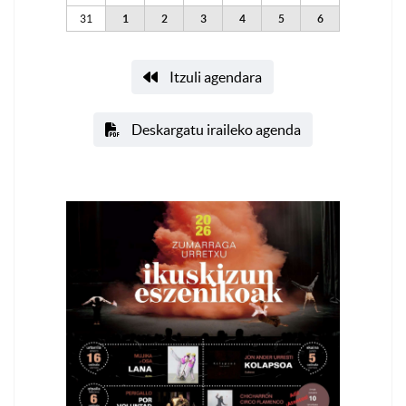
31
1
2
3
4
5
6
Itzuli agendara
Deskargatu iraileko agenda