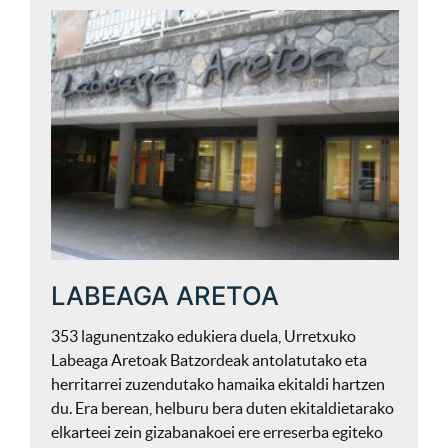
LABEAGA ARETOA
353 lagunentzako edukiera duela, Urretxuko
Labeaga Aretoak Batzordeak antolatutako eta
herritarrei zuzendutako hamaika ekitaldi hartzen
du. Era berean, helburu bera duten ekitaldietarako
elkarteei zein gizabanakoei ere erreserba egiteko