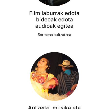
Film laburrak edota
bideoak edota
audioak egitea
Sormena bultzatzea
Antzerki, musika eta