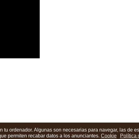
n Urretxu
en tu ordenador. Algunas son necesarias para navegar, las de e
 que permiten recabar datos a los anunciantes.
Cookie
Política