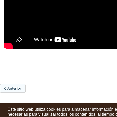
Artículo anterior: Concierto solidario por Valencia de Pau Alabajos e
Anterior
Este sitio web utiliza cookies para almacenar información 
necesarias para visualizar todos los contenidos, al tiempo