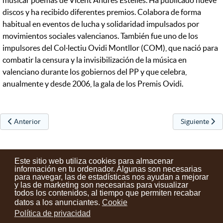
musicar poemas de Vicent Andrés Estellés. Ha publicado nueve
discos y ha recibido diferentes premios. Colabora de forma
habitual en eventos de lucha y solidaridad impulsados por
movimientos sociales valencianos. También fue uno de los
impulsores del Col·lectiu Ovidi Montllor (COM), que nació para
combatir la censura y la invisibilización de la música en
valenciano durante los gobiernos del PP y que celebra,
anualmente y desde 2006, la gala de los Premis Ovidi.
Artículo anterior: Entrega de premios de San Martin 2024
Artículo sigu
Anterior
Siguiente
Este sitio web utiliza cookies para almacenar
información en tu ordenador. Algunas son necesarias
para navegar, las de estadísticas nos ayudan a mejorar
y las de marketing son necesarias para visualizar
Contactos
Condiciones de uso
Aviso legal
Noticias
todos los contenidos, al tiempo que permiten recabar
datos a los anunciantes.
Cookie
Tu opinión cuenta
Política de privacidad