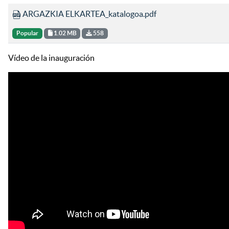
ARGAZKIA ELKARTEA_katalogoa.pdf
Popular
1.02 MB
558
Vídeo de la inauguración