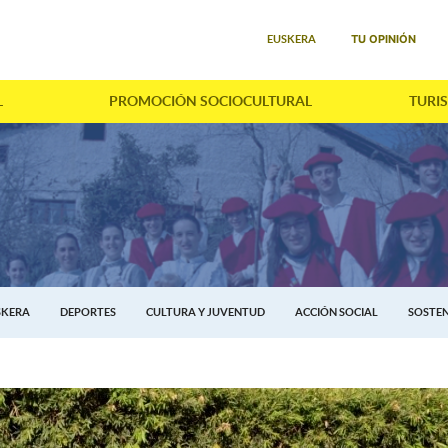
Seleccione su idioma
TU OPINIÓN
EUSKERA
L
PROMOCIÓN SOCIOCULTURAL
TURI
SKERA
DEPORTES
CULTURA Y JUVENTUD
ACCIÓN SOCIAL
SOSTEN