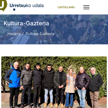
Select your language
CASTELLANO
Kultura-Gazteria
Hasiera
Kultura-Gazteria