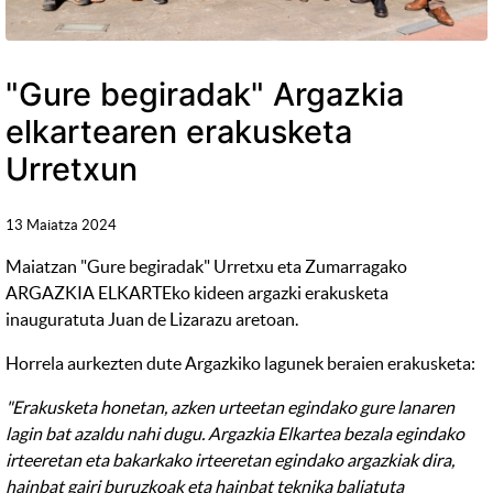
"Gure begiradak" Argazkia
elkartearen erakusketa
Urretxun
13 Maiatza 2024
Maiatzan "Gure begiradak" Urretxu eta Zumarragako
ARGAZKIA ELKARTEko kideen argazki erakusketa
inauguratuta Juan de Lizarazu aretoan.
Horrela aurkezten dute Argazkiko lagunek beraien erakusketa:
"Erakusketa honetan, azken urteetan egindako gure lanaren
lagin bat azaldu nahi dugu. Argazkia Elkartea bezala egindako
irteeretan eta bakarkako irteeretan egindako argazkiak dira,
hainbat gairi buruzkoak eta hainbat teknika baliatuta