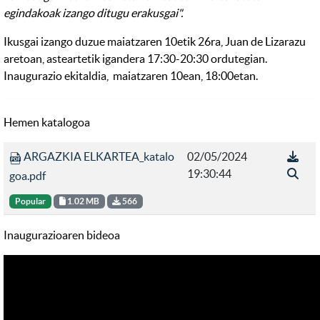
egindakoak izango ditugu erakusgai".
Ikusgai izango duzue maiatzaren 10etik 26ra, Juan de Lizarazu
aretoan, asteartetik igandera 17:30-20:30 ordutegian.
Inaugurazio ekitaldia, maiatzaren 10ean, 18:00etan.
Hemen katalogoa
ARGAZKIA ELKARTEA_katalo
02/05/2024
19:30:44
goa.pdf
Popular
1.02 MB
566
Inaugurazioaren bideoa