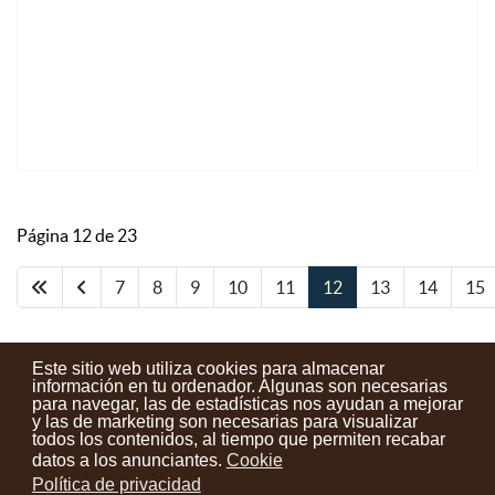
Página 12 de 23
7
8
9
10
11
12
13
14
15
Este sitio web utiliza cookies para almacenar
información en tu ordenador. Algunas son necesarias
para navegar, las de estadísticas nos ayudan a mejorar
y las de marketing son necesarias para visualizar
Contactos
Condiciones de uso
Aviso legal
Noticias
todos los contenidos, al tiempo que permiten recabar
datos a los anunciantes.
Cookie
Tu opinión cuenta
Política de privacidad