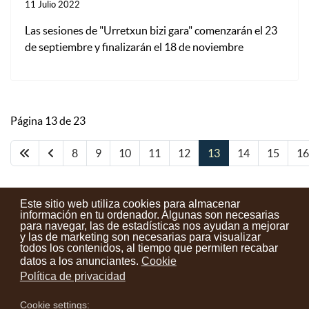
11 Julio 2022
Las sesiones de "Urretxun bizi gara" comenzarán el 23
de septiembre y finalizarán el 18 de noviembre
Página 13 de 23
8
9
10
11
12
13
14
15
16
Este sitio web utiliza cookies para almacenar
información en tu ordenador. Algunas son necesarias
para navegar, las de estadísticas nos ayudan a mejorar
y las de marketing son necesarias para visualizar
Contactos
Condiciones de uso
Aviso legal
Noticias
todos los contenidos, al tiempo que permiten recabar
datos a los anunciantes.
Cookie
Tu opinión cuenta
Política de privacidad
Cookie settings: