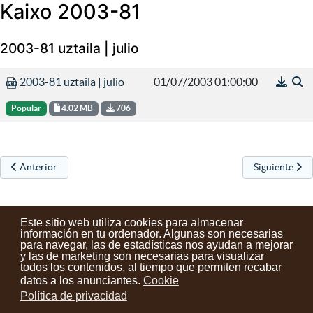
Kaixo 2003-81
2003-81 uztaila | julio
2003-81 uztaila | julio
01/07/2003 01:00:00
Popular
4.02 MB
706
Artículo anterior: Kaixo 2004-82
Artículo sigu
Anterior
Siguiente
Este sitio web utiliza cookies para almacenar
información en tu ordenador. Algunas son necesarias
para navegar, las de estadísticas nos ayudan a mejorar
y las de marketing son necesarias para visualizar
Contactos
Condiciones de uso
Aviso legal
Noticias
todos los contenidos, al tiempo que permiten recabar
datos a los anunciantes.
Cookie
Tu opinión cuenta
Política de privacidad